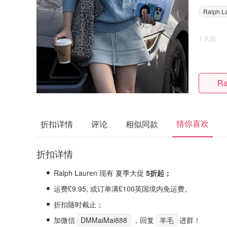
Ralph L
1 天前
Ra
猜你喜欢
折扣详情
评论
相似同款
折扣详情
Ralph Lauren 现有 夏季大促
5折起
；
运费£9.95, 或订单满£100英国境内免运费。
折扣随时截止；
加微信
DMMaiMai888
，回复
羊毛
进群！