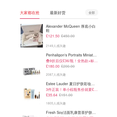
大家都在抢
最新好货
全部
Alexander McQueen 厚底小白
鞋
£121.50
£450.00
2149人感兴趣
Penhaligon's Portraits Miniature Collection 香氛套装 5瓶装
叠9折后仅£36/瓶！全热款+标志性兽首头
£180.00
£200.00
2087人感兴趣
Estee Lauder 夏日护肤彩妆礼盒
3件正装！单小棕瓶售价就要£65！
£35.64
£151.00
1805人感兴趣
Fresh Soy洁面乳康普茶护肤套装 100ml