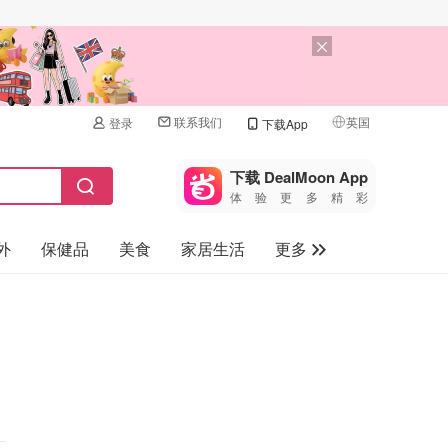
联系我们
英国
登录
下载App
🇺🇸
美国
下载 DealMoon App
体验更多精彩
🇨🇳
中国
外
保健品
美食
家居生活
更多
🇨🇦
加拿大
🇬🇧
家电数码
英国
母婴儿童
🇩🇪
德国
礼品卡
🇫🇷
法国
旅游
🇮🇹
意大利