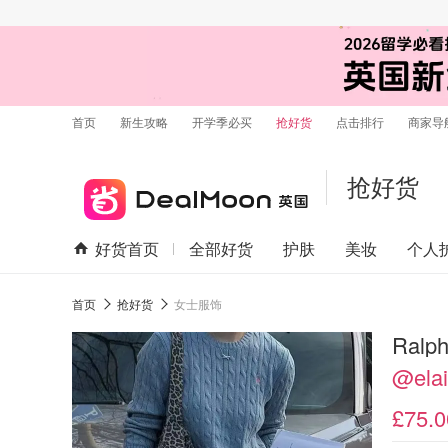
首页
新生攻略
开学季必买
抢好货
点击排行
商家导
抢好货
好货首页
全部好货
护肤
美妆
个人
首页
抢好货
女士服饰
Ralp
@el
£75.0