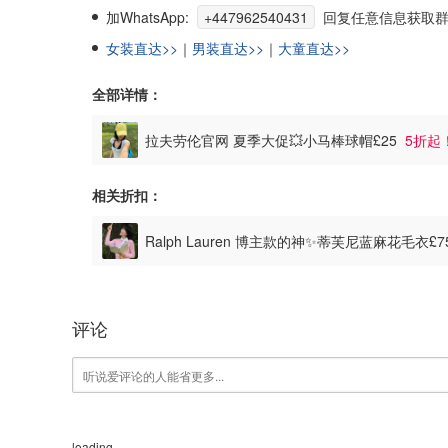
加WhatsApp:
+447962540431
回复任意信息获取群
女装直达>>
｜
男装直达>>
｜
大童直达>>
全部详情：
拉夫劳伦官网 夏季大促💥小马棒球帽£25
5折起
相关折扣：
Ralph Lauren 博主款的神✨蒂芙尼蓝麻花毛衣£
评论
loading...