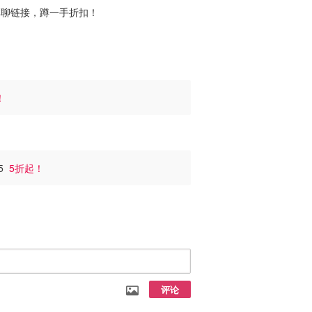
聊链接，蹲一手折扣！
！
75
5折起！
评论