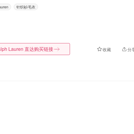
auren
针织衫/毛衣
lph Lauren
直达购买链接
收藏
分