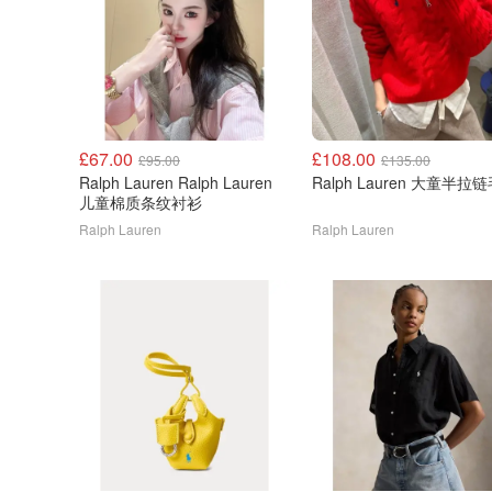
£67.00
£108.00
£95.00
£135.00
Ralph Lauren Ralph Lauren
Ralph Lauren 大童半拉
儿童棉质条纹衬衫
Ralph Lauren
Ralph Lauren