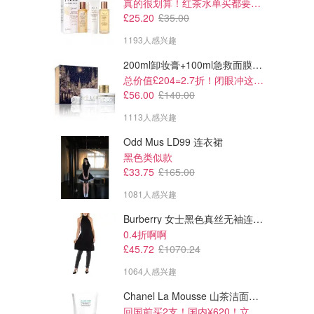
真的很划算！红茶水单买都要£35！
£25.20
£35.00
1193人感兴趣
200ml卸妆膏+100ml急救面膜+面霜+洁颜布
总价值£204=2.7折！闭眼冲这套！
£56.00
£140.00
1113人感兴趣
Odd Mus LD99 连衣裙
黑色类似款
£33.75
£165.00
1081人感兴趣
Burberry 女士黑色真丝无袖连衣裙
£95.00
£85.00
£200.00
£200.00
0.4折啊啊
Ralph Lauren 棉麻花针织套头衫
Ralph Lauren 棉质麻花针织毛衣
£45.72
£1070.24
降价啦@阿瑶是阿瑶啊
@Nee坭倪
1064人感兴趣
Ralph Lauren
Ralph Lauren
Chanel La Mousse 山茶洁面乳 150ml
回国前买2支！国内¥620！立省近一半！