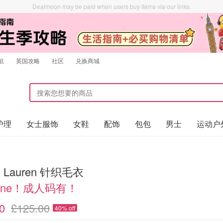
Dealmoon may be paid when users buy items via our links.
航
英国攻略
社区
兑换商城
护理
女士服饰
女鞋
配饰
包包
男士
运动户
h Lauren 针织毛衣
aine！成人码有！
0
£125.00
40% off