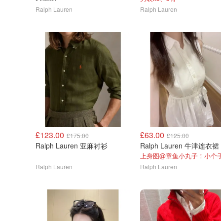
Ralph Lauren
Ralph Lauren
£123.00
£63.00
£175.00
£125.00
Ralph Lauren 亚麻衬衫
Ralph Lauren 牛津连衣裙
Ralph Lauren
Ralph Lauren