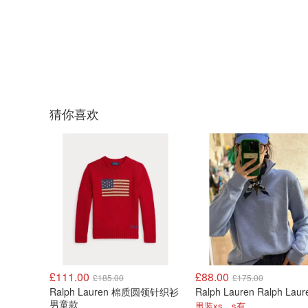
猜你喜欢
£111.00
£88.00
£185.00
£175.00
Ralph Lauren 棉质圆领针织衫
男童款
男装xs、s有