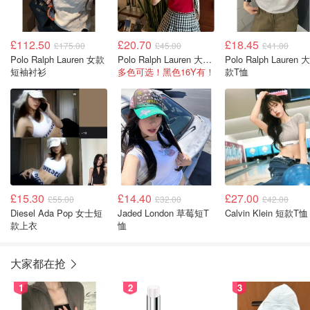
£112.50
£20.70
£18.45
£175.00
£45.00
£41.00
Polo Ralph Lauren 女款
Polo Ralph Lauren 大童logo T恤
Polo Ralph Lauren 
短袖衬衫
多色可选！黑色16Y有！
款T恤
£15.30
£14.40
£27.00
£55.00
£32.00
£42.00
Diesel Ada Pop 女士短
Jaded London 草莓短T
Calvin Klein 短款T恤
款上衣
恤
大家都在抢
1
2
3