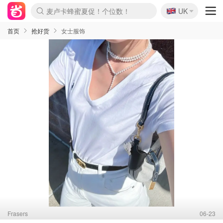
🇬🇧
Prada/Miu 4.8折！
UK
麦卢卡蜂蜜夏促！个位数！
啥？必胜客披萨5折！
首页
抢好货
女士服饰
Frasers
06-23