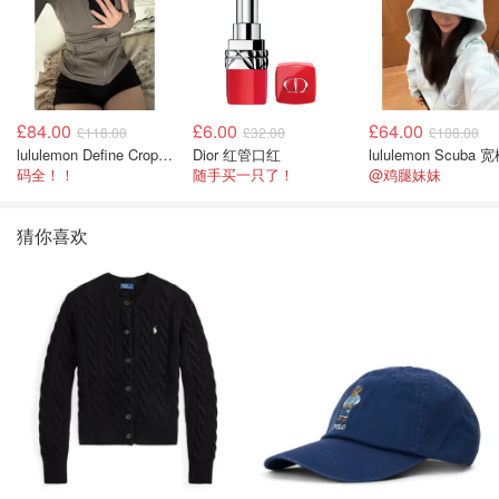
£84.00
£6.00
£64.00
£118.00
£32.00
£108.00
lululemon Define Cropped Jacket Nulu 短款夹克
Dior 红管口红
码全！！
随手买一只了！
@鸡腿妹妹
猜你喜欢