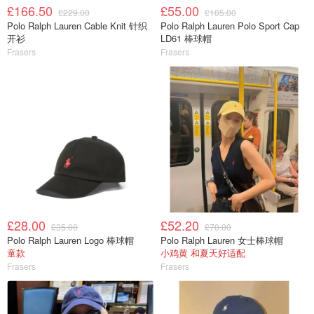
£166.50
£55.00
£229.00
£105.00
Polo Ralph Lauren Cable Knit 针织
Polo Ralph Lauren Polo Sport Cap
开衫
LD61 棒球帽
Frasers
Frasers
£28.00
£52.20
£35.00
£70.00
Polo Ralph Lauren Logo 棒球帽
Polo Ralph Lauren 女士棒球帽
童款
小鸡黄 和夏天好适配
Frasers
Frasers