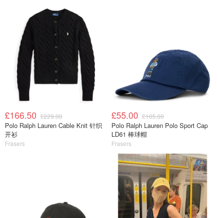
£166.50
£55.00
£229.00
£105.00
Polo Ralph Lauren Cable Knit 针织
Polo Ralph Lauren Polo Sport Cap
开衫
LD61 棒球帽
Frasers
Frasers