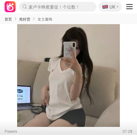
🇬🇧
Prada/Miu 4.8折！
UK
麦卢卡蜂蜜夏促！个位数！
啥？必胜客披萨5折！
首页
抢好货
女士服饰
Frasers
07-28