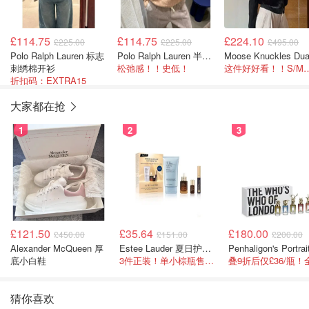
£114.75
£114.75
£224.10
£225.00
£225.00
£495.00
Polo Ralph Lauren 标志
Polo Ralph Lauren 半拉链毛衣
刺绣棉开衫
松弛感！！史低！
这件好好看！！
折扣码：EXTRA15
大家都在抢
1
2
3
£121.50
£35.64
£180.00
£450.00
£151.00
£200.00
Alexander McQueen 厚
Estee Lauder 夏日护肤彩妆礼盒
底小白鞋
3件正装！单小棕瓶售价就要£65！
猜你喜欢