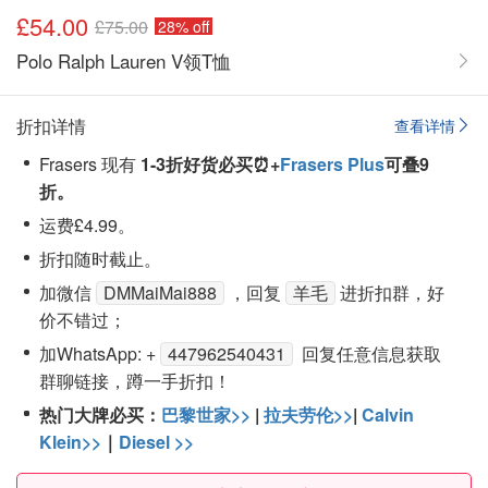
£54.00
£75.00
28% off
Polo Ralph Lauren V领T恤
折扣详情
查看详情
Frasers 现有
1-3折好货必买⏰+
Frasers Plus
可叠9
折。
运费£4.99。
折扣随时截止。
加微信
DMMaiMai888
，回复
羊毛
进折扣群，好
价不错过；
加WhatsApp: +
447962540431
回复任意信息获取
群聊链接，蹲一手折扣！
热门大牌必买：
巴黎世家>>
|
拉夫劳伦>>
|
Calvin
Klein>>
｜
Diesel >>