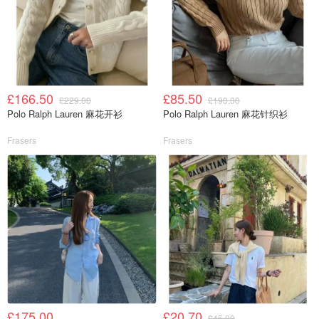
£166.50
£85.50
£229.00
£190.00
Polo Ralph Lauren 麻花开衫
Polo Ralph Lauren 麻花针织衫
Frasers
Frasers
£175.00
£20.70
£45.00