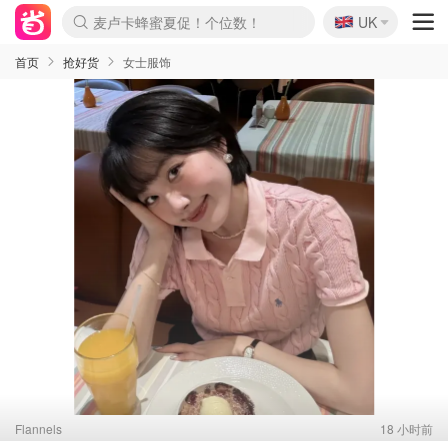
🇬🇧
Prada/Miu 4.8折！
UK
麦卢卡蜂蜜夏促！个位数！
啥？必胜客披萨5折！
首页
抢好货
女士服饰
Flannels
18 小时前