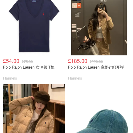
£54.00
£185.00
£75.00
£229.00
Polo Ralph Lauren 女 V领 T恤
Polo Ralph Lauren 麻织针织开衫
Flannels
Flannels