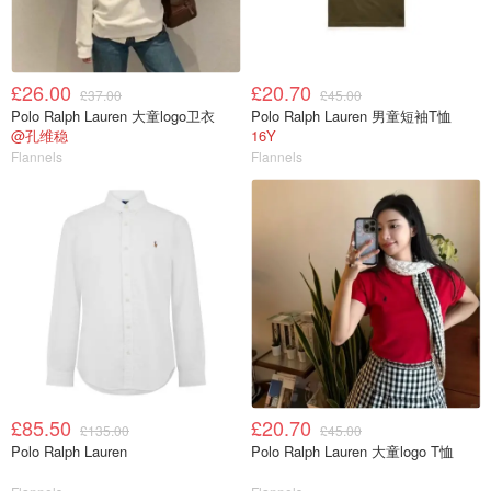
£26.00
£20.70
£37.00
£45.00
Polo Ralph Lauren 大童logo卫衣
Polo Ralph Lauren 男童短袖T恤
@孔维稳
16Y
Flannels
Flannels
£85.50
£20.70
£135.00
£45.00
Polo Ralph Lauren
Polo Ralph Lauren 大童logo T恤