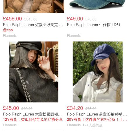
£459.00
£49.00
£645.00
£70.00
Polo Ralph Lauren 短款羽绒夹克 女款
Polo Ralph Lauren 牛仔帽 LD61
@ess
Flannels
Flannels
£45.00
£34.20
£99.00
£75.00
Polo Ralph Lauren 大童松紧圆领上衣
Polo Ralph Lauren 男童长袖衬衫 Oxford
12Y有货！类似款@苦瓜的穿搭分享
20Y有货！这件真的衣柜必备！！@蜜子不爱吃
Flannels
Flannels
174人感兴趣