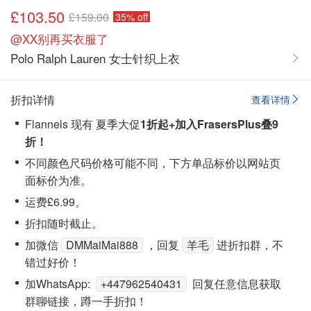
£103.50
£159.00
35% off
@XX别再买衣服了
Polo Ralph Lauren 女士针织上衣
折扣详情
查看详情
Flannels 现有 夏季大促
1折起+加入FrasersPlus叠9
折！
不同颜色尺码价格可能不同，下方单品标价以网站页
面标价为准。
运费£6.99。
折扣随时截止。
加微信
DMMaiMai888
，回复
羊毛
进折扣群，不
错过好价！
加WhatsApp:
+447962540431
回复任意信息获取
群聊链接，蹲一手折扣！