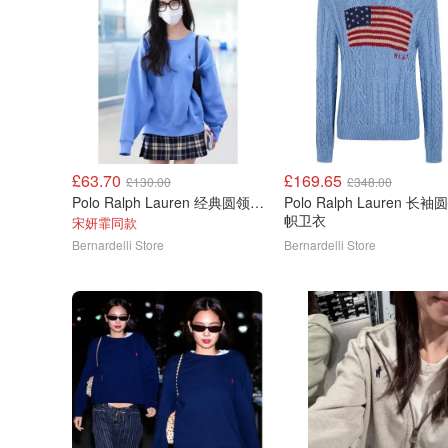
£63.70
£169.65
£130.00
£348.00
Polo Ralph Lauren 经典圆领卫衣
Polo Ralph Lauren 长
帜卫衣
宋妍霏同款
Bernardelli Store
Bernardelli Store