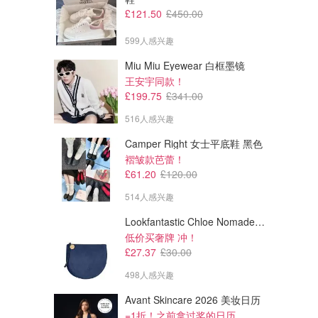
£121.50
£450.00
599人感兴趣
Miu Miu Eyewear 白框墨镜
王安宇同款！
£199.75
£341.00
516人感兴趣
Camper Right 女士平底鞋 黑色
褶皱款芭蕾！
£143.10
£40.00
£225.00
£79.00
£61.20
£120.00
Polo Ralph Lauren 棉质圆领开
Polo Ralph Lauren 大童Logo
衫
卫衣
514人感兴趣
Frasers
Flannels
Lookfantastic Chloe Nomade 夜埃及小包
低价买奢牌 冲！
£27.37
£30.00
498人感兴趣
Avant Skincare 2026 美妆日历
=1折！之前拿过奖的日历