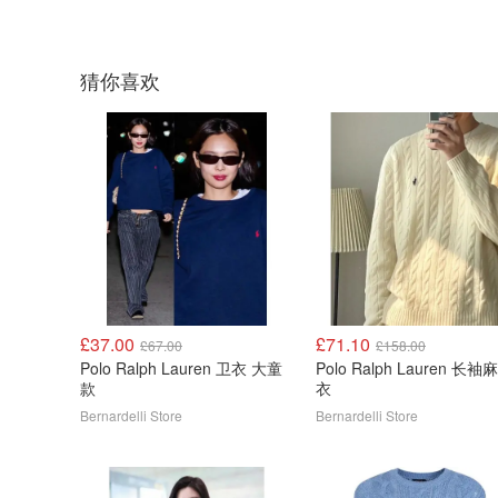
猜你喜欢
£37.00
£71.10
£67.00
£158.00
Polo Ralph Lauren 卫衣 大童
Polo Ralph Lauren 长
款
衣
Bernardelli Store
Bernardelli Store