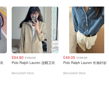
£64.80
£49.05
£144.00
£109.00
n 长袖卫衣
Polo Ralph Lauren 连帽卫衣
Polo Ralph Lauren 长袖衬衫
Bernardelli Store
Bernardelli Store