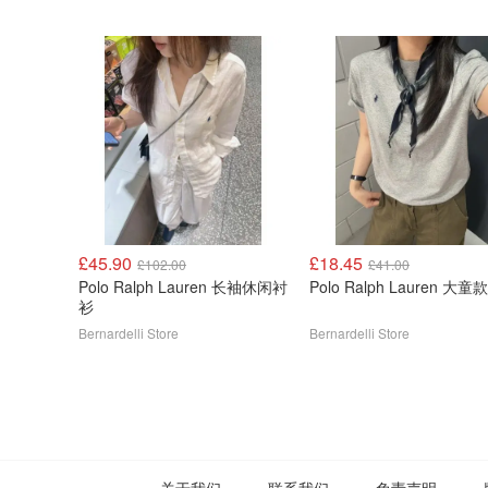
£45.90
£18.45
£102.00
£41.00
Polo Ralph Lauren 长袖休闲衬
Polo Ralph Lauren 大童
衫
Bernardelli Store
Bernardelli Store