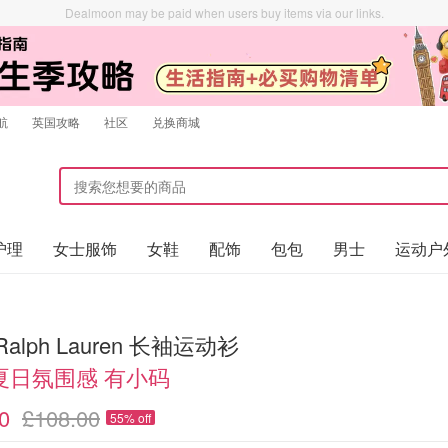
Dealmoon may be paid when users buy items via our links.
航
英国攻略
社区
兑换商城
护理
女士服饰
女鞋
配饰
包包
男士
运动户
 Ralph Lauren 长袖运动衫
夏日氛围感 有小码
0
£108.00
55% off