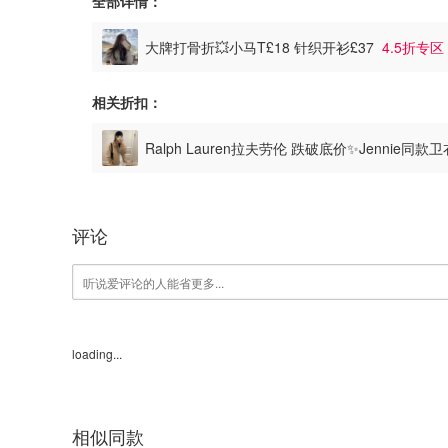
全部详情：
大牌打骨折💥小马T£18 针织开衫£37
4.5折专区
相关折扣：
Ralph Lauren拉夫劳伦 跌破底价✨Jennie同款
评论
loading...
相似同款