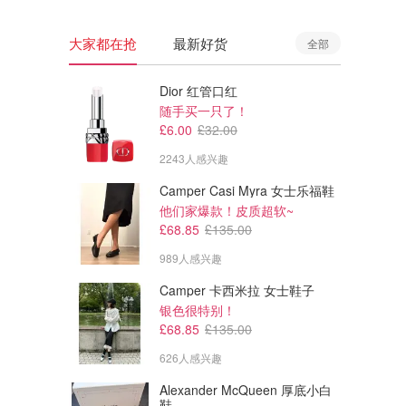
大家都在抢
最新好货
全部
Dior 红管口红
随手买一只了！
£6.00
£32.00
2243人感兴趣
Camper Casi Myra 女士乐福鞋
他们家爆款！皮质超软~
£68.85
£135.00
989人感兴趣
Camper 卡西米拉 女士鞋子
银色很特别！
£68.85
£135.00
626人感兴趣
Alexander McQueen 厚底小白
鞋