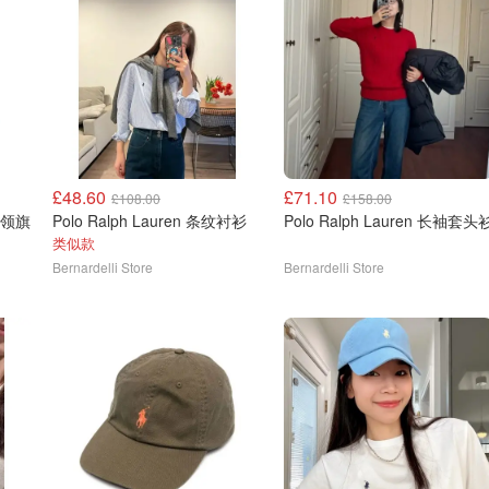
£48.60
£71.10
£108.00
£158.00
袖圆领旗
Polo Ralph Lauren 条纹衬衫
Polo Ralph Lauren 长袖套头
类似款
Bernardelli Store
Bernardelli Store