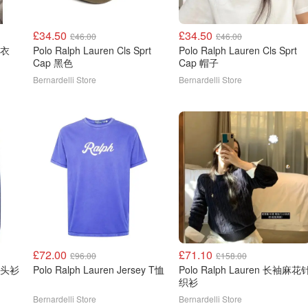
£34.50
£34.50
£46.00
£46.00
卫衣
Polo Ralph Lauren Cls Sprt
Polo Ralph Lauren Cls Sprt
Cap 黑色
Cap 帽子
Bernardelli Store
Bernardelli Store
£72.00
£71.10
£96.00
£158.00
袖套头衫
Polo Ralph Lauren Jersey T恤
Polo Ralph Lauren 长袖麻花针
织衫
Bernardelli Store
Bernardelli Store