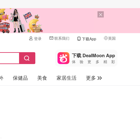
联系我们
英国
登录
下载App
🇺🇸
美国
下载 DealMoon App
体验更多精彩
🇨🇳
中国
外
保健品
美食
家居生活
更多
🇨🇦
加拿大
🇬🇧
家电数码
英国
母婴儿童
🇩🇪
德国
礼品卡
🇫🇷
法国
旅游
🇮🇹
意大利