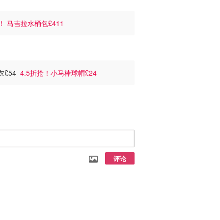
！ 马吉拉水桶包£411
卫衣£54
4.5折抢！小马棒球帽£24
评论