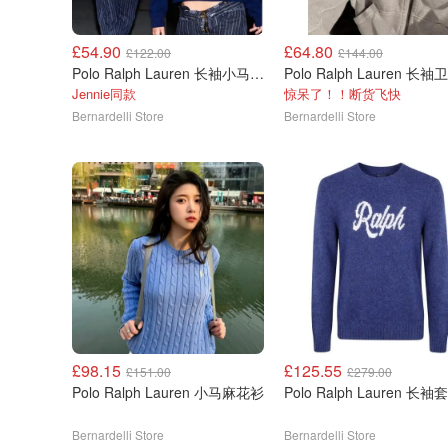
£54.90
£64.80
£122.00
£144.00
Polo Ralph Lauren 长袖小马卫衣
Polo Ralph Lauren 长袖
Jennie同款
惊呆了！！断货飞快
Bernardelli Store
Bernardelli Store
£98.15
£125.55
£151.00
£279.00
Polo Ralph Lauren 小马麻花衫
Polo Ralph Lauren 长
Bernardelli Store
Bernardelli Store