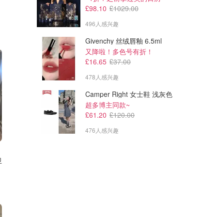
£98.10
£1029.00
496人感兴趣
Givenchy 丝绒唇釉 6.5ml
又降啦！多色号有折！
£16.65
£37.00
478人感兴趣
Camper Right 女士鞋 浅灰色
超多博主同款~
£61.20
£120.00
476人感兴趣
卫