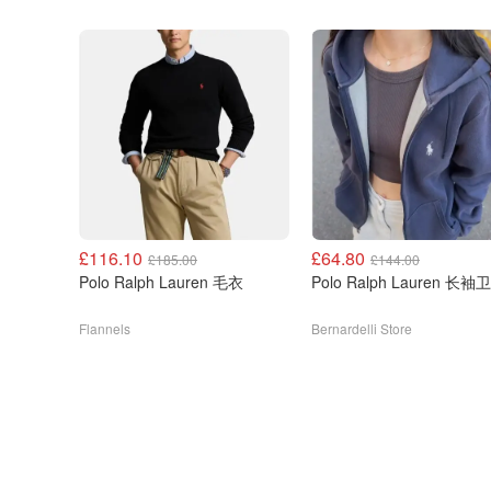
£116.10
£64.80
£185.00
£144.00
Polo Ralph Lauren 毛衣
Polo Ralph Laure
Flannels
Bernardelli Store