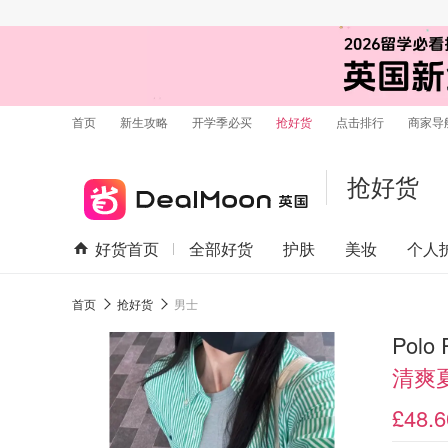
首页
新生攻略
开学季必买
抢好货
点击排行
商家导
抢好货
好货首页
全部好货
护肤
美妆
个人
首页
抢好货
男士
Polo
清爽
£48.6