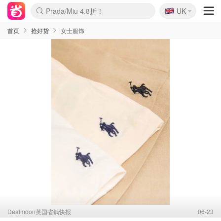
🇬🇧
Prada/Miu 4.8折！
UK
麦卢卡蜂蜜夏促！个位数！
啥？必胜客披萨5折！
首页
抢好货
女士服饰
Dealmoon英国省钱快报
06-23