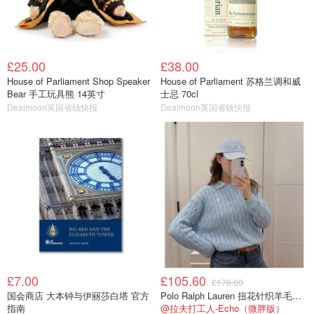
£25.00
£38.00
House of Parliament Shop Speaker
House of Parliament 苏格兰调和威
Bear 手工玩具熊 14英寸
士忌 70cl
Dealmoon英国省钱快报
Dealmoon英国省钱快报
£7.00
£105.60
£176.00
国会商店 大本钟与伊丽莎白塔 官方
Polo Ralph Lauren 扭花针织羊毛卫衣
指南
@拉夫打工人-Echo（微胖版）