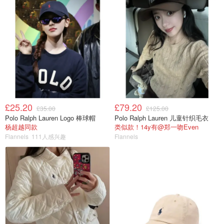
£25.20
£79.20
£35.00
£125.00
Polo Ralph Lauren Logo 棒球帽
Polo Ralph Lauren 儿童针织毛衣
杨超越同款
类似款！14y有@郑一吻Even
Flannels
111人感兴趣
Flannels