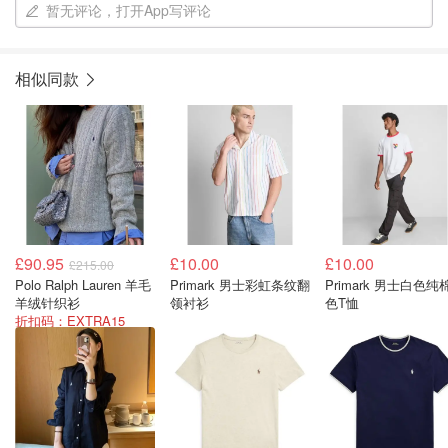
暂无评论，打开App写评论
相似同款
£90.95
£10.00
£10.00
£215.00
Polo Ralph Lauren 羊毛
Primark 男士彩虹条纹翻
Primark 男士白色纯棉撞
羊绒针织衫
领衬衫
色T恤
折扣码：EXTRA15