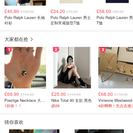
£45.90
£34.20
£58.50
£102.00
£75.00
£90.00
Polo Ralph Lauren 长袖
Polo Ralph Lauren 男士
Polo Ralph Lauren 
衬衫
定制常规版型T恤
T恤
大家都在抢
1
2
3
£69.90
£25.00
£68.00
£714.90
£110.00
£170.00
Prestige Necklace 大溪地珍珠项链 10-11mm
Nike Total 90 女款 黑色
1折收！！
@29
猜你喜欢