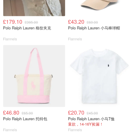
£179.10
£43.20
£395.00
£60.00
Polo Ralph Lauren 格纹夹克
Polo Ralph Lauren 小马棒球帽
Flannels
Flannels
£46.80
£20.70
£65.00
£45.00
Polo Ralph Lauren 托特包
Polo Ralph Lauren 小马T恤
童款，14-16Y捡漏！
Flannels
Flannels