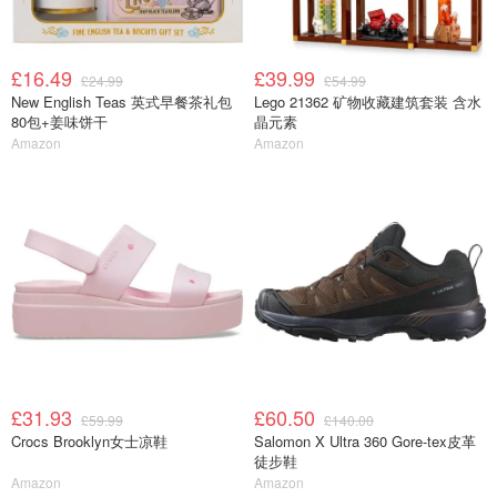
£16.49
£39.99
£24.99
£54.99
New English Teas 英式早餐茶礼包
Lego 21362 矿物收藏建筑套装 含水
80包+姜味饼干
晶元素
Amazon
Amazon
£31.93
£60.50
£59.99
£140.00
Crocs Brooklyn女士凉鞋
Salomon X Ultra 360 Gore-tex皮革
徒步鞋
Amazon
Amazon