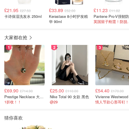
£21.95
£33.89
£11.23
£27.50
£52.00
£11.82
卡诗保湿洗发水 250ml
Kerastase 8小时护发精
华 90ml
英国留子刚
大家都在抢
1
2
3
£69.90
£25.00
£54.40
£714.90
£110.00
£170.00
Prestige Necklace 大溪地珍珠项链 10-11mm
Nike Total 90 女款 黑色
1折收！！
@29
情人节款心形耳钉！
猜你喜欢