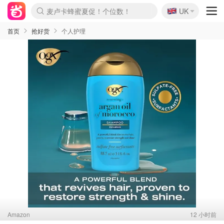
麦卢卡蜂蜜夏促！个位数！
🇬🇧
Prada/Miu 4.8折！
UK
啥？必胜客披萨5折！
首页
抢好货
个人护理
Amazon
12 小时前