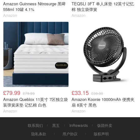
Amazon Guinness Nitrosurge 黑啤
TEQSLI 3FT 单人床垫 12英寸记忆
558ml 10罐 4.1%
棉 独立袋弹簧
Amazon
Amazon
£79.99
£33.15
£79.99
£39.00
Amazon Queblox 11英寸 7区独立袋
Amazon Koonie 10000mAh 便携夹
装弹簧床垫 记忆棉 白色
扇 8英寸 黑色
Amazon
Amazon
联系我们
黑五
InRewards
饭团外卖
隐私条款
用户协议
版权声明