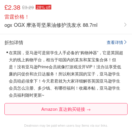
£2.38
£3.29
28% off
雷霆价格！
ogx OGX 摩洛哥坚果油修护洗发水 88.7ml
折扣详情
查看详情
在英国，亚马逊可是留学生人手必备的“购物神器”，它是英国超
大的线上购物平台，相当于咱国内的某东和某宝集合体！但
是！没有亚马逊Prime会员就像打游戏没开VIP！没办法享受低
廉的闪促价和次日达服务！所以刚来英国的宝子，亚马逊学生
会员咱必须拿下！
今天君君就为大家详细解答英国亚马逊学生
会员怎么注册、多少钱、有哪些福利！收藏本帖，亚马逊学生
会员福利随时更新~
Amazon 直达购买链接 →
Dealmoon may be paid when users buy items via our links.