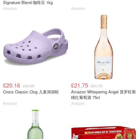
Signature Blend 咖啡豆 1kg
Amazon
Amazon
£20.16
£21.75
£34.99
£21.75
Crocs Classic Clog 儿童洞洞鞋
Amazon Whispering Angel 普罗旺斯
桃红葡萄酒 75cl
Amazon
Amazon