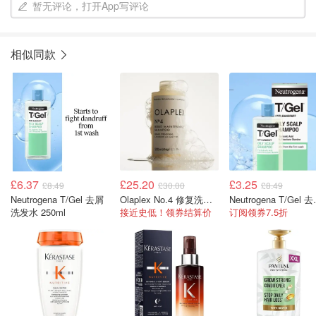
暂无评论，打开App写评论
相似同款
£6.37
£25.20
£3.25
£8.49
£30.00
£8.49
Neutrogena T/Gel 去屑
Olaplex No.4 修复洗发水 250ml
Neutroge
洗发水 250ml
接近史低！领券结算价
订阅领券7.5折