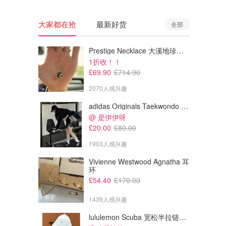
大家都在抢
最新好货
全部
Prestige Necklace 大溪地珍珠项链 10-11mm
1折收！！
£69.90
£714.90
2070人感兴趣
adidas Originals Taekwondo 女款黑色运动鞋
@ 是伊伊呀
£20.00
£80.00
1903人感兴趣
Vivienne Westwood Agnatha 耳
环
£54.40
£170.00
1439人感兴趣
lululemon Scuba 宽松半拉链卫衣