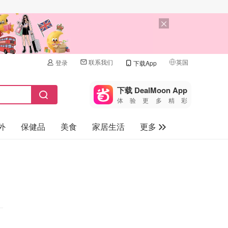
联系我们
英国
登录
下载App
🇺🇸
美国
下载 DealMoon App
体验更多精彩
🇨🇳
中国
外
保健品
美食
家居生活
更多
🇨🇦
加拿大
🇬🇧
家电数码
英国
母婴儿童
🇩🇪
德国
礼品卡
🇫🇷
法国
旅游
🇮🇹
意大利