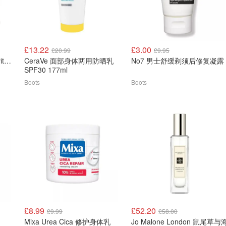
£13.22
£3.00
£20.99
£9.95
Lancome Absolue Longevity 赋活柔润面霜 30ml
CeraVe 面部身体两用防晒乳
No7 男士舒缓剃须后修复凝露
SPF30 177ml
Boots
Boots
£8.99
£52.20
£9.99
£58.00
Mixa Urea Cica 修护身体乳
Jo Malone London 鼠尾草与