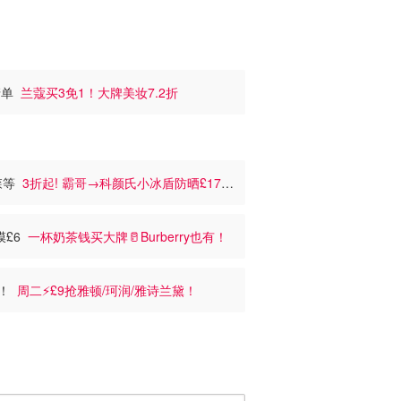
清单
兰蔻买3免1！大牌美妆7.2折
戴森等
3折起! 霸哥→科颜氏小冰盾防晒£17原
膜£6
一杯奶茶钱买大牌🥛Burberry也有！
买！
周二⚡️£9抢雅顿/珂润/雅诗兰黛！