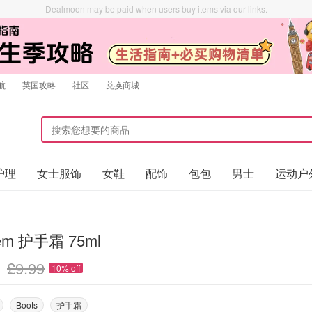
Dealmoon may be paid when users buy items via our links.
航
英国攻略
社区
兑换商城
护理
女士服饰
女鞋
配饰
包包
男士
运动户
em 护手霜 75ml
£9.99
10% off
Boots
护手霜