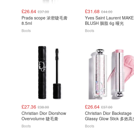
£26.64
£31.68
£37.00
£44.00
Prada scope 浓密睫毛膏
Yves Saint Laurent MAK
8.5ml
BLUSH 胭脂 6g 哑光
Boots
Boots
£27.36
£26.64
£38.00
£37.00
Christian Dior Diorshow
Christian Dior Backstage
Overvolume 睫毛膏
Glassy Glow Stick 多效
Boots
Boots