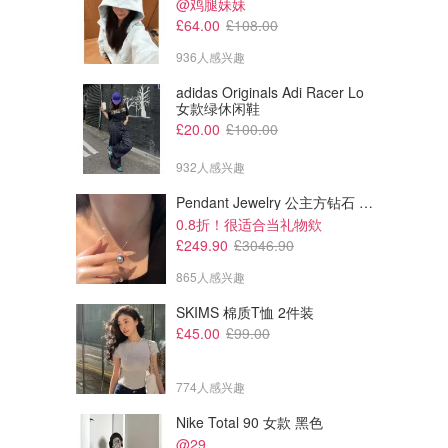
@鸡腿妹妹
£64.00
£108.00
936人感兴趣
adidas Originals Adi Racer Lo
女款绿休闲鞋
£20.00
£100.00
932人感兴趣
Pendant Jewelry 公主方钻石 圆形大溪地珍珠吊坠 11-12mm
0.8折！很适合当礼物欸
£249.90
£3046.90
865人感兴趣
SKIMS 棉质T恤 2件装
£45.00
£99.00
774人感兴趣
£5.41
£8.00
£17.95
£10.00
Nike Total 90 女款 黑色
No7 护手霜 SPF15 75ml
Nursem Nursem 护手霜 无香味 300ml
@29