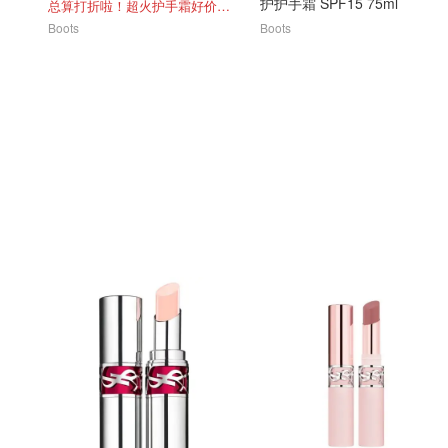
护护手霜 SPF15 75ml
总算打折啦！超火护手霜好价拿下！
Boots
Boots