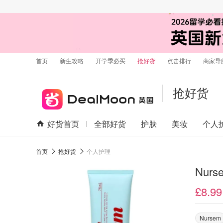
首页
新生攻略
开学季必买
抢好货
点击排行
商家导
抢好货
好货首页
全部好货
护肤
美妆
个人
首页
抢好货
个人护理
Nurs
£8.99
Nursem