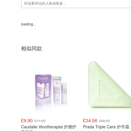
loading...
相似同款
£9.90
£34.56
£11.00
£48.00
Caudalie Vinotherapist 护唇护
Prada Triple Care 护手霜