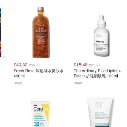
£40.32
£15.48
£56.00
£21.50
Fresh Rose 深层补水爽肤水
The ordinary Rice Lipids +
400ml
Ectoin 超轻润肤乳 120ml
Boots
Boots