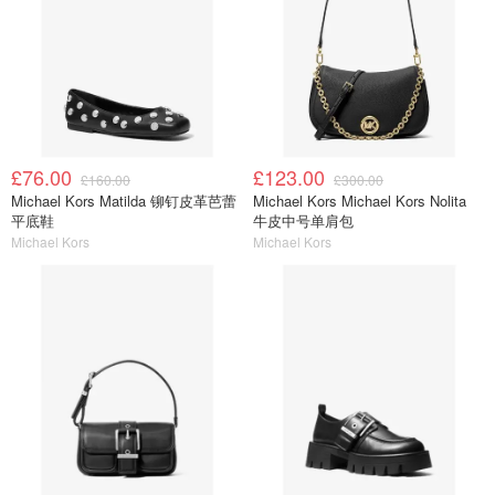
£76.00
£123.00
£160.00
£300.00
Michael Kors Matilda 铆钉皮革芭蕾
Michael Kors Michael Kors Nolita
平底鞋
牛皮中号单肩包
Michael Kors
Michael Kors