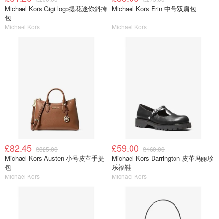
Michael Kors Gigi logo提花迷你斜挎
Michael Kors Erin 中号双肩包
包
Michael Kors
Michael Kors
£82.45
£59.00
£325.00
£160.00
Michael Kors Austen 小号皮革手提
Michael Kors Darrington 皮革玛丽珍
包
乐福鞋
Michael Kors
Michael Kors