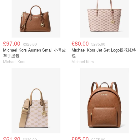
£97.00
£80.00
£325.00
£275.00
Michael Kors Austen Small 小号皮
Michael Kors Jet Set Logo提花托特
革手提包
包
Michael Kors
Michael Kors
£61.20
£85.00
£230.00
£275.00