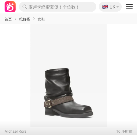
🇬🇧
Prada/Miu 4.8折！
UK
麦卢卡蜂蜜夏促！个位数！
啥？必胜客披萨5折！
首页
抢好货
女鞋
Michael Kors
10 小时前