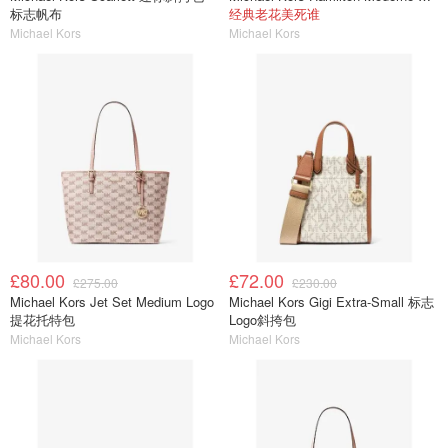
标志帆布
经典老花美死谁
Michael Kors
Michael Kors
£80.00
£72.00
£275.00
£230.00
Michael Kors Jet Set Medium Logo
Michael Kors Gigi Extra-Small 标志
提花托特包
Logo斜挎包
Michael Kors
Michael Kors