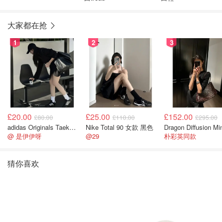
大家都在抢
1
2
3
£20.00
£25.00
£152.00
£80.00
£110.00
£295.00
adidas Originals Taekwondo 女款黑色运动鞋
Nike Total 90 女款 黑色
@ 是伊伊呀
@29
朴彩英同款
猜你喜欢