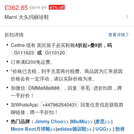
£362.85
£611.21
41% off
Marni 大头玛丽珍鞋
折扣详情
查看详情
Cettire 现有 英区留子必买鞋靴
4折起+叠9折，码
G111623
或
G110120
订单满£200免运费。
*价格已含税，到手无需再付税费。商品因为汇率原因
价格会有一定浮动，请以实际价格为准。
加微信
DMMaiMai888
，回复
羊毛
进折扣群，蹲
一手好价！
加WhatsApp:
+447962540431
回复任意信息获取群
聊链接，蹲一手折扣！
热门品牌：
Jimmy Choo>>
|
MiuMiu>>
|
麦昆>>
|
Moon Boot月球靴>>
|
adidas德训鞋>>
|
UGG>>
|
勃肯