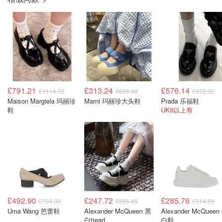
£791.21
£313.24
£576.14
£1114.72
£626.48
£972.32
Maison Margiela 玛丽珍
Marni 玛丽珍大头鞋
Prada 乐福鞋
鞋
UK6以上有
£492.90
£247.72
£285.76
£734.30
£565.45
£514.59
Uma Wang 芭蕾鞋
Alexander McQueen 黑
Alexander McQueen
白tread
白鞋