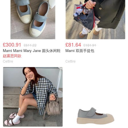
£300.91
£81.64
£611.22
£181.91
Marni Marni Mary Jane 圆头休闲鞋
Marni 双面手提包
赵露思同款
Cettire
Cettire