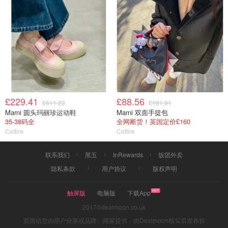
£229.41
£88.56
£611.22
£181.91
Marni 圆头玛丽珍运动鞋
Marni 双面手提包
35-38码全
全网断货！英国定价£160
Cettire
Cettire
联系我们
黑五
InRewards
饭团外卖
隐私条款
用户协议
版权声明
触屏版
电脑版
下载App
2017©dealmoon.co.uk
页面信息由用户分享或品牌、商家提供，由Dealmoon核实后发布折