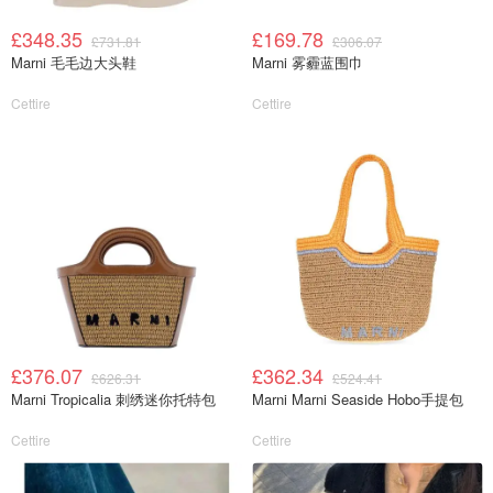
£348.35
£169.78
£731.81
£306.07
Marni 毛毛边大头鞋
Marni 雾霾蓝围巾
Cettire
Cettire
£376.07
£362.34
£626.31
£524.41
Marni Tropicalia 刺绣迷你托特包
Marni Marni Seaside Hobo手提包
Cettire
Cettire