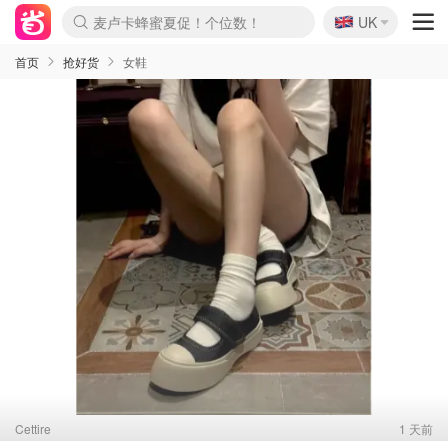
🇬🇧
Prada/Miu 4.8折！
UK
麦卢卡蜂蜜夏促！个位数！
啥？必胜客披萨5折！
首页
抢好货
女鞋
Cettire
1 天前