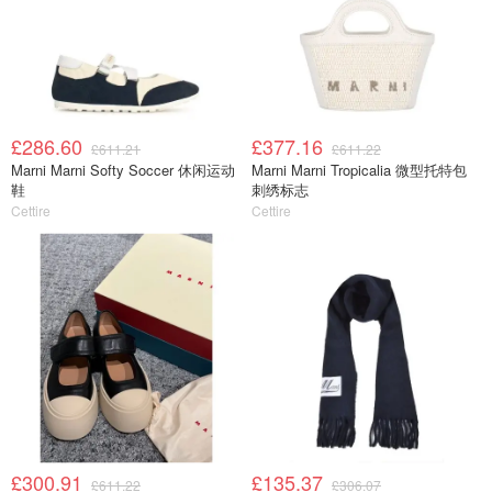
£286.60
£377.16
£611.21
£611.22
Marni Marni Softy Soccer 休闲运动
Marni Marni Tropicalia 微型托特包
鞋
刺绣标志
Cettire
Cettire
£300.91
£135.37
£611.22
£306.07