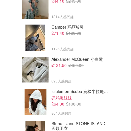
£44.10
£245.00
1314人感兴趣
Camper 玛丽珍鞋
£71.40
£120.00
1176人感兴趣
Alexander McQueen 小白鞋
£121.50
£450.00
£898.87
£685.16
£1725.03
£1216.44
893人感兴趣
Burberry Checked 抽绳水桶包
Burberry Logo 印花托特包
lululemon Scuba 宽松半拉链卫衣
Cettire
Cettire
@鸡腿妹妹
£64.00
£108.00
804人感兴趣
Stone Island STONE ISLAND
圆领卫衣