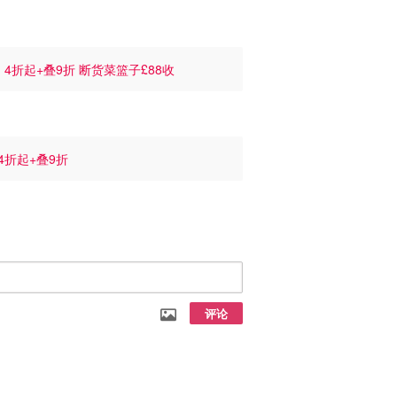
9
4折起+叠9折 断货菜篮子£88收
4折起+叠9折
评论