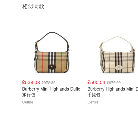
相似同款
£538.08
£500.04
£972.32
£972.32
Burberry Mini Highlands Duffel
Burberry Highlands Mini D
旅行包
手提包
Cettire
Cettire