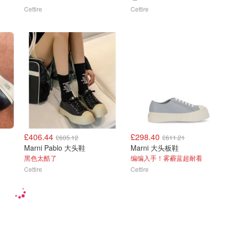
Cettire
Cettire
£406.44
£298.40
£605.12
£611.21
Marni Pablo 大头鞋
Marni 大头板鞋
黑色太酷了
编编入手！雾霾蓝超耐看
Cettire
Cettire