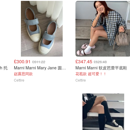
£300.91
£347.45
£611.22
£626.48
ch 托
Marni Marni Mary Jane 圆头休闲鞋
Marni Marni 软皮芭蕾平底鞋
赵露思同款
花苞款 超可爱！！
Cettire
Cettire