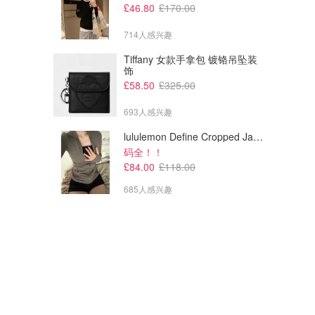
£46.80
£170.00
714人感兴趣
Tiffany 女款手拿包 镀铬吊坠装
饰
£58.50
£325.00
693人感兴趣
lululemon Define Cropped Jacket Nulu 短款夹克
码全！！
£84.00
£118.00
685人感兴趣