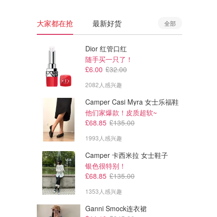
大家都在抢
最新好货
全部
Dior 红管口红
随手买一只了！
£6.00
£32.00
2082人感兴趣
Camper Casi Myra 女士乐福鞋
他们家爆款！皮质超软~
£68.85
£135.00
1993人感兴趣
Camper 卡西米拉 女士鞋子
银色很特别！
£68.85
£135.00
1353人感兴趣
Ganni Smock连衣裙