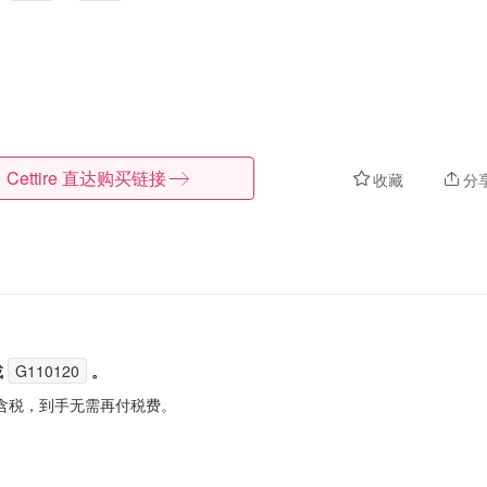
Cettire
直达购买链接
收藏
分
或
G110120
。
含税，到手无需再付税费。