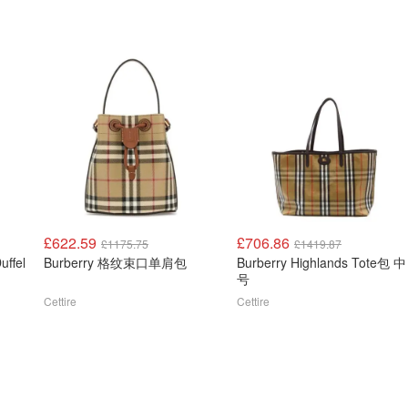
£622.59
£706.86
£1175.75
£1419.87
uffel
Burberry 格纹束口单肩包
Burberry Highlands Tote包 中
号
Cettire
Cettire