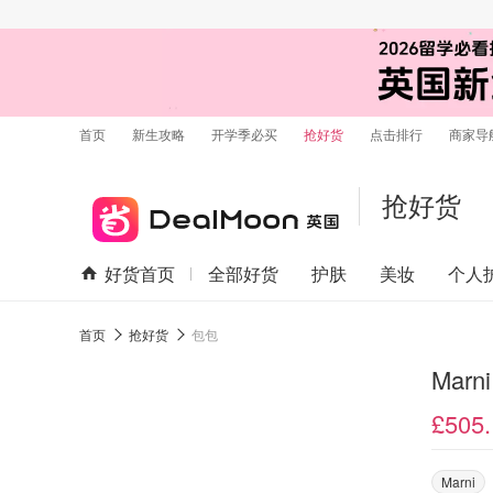
首页
新生攻略
开学季必买
抢好货
点击排行
商家导
抢好货
好货首页
全部好货
护肤
美妆
个人
首页
抢好货
包包
Marn
£505.
Marni