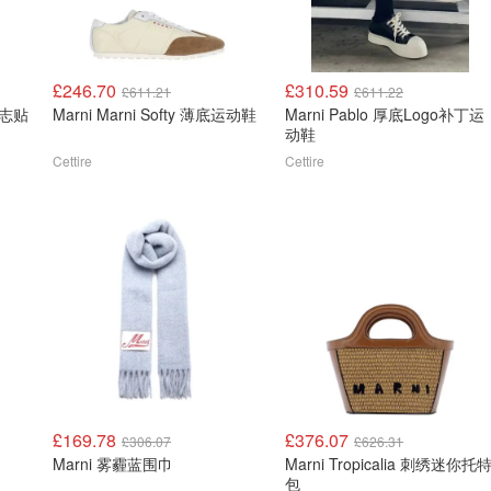
£246.70
£310.59
£611.21
£611.22
底标志贴
Marni Marni Softy 薄底运动鞋
Marni Pablo 厚底Logo补丁运
动鞋
Cettire
Cettire
£169.78
£376.07
£306.07
£626.31
Marni 雾霾蓝围巾
Marni Tropicalia 刺绣迷你托
包