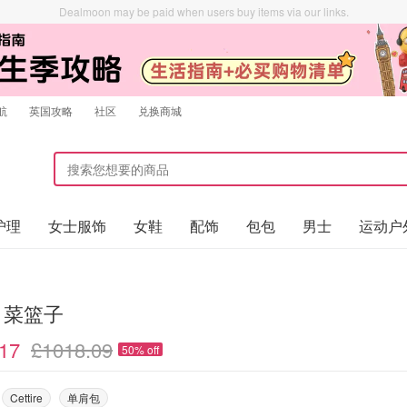
Dealmoon may be paid when users buy items via our links.
航
英国攻略
社区
兑换商城
护理
女士服饰
女鞋
配饰
包包
男士
运动户
i 菜篮子
17
£1018.09
50% off
Cettire
单肩包