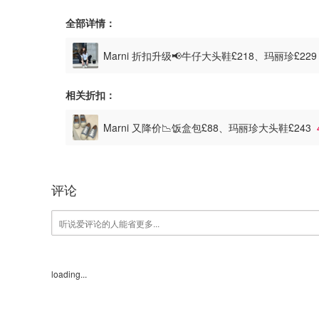
全部详情：
Marni 折扣升级📢牛仔大头鞋£218、玛丽珍£22
相关折扣：
Marni 又降价📉饭盒包£88、玛丽珍大头鞋£243
评论
loading...