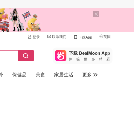
联系我们
英国
登录
下载App
🇺🇸
美国
下载 DealMoon App
体验更多精彩
🇨🇳
中国
外
保健品
美食
家居生活
更多
🇨🇦
加拿大
🇬🇧
家电数码
英国
母婴儿童
🇩🇪
德国
礼品卡
🇫🇷
法国
旅游
🇮🇹
意大利