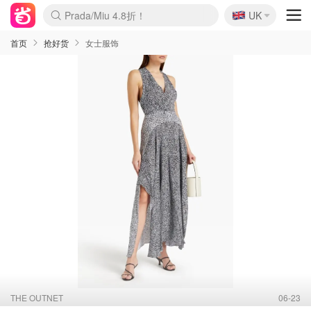
🇬🇧
Prada/Miu 4.8折！
UK
麦卢卡蜂蜜夏促！个位数！
啥？必胜客披萨5折！
首页
抢好货
女士服饰
THE OUTNET
06-23