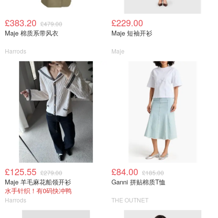
£383.20
£229.00
£479.00
Maje 棉质系带风衣
Maje 短袖开衫
Harrods
Maje
£125.55
£84.00
£279.00
£185.00
Maje 羊毛麻花船领开衫
Ganni 拼贴棉质T恤
水手针织！有0码快冲鸭
Harrods
THE OUTNET