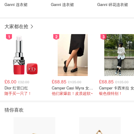
Ganni 连衣裙
Ganni 连衣裙
Ganni 碎花连衣裙
大家都在抢
1
2
3
£6.00
£68.85
£68.85
£32.00
£135.00
£135.00
Dior 红管口红
Camper Casi Myra 女士乐福鞋
随手买一只了！
他们家爆款！皮质超软~
银色很特别！
猜你喜欢