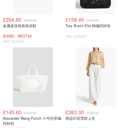
£264.80
£158.40
£945.00
£330.00
金属皮珍珠装饰凉鞋
Tory Burch Ella 钩编托特包
折扣码：NEXT20
THE OUTNET
THE OUTNET
£145.60
£383.00
£330.00
£695.00
Alexander Wang Punch 小号仿草编
褶边印花雪纺上衣
托特包