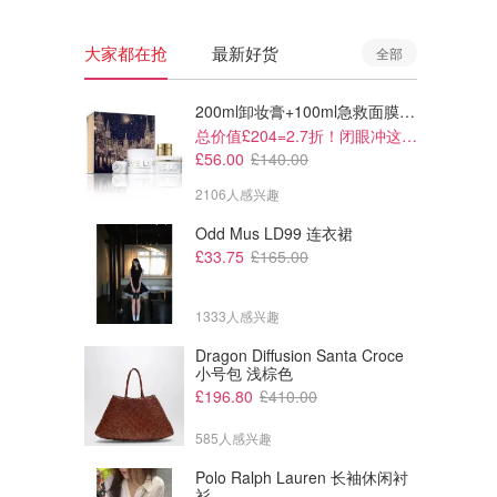
大家都在抢
最新好货
全部
200ml卸妆膏+100ml急救面膜+面霜+洁颜布
总价值£204=2.7折！闭眼冲这套！
£56.00
£140.00
2106人感兴趣
Odd Mus LD99 连衣裙
£33.75
£165.00
1333人感兴趣
Dragon Diffusion Santa Croce
£12.00
£15.00
小号包 浅棕色
Lush Super 牛奶
Lush Super Milk 护发喷雾 头
£196.80
£410.00
发护理
585人感兴趣
Dealmoon英国省钱快报
Dealmoon英国省钱快报
Polo Ralph Lauren 长袖休闲衬
衫