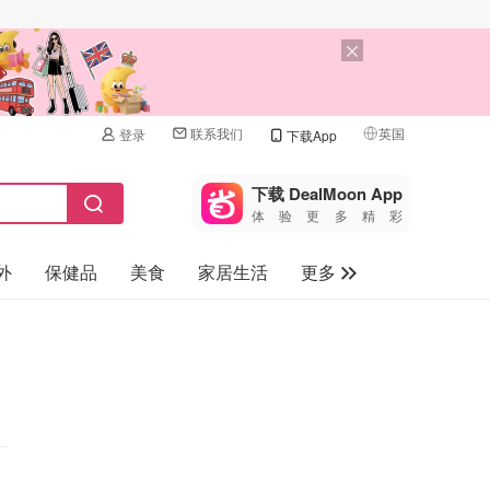
联系我们
英国
登录
下载App
🇺🇸
美国
下载 DealMoon App
体验更多精彩
🇨🇳
中国
外
保健品
美食
家居生活
更多
🇨🇦
加拿大
🇬🇧
家电数码
英国
母婴儿童
🇩🇪
德国
礼品卡
🇫🇷
法国
旅游
🇮🇹
意大利