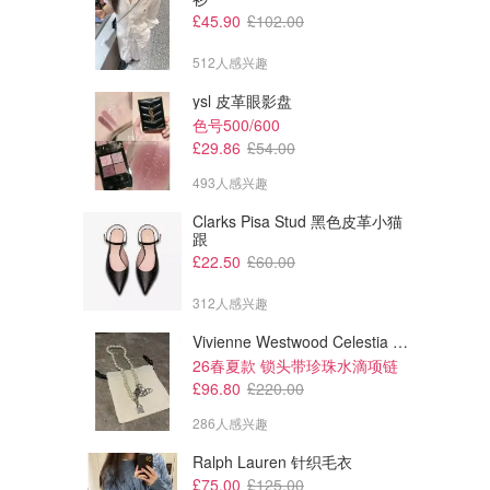
£45.90
£102.00
512人感兴趣
ysl 皮革眼影盘
色号500/600
£29.86
£54.00
493人感兴趣
Clarks Pisa Stud 黑色皮革小猫
跟
£22.50
£60.00
312人感兴趣
Vivienne Westwood Celestia 小号吊坠项链
26春夏款 锁头带珍珠水滴项链
£96.80
£220.00
286人感兴趣
Ralph Lauren 针织毛衣
£75.00
£125.00