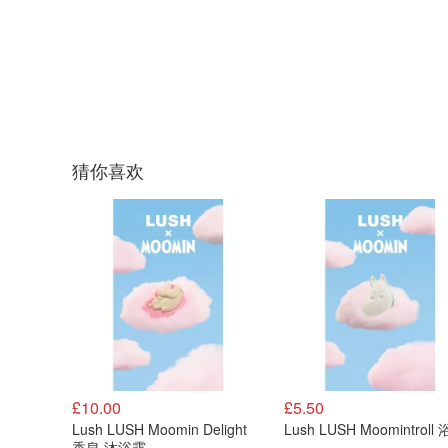
猜你喜欢
£10.00
£5.50
Lush LUSH Moomin Delight
Lush LUSH Moomintroll
香皂 沐浴露