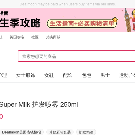
Dealmoon may be paid when users buy items via our links.
航
英国攻略
社区
兑换商城
护理
女士服饰
女鞋
配饰
包包
男士
运动户
 Super Milk 护发喷雾 250ml
0
Dealmoon英国省钱快报
其他彩妆套装
护发精油