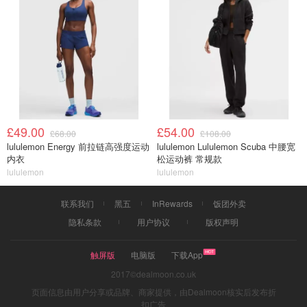
£49.00
£54.00
£68.00
£108.00
lululemon Energy 前拉链高强度运动
lululemon Lululemon Scuba 中腰宽
内衣
松运动裤 常规款
lululemon
lululemon
联系我们
黑五
InRewards
饭团外卖
隐私条款
用户协议
版权声明
触屏版
电脑版
下载App
2017©dealmoon.co.uk
页面信息由用户分享或品牌、商家提供，由Dealmoon核实后发布折
扣广告