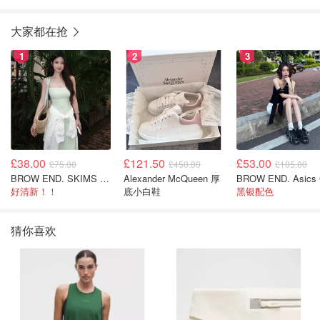
25英寸
大家都在抢
1
2
3
£38.00
£121.50
£53.00
£75.00
£450.00
£105.00
BROW END. SKIMS Cotton Rib 长款背心连衣裙 薄荷绿
Alexander McQueen 厚
好清新！！
底小白鞋
黑银配色
猜你喜欢