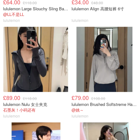
£64.00
£34.00
£118.00
£48.00
lululemon Large Slouchy Sling Bag 13L
lululemon Align 高腰短裤 6寸
@LL不是LL
lululemon
lululemon
£89.00
£79.00
£118.00
£108.00
lululemon Nulu 女士夹克
lululemon Brushed Softstreme Half Zip 半拉链上衣
石墨灰！小码还有
@姚～
lululemon
lululemon