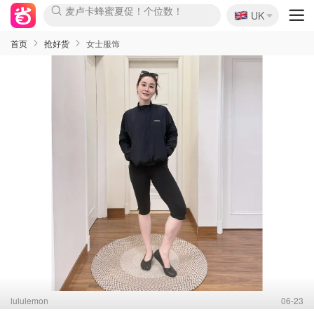
🇬🇧
Prada/Miu 4.8折！
UK
麦卢卡蜂蜜夏促！个位数！
啥？必胜客披萨5折！
首页
抢好货
女士服饰
lululemon
06-23