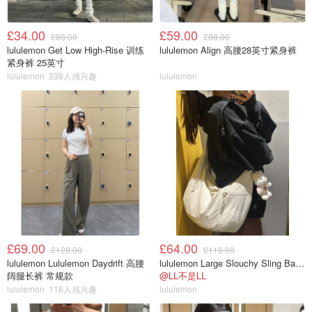
£34.00
£59.00
£88.00
£88.00
lululemon Get Low High-Rise 训练
lululemon Align 高腰28英寸紧身裤
紧身裤 25英寸
lululemon
238人感兴趣
lululemon
£69.00
£64.00
£128.00
£118.00
lululemon Lululemon Daydrift 高腰
lululemon Large Slouchy Sling Bag 13L
阔腿长裤 常规款
@LL不是LL
lululemon
116人感兴趣
lululemon