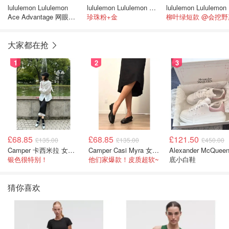
lululemon Lululemon
lululemon Lululemon Define Cropped Nulu短款夹克
lu
Ace Advantage 网眼拼
珍珠粉+金
柳叶绿短款 @会挖野
接网球背心
大家都在抢
1
2
3
£68.85
£68.85
£121.50
£135.00
£135.00
£450.00
Camper 卡西米拉 女士鞋子
Camper Casi Myra 女士乐福鞋
Alexander McQuee
银色很特别！
他们家爆款！皮质超软~
底小白鞋
猜你喜欢