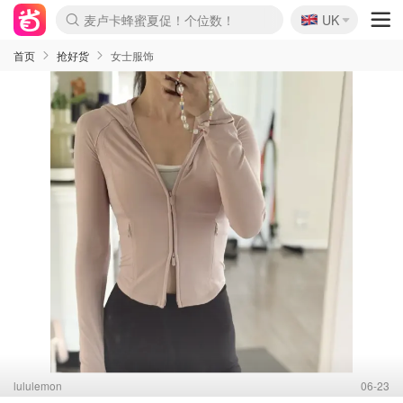
🇬🇧
Prada/Miu 4.8折！
UK
麦卢卡蜂蜜夏促！个位数！
啥？必胜客披萨5折！
首页
抢好货
女士服饰
lululemon
06-23