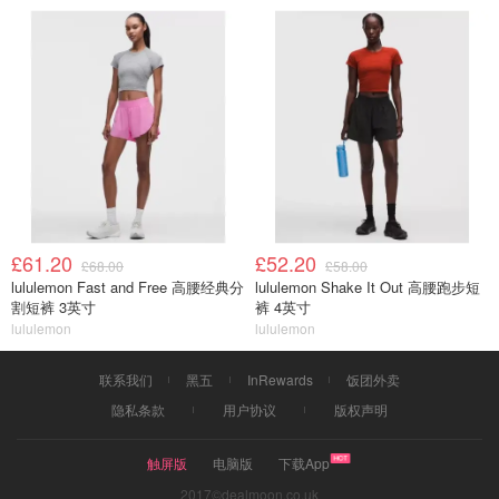
£61.20
£52.20
£68.00
£58.00
lululemon Fast and Free 高腰经典分
lululemon Shake It Out 高腰跑步短
割短裤 3英寸
裤 4英寸
lululemon
lululemon
联系我们
黑五
InRewards
饭团外卖
隐私条款
用户协议
版权声明
触屏版
电脑版
下载App
2017©dealmoon.co.uk