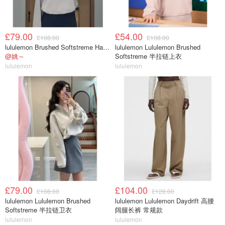
£79.00
£54.00
£108.00
£108.00
lululemon Brushed Softstreme Half Zip 半拉链上衣
lululemon Lululemon Brushed
@姚～
Softstreme 半拉链上衣
lululemon
lululemon
£79.00
£104.00
£108.00
£128.00
lululemon Lululemon Brushed
lululemon Lululemon Daydrift 高腰
Softstreme 半拉链卫衣
阔腿长裤 常规款
lululemon
lululemon