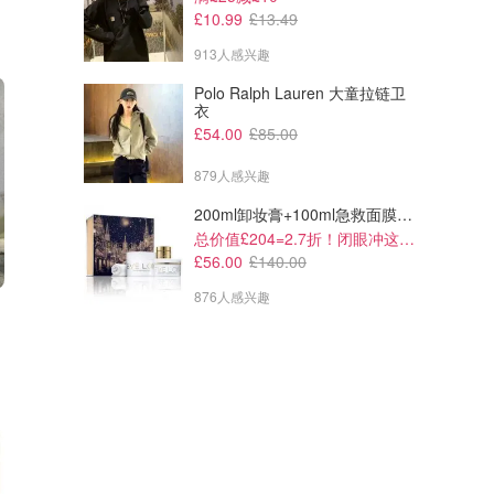
£10.99
£13.49
913人感兴趣
Polo Ralph Lauren 大童拉链卫
衣
£54.00
£85.00
879人感兴趣
200ml卸妆膏+100ml急救面膜+面霜+洁颜布
总价值£204=2.7折！闭眼冲这套！
£56.00
£140.00
876人感兴趣