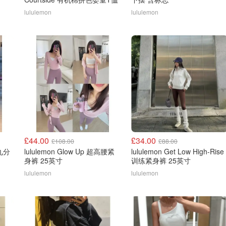
lululemon
lululemon
£44.00
£34.00
£108.00
£88.00
袋九分
lululemon Glow Up 超高腰紧
lululemon Get Low High-Rise
身裤 25英寸
训练紧身裤 25英寸
lululemon
lululemon