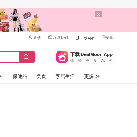
联系我们
英国
登录
下载App
🇺🇸
美国
下载 DealMoon App
体验更多精彩
🇨🇳
中国
外
保健品
美食
家居生活
更多
🇨🇦
加拿大
🇬🇧
家电数码
英国
母婴儿童
🇩🇪
德国
礼品卡
🇫🇷
法国
旅游
🇮🇹
意大利