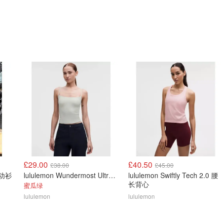
£29.00
£40.50
£38.00
£45.00
 运动衫
lululemon Wundermost Ultra-Soft Nulu 可调节吊带背心
lululemon Swiftly Tech 2.0 腰
长背心
蜜瓜绿
lululemon
lululemon