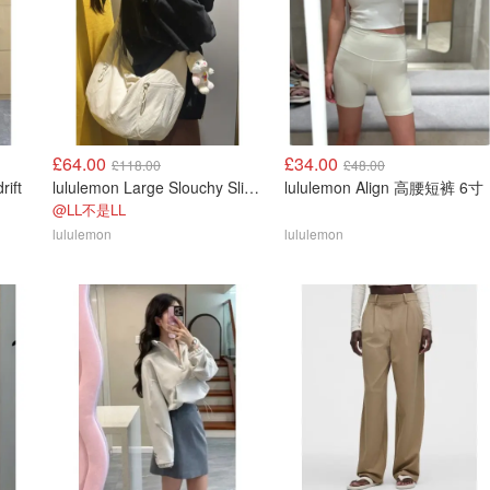
£64.00
£34.00
£118.00
£48.00
rift
lululemon Large Slouchy Sling Bag 13L
lululemon Align 高腰短裤 6寸
@LL不是LL
lululemon
lululemon