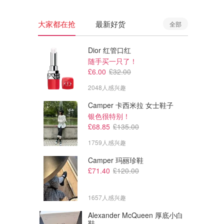
大家都在抢
最新好货
全部
Dior 红管口红
随手买一只了！
£6.00
£32.00
2048人感兴趣
Camper 卡西米拉 女士鞋子
银色很特别！
£68.85
£135.00
1759人感兴趣
Camper 玛丽珍鞋
£44.00
£29.00
£58.00
£38.00
£71.40
£120.00
lululemon Lululemon Fast and Free 女士背心
lululemon Wundermost Nulu
可调节吊带背心 超柔软
跑步买起来呀！！轻薄好穿
1657人感兴趣
lululemon
lululemon
Alexander McQueen 厚底小白
鞋