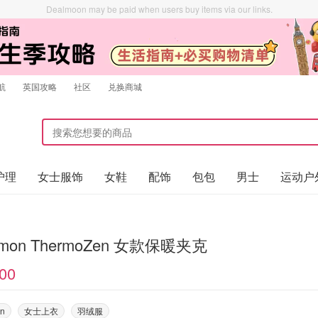
Dealmoon may be paid when users buy items via our links.
航
英国攻略
社区
兑换商城
护理
女士服饰
女鞋
配饰
包包
男士
运动户
lemon ThermoZen 女款保暖夹克
00
on
女士上衣
羽绒服