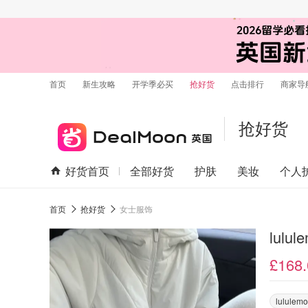
首页
新生攻略
开学季必买
抢好货
点击排行
商家导
抢好货
好货首页
全部好货
护肤
美妆
个人
首页
抢好货
女士服饰
lulu
£168.
lululem