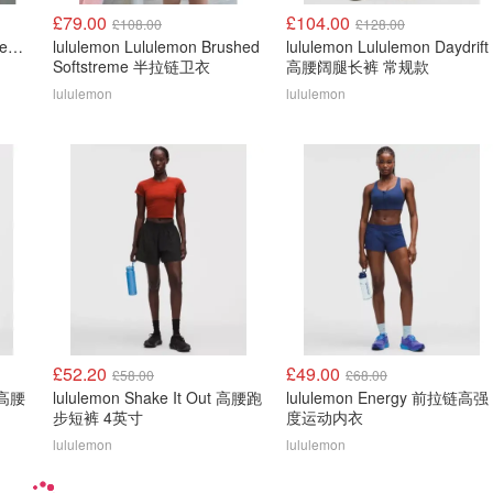
£79.00
£104.00
£108.00
£128.00
lululemon Brushed Softstreme Half Zip 半拉链上衣
lululemon Lululemon Brushed
lululemon Lululemon Daydrift
Softstreme 半拉链卫衣
高腰阔腿长裤 常规款
lululemon
lululemon
£52.20
£49.00
£58.00
£68.00
e 高腰
lululemon Shake It Out 高腰跑
lululemon Energy 前拉链高强
步短裤 4英寸
度运动内衣
lululemon
lululemon