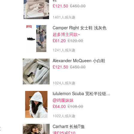
£121.50
£450.00
1401人感兴趣
Camper Right 女士鞋 浅灰色
超多博主同款~
£61.20
£120.00
1241人感兴趣
Alexander McQueen 小白鞋
£121.50
£450.00
1024人感兴趣
lululemon Scuba 宽松半拉链卫衣
@鸡腿妹妹
£64.00
£108.00
1022人感兴趣
Carhartt 长袖T恤
直
满£25减£10