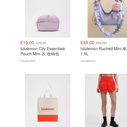
£19.00
£49.00
£25.00
£68.00
lululemon City Essentials
lululemon Ruched Mini
Pouch Mini 2L 收纳包
1.5L
lululemon
lululemon