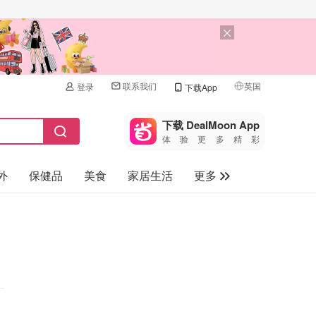
联系我们
英国
登录
下载App
🇺🇸
美国
下载 DealMoon App
体验更多精彩
🇨🇳
中国
外
保健品
美食
家居生活
更多
🇨🇦
加拿大
🇬🇧
家电数码
英国
母婴儿童
🇩🇪
德国
礼品卡
🇫🇷
法国
旅游
🇮🇹
意大利