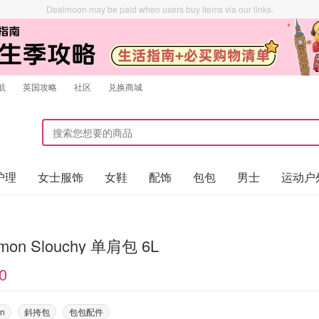
Dealmoon may be paid when users buy items via our links.
航
英国攻略
社区
兑换商城
护理
女士服饰
女鞋
配饰
包包
男士
运动户
lemon Slouchy 单肩包 6L
0
on
斜挎包
包包配件