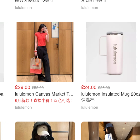
lululemon
lululemon
£29.00
£24.00
£58.00
£35.00
ba
lululemon Canvas Market Tote Bag 19L
lululemon Insulated Mug 20o
保温杯
6月新款！直接半价！双色可选！
lululemon
lululemon