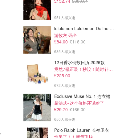
£152.74
£380.01
951人感兴趣
lululemon Lululemon Define Cropped Nulu 短夹克
游牧灰 码全
£84.00
£118.00
685人感兴趣
12日香水倒数日历 2026款
竟然7瓶正装！秒没！随时补货蹲！！！
£225.00
672人感兴趣
Exclusive Muse No. 1 连衣裙
超法式~这个价格还说啥了
£29.70
£165.00
650人感兴趣
Polo Ralph Lauren 长袖卫衣
跑
惊呆了！！断货飞快