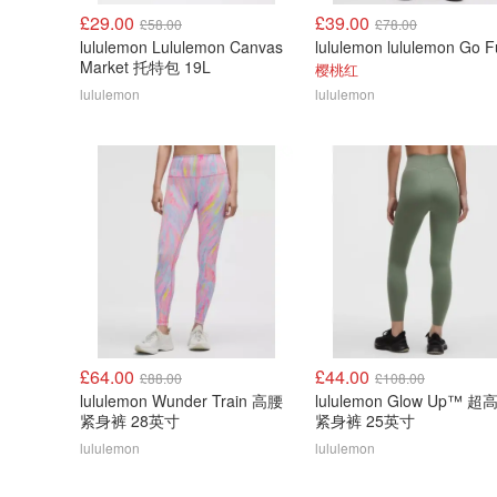
£29.00
£39.00
£58.00
£78.00
lululemon Lululemon Canvas
Market 托特包 19L
樱桃红
lululemon
lululemon
£64.00
£44.00
£88.00
£108.00
lululemon Wunder Train 高腰
lululemon Glow Up™ 超
紧身裤 28英寸
紧身裤 25英寸
lululemon
lululemon