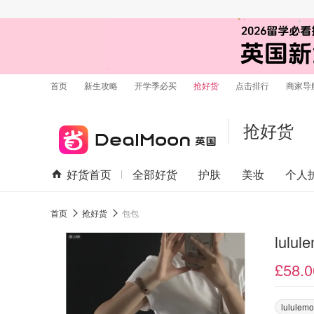
首页
新生攻略
开学季必买
抢好货
点击排行
商家导
抢好货
好货首页
全部好货
护肤
美妆
个人
首页
抢好货
包包
lulu
£58.0
lululem