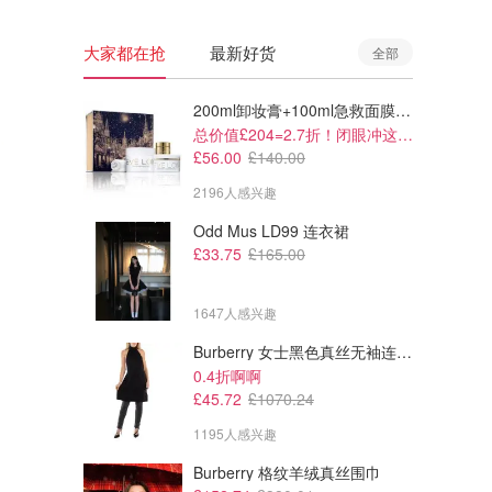
大家都在抢
最新好货
全部
200ml卸妆膏+100ml急救面膜+面霜+洁颜布
总价值£204=2.7折！闭眼冲这套！
£56.00
£140.00
2196人感兴趣
Odd Mus LD99 连衣裙
£33.75
£165.00
1647人感兴趣
Burberry 女士黑色真丝无袖连衣裙
£64.00
£52.20
£88.00
£58.00
0.4折啊啊
13L
lululemon 大号休闲斜挎包 13L
lululemon Lululemon Daily 多口袋手提袋 20L
£45.72
£1070.24
@琳琳
百搭黑色
1195人感兴趣
lululemon
lululemon
Burberry 格纹羊绒真丝围巾