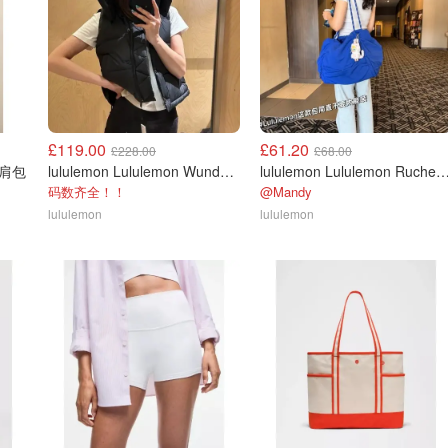
£119.00
£61.20
£228.00
£68.00
 单肩包
lululemon Lululemon Wunder Puff 600蓬松度短款羽绒背心
lululemon Lululemon Ruched 托特
码数齐全！！
@Mandy
lululemon
lululemon