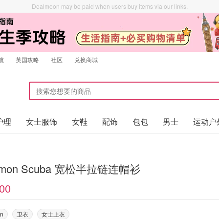
Dealmoon may be paid when users buy items via our links.
航
英国攻略
社区
兑换商城
护理
女士服饰
女鞋
配饰
包包
男士
运动户
ulemon Scuba 宽松半拉链连帽衫
00
on
卫衣
女士上衣