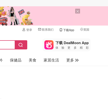
联系我们
英国
登录
下载App
🇺🇸
美国
下载 DealMoon App
体验更多精彩
🇨🇳
中国
外
保健品
美食
家居生活
更多
🇨🇦
加拿大
🇬🇧
家电数码
英国
母婴儿童
🇩🇪
德国
礼品卡
🇫🇷
法国
旅游
🇮🇹
意大利