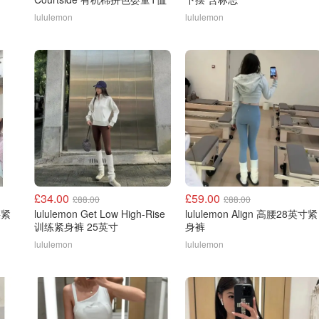
lululemon
lululemon
£34.00
£59.00
£88.00
£88.00
腰紧
lululemon Get Low High-Rise
lululemon Align 高腰28英寸紧
训练紧身裤 25英寸
身裤
lululemon
lululemon