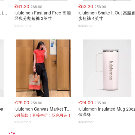
£61.20
£52.20
£68.00
£58.00
lululemon Lululemon Back to Life 运动水瓶 24oz 吸管盖
lululemon Fast and Free 高腰
lululemon Shake It Out 高腰
经典分割短裤 3英寸
步短裤 4英寸
lululemon
lululemon
£29.00
£24.00
£58.00
£35.00
ba
lululemon Canvas Market Tote Bag 19L
lululemon Insulated Mug 20o
保温杯
6月新款！直接半价！双色可选！
lululemon
lululemon