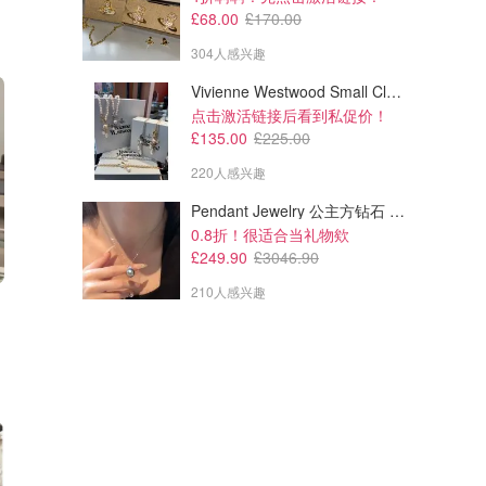
£68.00
£170.00
304人感兴趣
Vivienne Westwood Small Claude 珍珠项链
点击激活链接后看到私促价！
£135.00
£225.00
220人感兴趣
Pendant Jewelry 公主方钻石 圆形大溪地珍珠吊坠 11-12mm
0.8折！很适合当礼物欸
£249.90
£3046.90
210人感兴趣