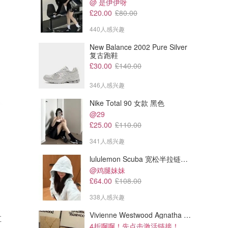
@ 是伊伊呀
£20.00
£80.00
440人感兴趣
New Balance 2002 Pure Silver
复古跑鞋
£30.00
£140.00
346人感兴趣
Nike Total 90 女款 黑色
@29
£25.00
£110.00
341人感兴趣
lululemon Scuba 宽松半拉链卫衣
@鸡腿妹妹
£64.00
£108.00
338人感兴趣
Vivienne Westwood Agnatha 耳环
直
4折啊啊！先点击激活链接！