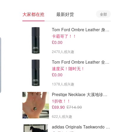
大家都在抢
最新好货
全部
Tom Ford Ombre Leather 身体喷雾 150ml
卡霸哥了！！
£0.00
2470人感兴趣
Tom Ford Ombre Leather 全身喷雾 150ml
速度买！随时无！
£0.00
1378人感兴趣
Prestige Necklace 大溪地珍珠项链 10-11mm
£79.00
£79.00
£118.00
£108.00
1折收！！
lululemon Softstreme Half-Zip 长款上衣
lululemon Brushed Softstreme Half Zip 半拉链上衣
£69.90
£714.90
类似款@ 出租车司机王宝强
@姚～
622人感兴趣
lululemon
lululemon
adidas Originals Taekwondo 女款黑色运动鞋