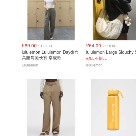
£69.00
£64.00
£128.00
£118.00
lululemon Lululemon Daydrift
高腰阔腿长裤 常规款
@LL不是LL
lululemon
lululemon