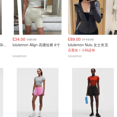
£34.00
£89.00
£48.00
£118.00
lululemon Large Slouchy Sling Bag 13L
lululemon Align 高腰短裤 6寸
lululemon Nulu 女士夹克
石墨灰！小码还有
lululemon
lululemon