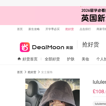
首页
新生攻略
开学季必买
抢好货
点击排行
商家导
抢好货
好货首页
全部好货
护肤
美妆
个人
首页
抢好货
女士服饰
lul
£108.
lululem