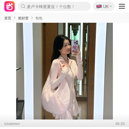
🇬🇧
Prada/Miu 4.8折！
UK
麦卢卡蜂蜜夏促！个位数！
啥？必胜客披萨5折！
首页
抢好货
包包
lululemon
06-23