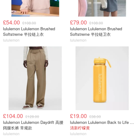
£54.00
£79.00
£108.00
£108.00
lululemon Lululemon Brushed
lululemon Lululemon Brushed
Softstreme 半拉链上衣
Softstreme 半拉链卫衣
lululemon
lululemon
£104.00
£19.00
£128.00
£38.00
lululemon Lululemon Daydrift 高腰
lululemon Lululemon Back to Life 运动水瓶 24oz 吸管盖
阔腿长裤 常规款
清新柠檬黄
lululemon
lululemon