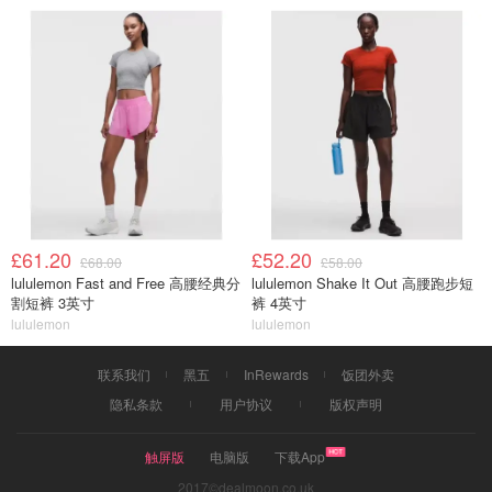
£61.20
£52.20
£68.00
£58.00
lululemon Fast and Free 高腰经典分
lululemon Shake It Out 高腰跑步短
割短裤 3英寸
裤 4英寸
lululemon
lululemon
联系我们
黑五
InRewards
饭团外卖
隐私条款
用户协议
版权声明
触屏版
电脑版
下载App
2017©dealmoon.co.uk