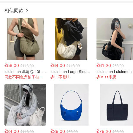
相似同款
£59.00
£64.00
£61.20
£118.00
£118.00
£68.00
lululemon 单肩包 13L 伞绳款
lululemon Large Slouchy Sling Bag 13L
lul
同款不同色@柚子柚子柚子叶
@LL不是LL
@Miss米思
£84.00
£39.00
£79.20
£118.00
£58.00
£88.00