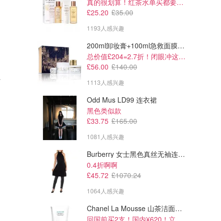
真的很划算！红茶水单买都要£35！
£25.20
£35.00
1193人感兴趣
200ml卸妆膏+100ml急救面膜+面霜+洁颜布
总价值£204=2.7折！闭眼冲这套！
£119.00
£109.00
£56.00
£140.00
£228.00
£128.00
u 短款夹克
lululemon Wunder Puff 600蓬松度短款羽绒背心
lululemon Softstreme 连帽卫
1113人感兴趣
衣 轻量全拉链
原£228！
lululemon
lululemon
Odd Mus LD99 连衣裙
黑色类似款
£33.75
£165.00
1081人感兴趣
Burberry 女士黑色真丝无袖连衣裙
0.4折啊啊
£45.72
£1070.24
1064人感兴趣
Chanel La Mousse 山茶洁面乳 150ml
回国前买2支！国内¥620！立省近一半！