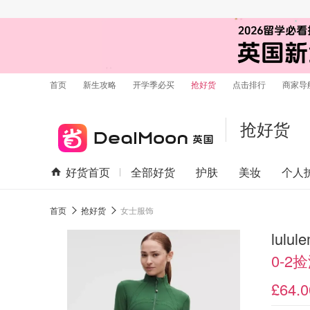
首页
新生攻略
开学季必买
抢好货
点击排行
商家导
抢好货
好货首页
全部好货
护肤
美妆
个人
首页
抢好货
女士服饰
lulu
0-2
£64.0