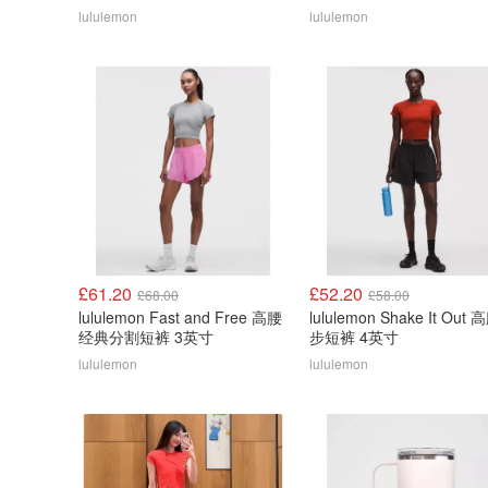
lululemon
lululemon
£61.20
£52.20
£68.00
£58.00
lululemon Fast and Free 高腰
lululemon Shake It Out
经典分割短裤 3英寸
步短裤 4英寸
lululemon
lululemon