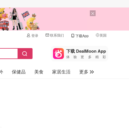
联系我们
英国
登录
下载App
🇺🇸
美国
下载 DealMoon App
体验更多精彩
🇨🇳
中国
外
保健品
美食
家居生活
更多
🇨🇦
加拿大
🇬🇧
家电数码
英国
母婴儿童
🇩🇪
德国
礼品卡
🇫🇷
法国
旅游
🇮🇹
意大利