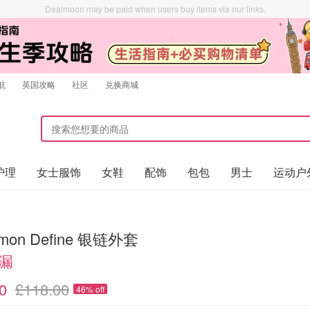
Dealmoon may be paid when users buy items via our links.
航
英国攻略
社区
兑换商城
护理
女士服饰
女鞋
配饰
包包
男士
运动户
lemon Define 银链外套
捡漏
0
£118.00
46% off