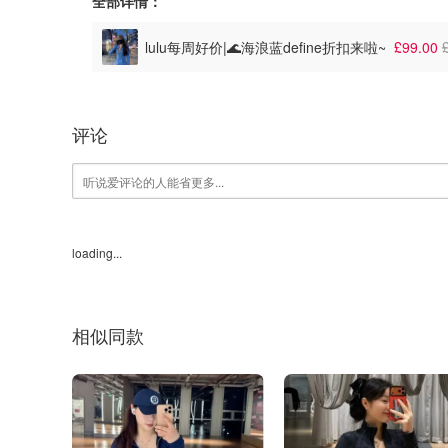
全部详情：
lulu每周好价|🌊海浪蓝define折扣来啦~
£99.00
评论
loading...
相似同款