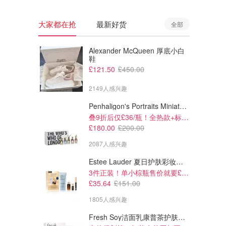
大家都在抢
最新好货
全部
Alexander McQueen 厚底小白
鞋
£121.50
£450.00
2149人感兴趣
Penhaligon's Portraits Miniature Collection 香氛套装 5瓶装
叠9折后仅£36/瓶！全热款+标志性兽首头
£180.00
£200.00
2087人感兴趣
Estee Lauder 夏日护肤彩妆礼盒
3件正装！单小棕瓶售价就要£65！
£35.64
£151.00
1805人感兴趣
Fresh Soy洁面乳康普茶护肤套装 100ml