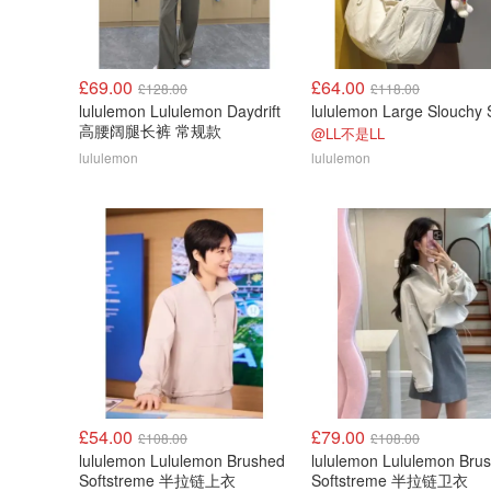
£69.00
£64.00
£128.00
£118.00
lululemon Lululemon Daydrift
高腰阔腿长裤 常规款
@LL不是LL
lululemon
lululemon
£54.00
£79.00
£108.00
£108.00
lululemon Lululemon Brushed
lululemon Lululemon Bru
Softstreme 半拉链上衣
Softstreme 半拉链卫衣