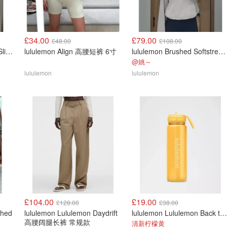
£34.00
£79.00
£48.00
£108.00
lululemon Large Slouchy Sling Bag 13L
lululemon Align 高腰短裤 6寸
lululemon Brushed Softstreme Half Zip 半拉链上衣
@姚～
lululemon
lululemon
£104.00
£19.00
£128.00
£38.00
shed
lululemon Lululemon Daydrift
lululemon Lululemon Back to Life 运动水瓶 24oz 吸管盖
高腰阔腿长裤 常规款
清新柠檬黄