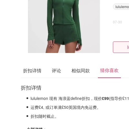
lululem
07-30
猜你喜欢
折扣详情
评论
相似同款
折扣详情
lululemon 现有 海浪蓝define折扣，现价
£99
(指导价£11
运费£4, 或订单满£50英国境内免运费。
折扣随时截止。