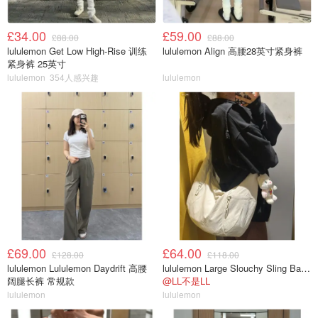
£34.00
£59.00
£88.00
£88.00
lululemon Get Low High-Rise 训练
lululemon Align 高腰28英寸紧身裤
紧身裤 25英寸
lululemon
354人感兴趣
lululemon
£69.00
£64.00
£128.00
£118.00
lululemon Lululemon Daydrift 高腰
lululemon Large Slouchy Sling Bag 13L
阔腿长裤 常规款
@LL不是LL
lululemon
lululemon