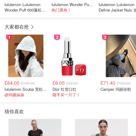
lululemon Lululemon
lululemon Wunder Puff 600蓬松短款羽绒背心
lululemon Lululemon
Wunder Puff 600蓬松羽
热门黑色！
Define Jacket Nulu
绒夹克 光泽款
夹克
大家都在抢
1
2
3
£64.00
£6.00
£71.40
£108.00
£32.00
£120.00
lululemon Scuba 宽松半拉链卫衣
Dior 红管口红
Camper 玛丽珍鞋
@鸡腿妹妹
随手买一只了！
猜你喜欢