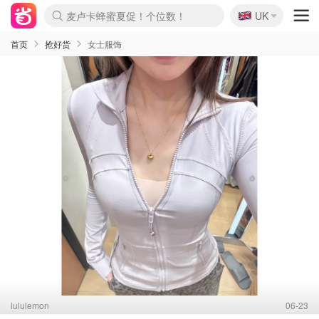
🇬🇧
Prada/Miu 4.8折！
UK
麦卢卡蜂蜜夏促！个位数！
啥？必胜客披萨5折！
首页
抢好货
女士服饰
lululemon
06-23