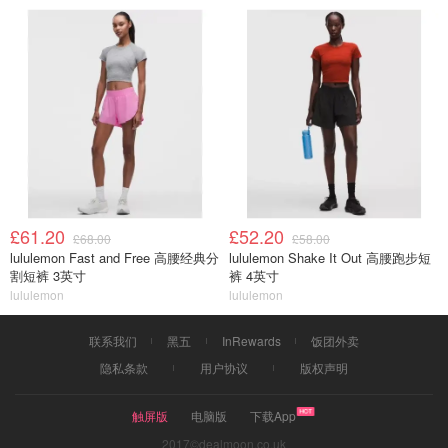
£61.20
£52.20
£68.00
£58.00
lululemon Fast and Free 高腰经典分
lululemon Shake It Out 高腰跑步短
割短裤 3英寸
裤 4英寸
lululemon
lululemon
联系我们
黑五
InRewards
饭团外卖
隐私条款
用户协议
版权声明
触屏版
电脑版
下载App
2017©dealmoon.co.uk