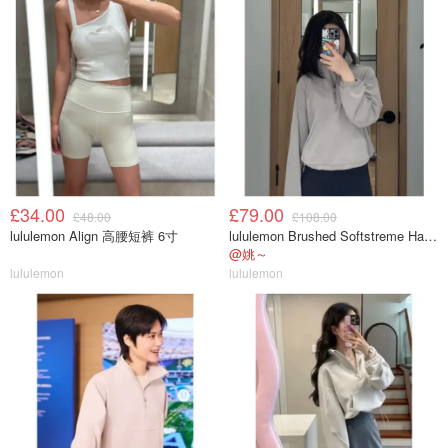
£34.00
£79.00
£48.00
£108.00
lululemon Align 高腰短裤 6寸
lululemon Brushed Softstreme Half Zip 半拉链上衣
@姚～
lululemon
lululemon