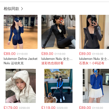
相似同款
£89.00
£89.00
£89.00
£118.00
£118.00
£118.00
lululemon Define Jacket
lululemon Nulu 女士运动夹克
lululemon N
Nulu 运动夹克
迷彩色也很好看
石墨灰！小码还有
£179.00
£119.00
£89.00
£298.00
£228.00
£118.00