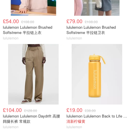
£54.00
£79.00
£108.00
£108.00
lululemon Lululemon Brushed
lululemon Lululemon Brushed
Softstreme 半拉链上衣
Softstreme 半拉链卫衣
lululemon
lululemon
£104.00
£19.00
£128.00
£38.00
lululemon Lululemon Daydrift 高腰
lululemon Lululemon Back to Life 运动水瓶 24oz 吸管盖
阔腿长裤 常规款
清新柠檬黄
lululemon
lululemon