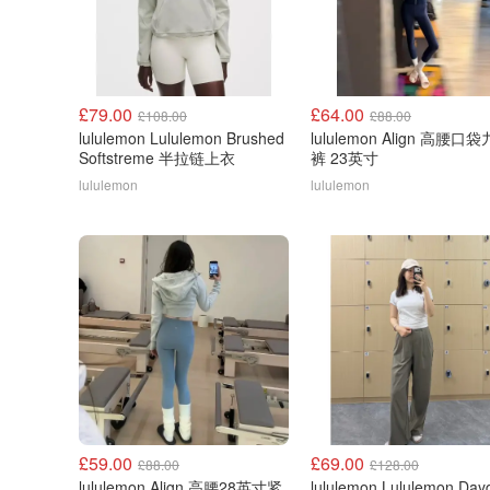
£79.00
£64.00
£108.00
£88.00
lululemon Lululemon Brushed
lululemon Align 高腰口
Softstreme 半拉链上衣
裤 23英寸
lululemon
lululemon
£59.00
£69.00
£88.00
£128.00
lululemon Align 高腰28英寸紧
lululemon Lululemon Dayd