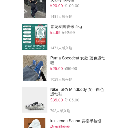
£20.00
£100.00
1481人感兴趣
青龙泰国香米 5kg
£4.99
£12.99
£29.00
£84.00
£58.00
£118.00
1471人感兴趣
lululemon Scuba 女士宽松短裤 3英寸
lululemon 高腰紧身裤 25英寸
5口袋
夏天百搭~
Puma Speedcat 女款 蓝色运动
鞋
lululemon
lululemon
£25.00
£90.00
1029人感兴趣
Nike ISPA Mindbody 女士白色
运动鞋
£35.00
£165.00
792人感兴趣
lululemon Scuba 宽松半拉链卫衣
@鸡腿妹妹