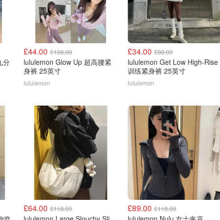
£44.00
£34.00
£108.00
£88.00
袋九分
lululemon Glow Up 超高腰紧
lululemon Get Low High-Rise
身裤 25英寸
训练紧身裤 25英寸
lululemon
lululemon
£64.00
£89.00
£118.00
£118.00
rift
lululemon Large Slouchy Sling Bag 13L
lululemon Nulu 女士夹克