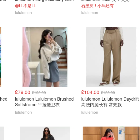
@LL不是LL
石墨灰！小码还有
lululemon
lululemon
£79.00
£104.00
£108.00
£128.00
shed
lululemon Lululemon Brushed
lululemon Lululemon Daydrift
Softstreme 半拉链卫衣
高腰阔腿长裤 常规款
lululemon
lululemon