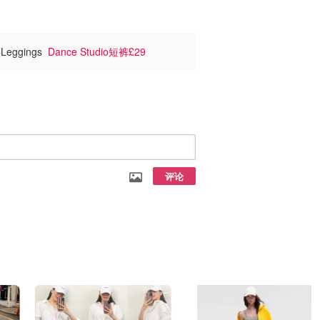
Leggings
Dance Studio短裤£29
评论