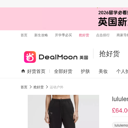
首页
新生攻略
开学季必买
抢好货
点击排行
商家导
抢好货
好货首页
全部好货
护肤
美妆
个人
首页
抢好货
运动户外
lulu
£64.0
lululem