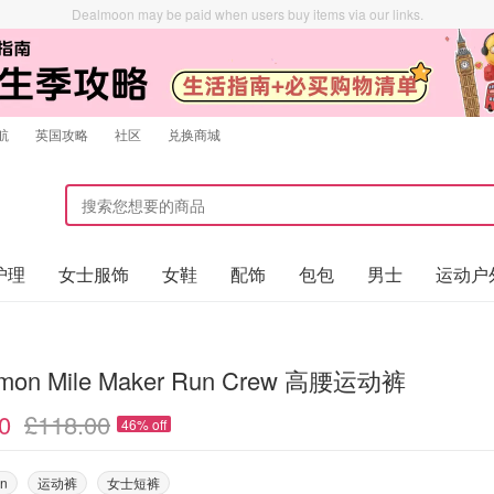
Dealmoon may be paid when users buy items via our links.
航
英国攻略
社区
兑换商城
护理
女士服饰
女鞋
配饰
包包
男士
运动户
lemon Mile Maker Run Crew 高腰运动裤
0
£118.00
46% off
on
运动裤
女士短裤