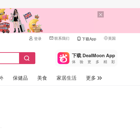
联系我们
英国
登录
下载App
🇺🇸
美国
下载 DealMoon App
体验更多精彩
🇨🇳
中国
外
保健品
美食
家居生活
更多
🇨🇦
加拿大
🇬🇧
家电数码
英国
母婴儿童
🇩🇪
德国
礼品卡
🇫🇷
法国
旅游
🇮🇹
意大利