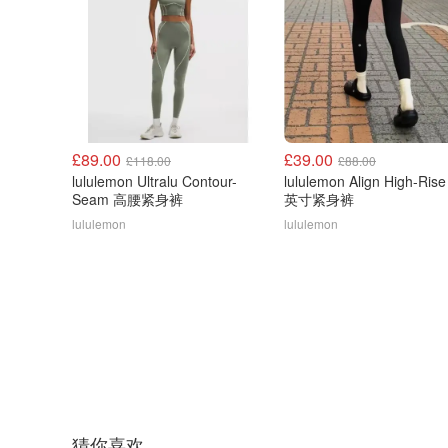
£89.00
£39.00
£118.00
£88.00
lululemon Ultralu Contour-
lululemon Align High-Rise
Seam 高腰紧身裤
英寸紧身裤
lululemon
lululemon
猜你喜欢