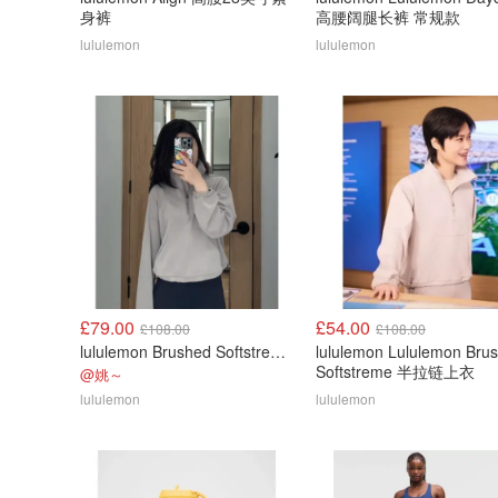
身裤
高腰阔腿长裤 常规款
lululemon
lululemon
£79.00
£54.00
£108.00
£108.00
lululemon Brushed Softstreme Half Zip 半拉链上衣
lululemon Lululemon Bru
Softstreme 半拉链上衣
@姚～
lululemon
lululemon