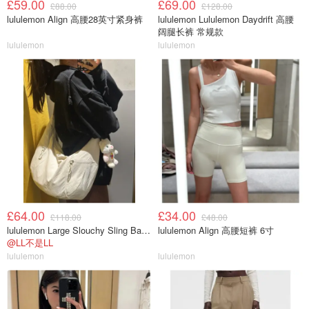
£59.00
£69.00
£88.00
£128.00
lululemon Align 高腰28英寸紧身裤
lululemon Lululemon Daydrift 高腰
阔腿长裤 常规款
lululemon
lululemon
£64.00
£34.00
£118.00
£48.00
lululemon Large Slouchy Sling Bag 13L
lululemon Align 高腰短裤 6寸
@LL不是LL
lululemon
lululemon