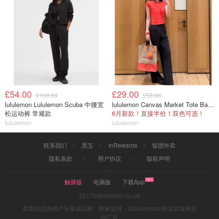
£54.00
£29.00
£108.00
£58.00
lululemon Lululemon Scuba 中腰宽
lululemon Canvas Market Tote Bag 19L
松运动裤 常规款
6月新款！直接半价！双色可选！
lululemon
lululemon
联系我们
黑五
InRewards
饭团外卖
隐私条款
用户协议
版权声明
触屏版
电脑版
下载App
2017©dealmoon.co.uk
页面信息由用户分享或品牌、商家提供，由Dealmoon核实后发布折
扣广告