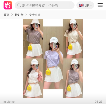
🇬🇧
Prada/Miu 4.8折！
UK
麦卢卡蜂蜜夏促！个位数！
啥？必胜客披萨5折！
首页
抢好货
女士服饰
lululemon
06-23