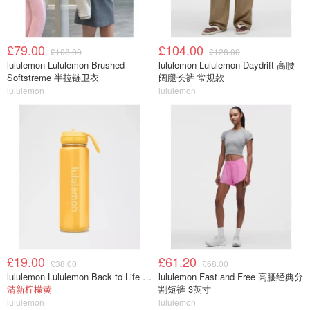
£79.00
£104.00
£108.00
£128.00
lululemon Lululemon Brushed
lululemon Lululemon Daydrift 高腰
Softstreme 半拉链卫衣
阔腿长裤 常规款
lululemon
lululemon
£19.00
£61.20
£38.00
£68.00
lululemon Lululemon Back to Life 运动水瓶 24oz 吸管盖
lululemon Fast and Free 高腰经典分
清新柠檬黄
割短裤 3英寸
lululemon
lululemon