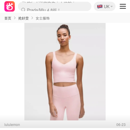
🇬🇧
Prada/Miu 4.8折！
UK
麦卢卡蜂蜜夏促！个位数！
啥？必胜客披萨5折！
首页
抢好货
女士服饰
lululemon
06-23