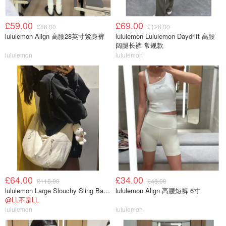
£59.00
£69.00
£88.00
£128.00
lululemon Align 高腰28英寸紧身裤
lululemon Lululemon Daydrift 高腰
阔腿长裤 常规款
lululemon
lululemon
£64.00
£34.00
£118.00
£48.00
lululemon Large Slouchy Sling Bag 13L
lululemon Align 高腰短裤 6寸
@LL不是LL
lululemon
lululemon