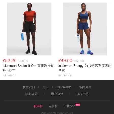
£52.20
£49.00
£58.00
£68.00
lululemon Shake It Out 高腰跑步短
lululemon Energy 前拉链高强度运动
裤 4英寸
内衣
lululemon
lululemon
联系我们
黑五
InRewards
饭团外卖
隐私条款
用户协议
版权声明
触屏版
电脑版
下载App
2017©dealmoon.co.uk