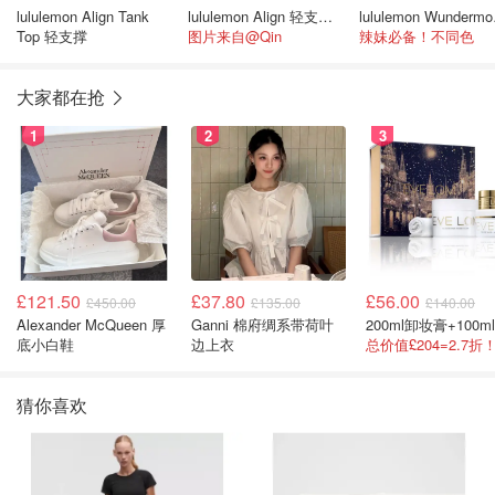
lululemon Align Tank
lululemon Align 轻支撑背心 A/B杯
lul
Top 轻支撑
图片来自@Qin
辣妹必备！不同色
大家都在抢
1
2
3
£121.50
£37.80
£56.00
£450.00
£135.00
£140.00
Alexander McQueen 厚
Ganni 棉府绸系带荷叶
底小白鞋
边上衣
猜你喜欢