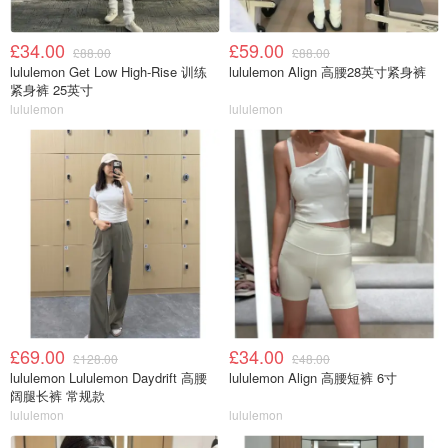
£34.00
£59.00
£88.00
£88.00
lululemon Get Low High-Rise 训练
lululemon Align 高腰28英寸紧身裤
紧身裤 25英寸
lululemon
lululemon
£69.00
£34.00
£128.00
£48.00
lululemon Lululemon Daydrift 高腰
lululemon Align 高腰短裤 6寸
阔腿长裤 常规款
lululemon
lululemon