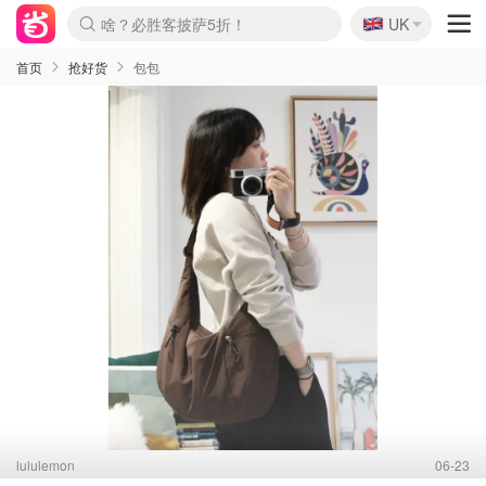
🇬🇧
啥？必胜客披萨5折！
UK
麦卢卡蜂蜜夏促！个位数！
Prada/Miu 4.8折！
首页
抢好货
包包
lululemon
06-23