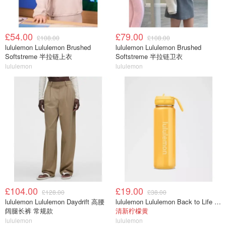
£54.00
£79.00
£108.00
£108.00
lululemon Lululemon Brushed
lululemon Lululemon Brushed
Softstreme 半拉链上衣
Softstreme 半拉链卫衣
lululemon
lululemon
£104.00
£19.00
£128.00
£38.00
lululemon Lululemon Daydrift 高腰
lululemon Lululemon Back to Life 运动水瓶 24oz 吸管盖
阔腿长裤 常规款
清新柠檬黄
lululemon
lululemon