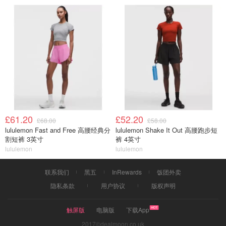
£61.20
£52.20
£68.00
£58.00
lululemon Fast and Free 高腰经典分
lululemon Shake It Out 高腰跑步短
割短裤 3英寸
裤 4英寸
lululemon
lululemon
联系我们
黑五
InRewards
饭团外卖
隐私条款
用户协议
版权声明
触屏版
电脑版
下载App
2017©dealmoon.co.uk