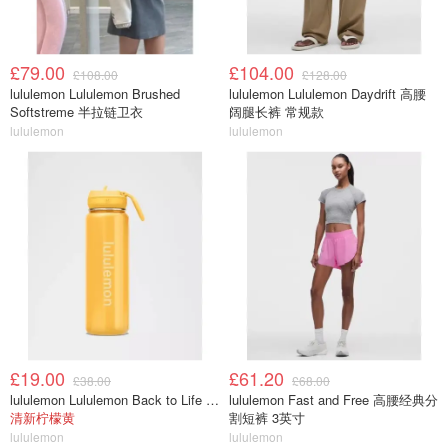
£79.00
£104.00
£108.00
£128.00
lululemon Lululemon Brushed
lululemon Lululemon Daydrift 高腰
Softstreme 半拉链卫衣
阔腿长裤 常规款
lululemon
lululemon
£19.00
£61.20
£38.00
£68.00
lululemon Lululemon Back to Life 运动水瓶 24oz 吸管盖
lululemon Fast and Free 高腰经典分
清新柠檬黄
割短裤 3英寸
lululemon
lululemon