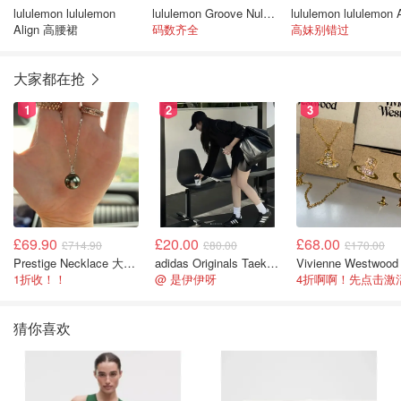
lululemon lululemon
lululemon Groove Nulu 高腰喇叭短裤
Align 高腰裙
码数齐全
高妹别错过
大家都在抢
1
2
3
£69.90
£20.00
£68.00
£714.90
£80.00
£170.00
Prestige Necklace 大溪地珍珠项链 10-11mm
adidas Originals Taekwondo 女款黑色运动鞋
1折收！！
@ 是伊伊呀
猜你喜欢