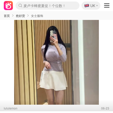
🇬🇧
Prada/Miu 4.8折！
UK
麦卢卡蜂蜜夏促！个位数！
啥？必胜客披萨5折！
首页
抢好货
女士服饰
lululemon
06-23