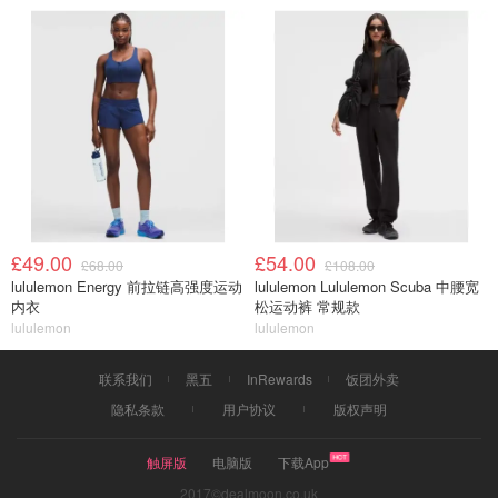
£49.00
£54.00
£68.00
£108.00
lululemon Energy 前拉链高强度运动
lululemon Lululemon Scuba 中腰宽
内衣
松运动裤 常规款
lululemon
lululemon
联系我们
黑五
InRewards
饭团外卖
隐私条款
用户协议
版权声明
触屏版
电脑版
下载App
2017©dealmoon.co.uk