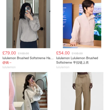
£79.00
£54.00
£108.00
£108.00
lululemon Brushed Softstreme Half Zip 半拉链上衣
lululemon Lululemon Brushed
@姚～
Softstreme 半拉链上衣
lululemon
lululemon