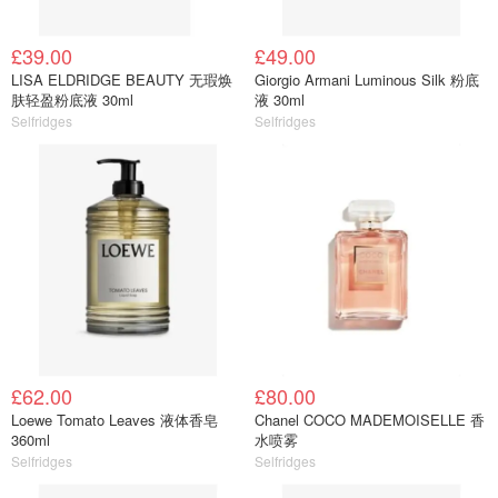
£39.00
£49.00
LISA ELDRIDGE BEAUTY 无瑕焕
Giorgio Armani Luminous Silk 粉底
肤轻盈粉底液 30ml
液 30ml
Selfridges
Selfridges
£62.00
£80.00
Loewe Tomato Leaves 液体香皂
Chanel COCO MADEMOISELLE 香
360ml
水喷雾
Selfridges
Selfridges