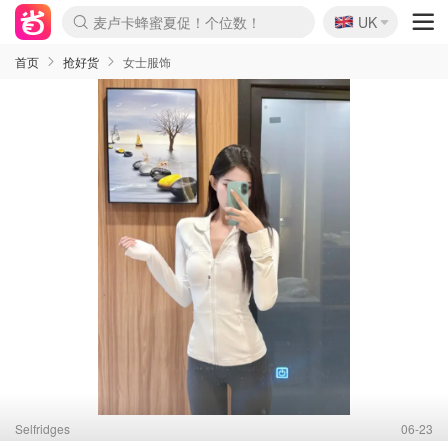
🇬🇧
Prada/Miu 4.8折！
UK
麦卢卡蜂蜜夏促！个位数！
啥？必胜客披萨5折！
首页
抢好货
女士服饰
Selfridges
06-23