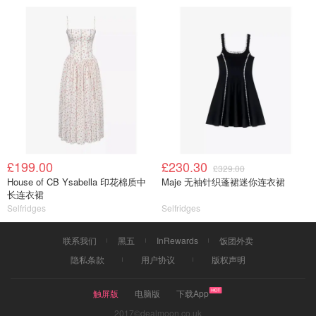
£199.00
£230.30
£329.00
House of CB Ysabella 印花棉质中
Maje 无袖针织蓬裙迷你连衣裙
长连衣裙
Selfridges
Selfridges
联系我们
黑五
InRewards
饭团外卖
隐私条款
用户协议
版权声明
触屏版
电脑版
下载App
2017©dealmoon.co.uk