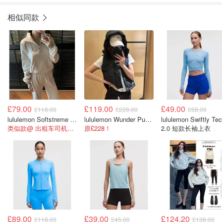
相似同款
£79.00
£119.00
£49.00
£118.00
£228.00
£68.00
lululemon Softstreme Half-Zip 长款上衣
lululemon Wunder Puff 600蓬松度短款羽绒背心
lululemon Swiftly Te
类似款@ 出租车司机王宝强
原£228！
2.0 短款长袖上衣
£89.00
£39.00
£124.20
£118.00
£45.00
£138.00