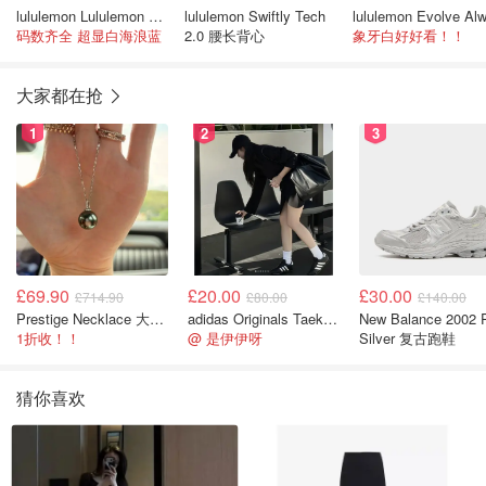
lululemon Lululemon Wunder Train 全拉链夹克
lululemon Swiftly Tech
码数齐全 超显白海浪蓝
2.0 腰长背心
象牙白好好看！！
大家都在抢
1
2
3
£69.90
£20.00
£30.00
£714.90
£80.00
£140.00
Prestige Necklace 大溪地珍珠项链 10-11mm
adidas Originals Taekwondo 女款黑色运动鞋
New Balance 2002 
1折收！！
@ 是伊伊呀
Silver 复古跑鞋
猜你喜欢