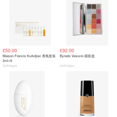
£50.00
£92.00
Maison Francis Kurkdjian 香氛套装
Byredo Vesuvio 眼影盘
2ml×8
Selfridges
Selfridges