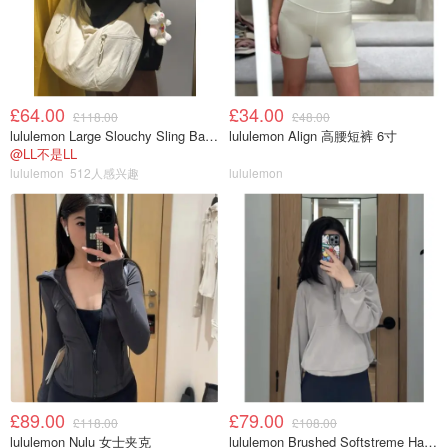
£64.00
£34.00
£118.00
£48.00
lululemon Large Slouchy Sling Bag 13L
lululemon Align 高腰短裤 6寸
@LL不是LL
lululemon
512人感兴趣
lululemon
£89.00
£79.00
£118.00
£108.00
lululemon Nulu 女士夹克
lululemon Brushed Softstreme Half Zip 半拉链上衣