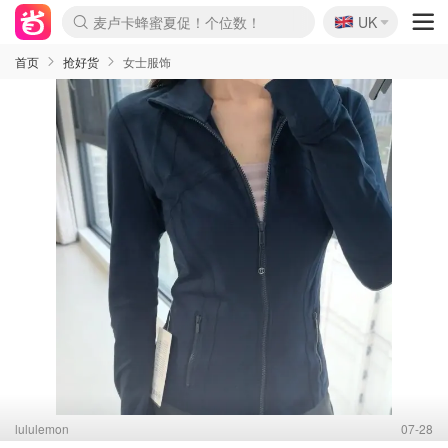
麦卢卡蜂蜜夏促！个位数！
🇬🇧
Prada/Miu 4.8折！
UK
啥？必胜客披萨5折！
首页
抢好货
女士服饰
lululemon
07-28