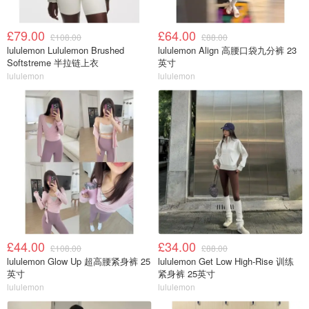
£79.00
£64.00
£108.00
£88.00
lululemon Lululemon Brushed
lululemon Align 高腰口袋九分裤 23
Softstreme 半拉链上衣
英寸
lululemon
lululemon
£44.00
£34.00
£108.00
£88.00
lululemon Glow Up 超高腰紧身裤 25
lululemon Get Low High-Rise 训练
英寸
紧身裤 25英寸
lululemon
lululemon