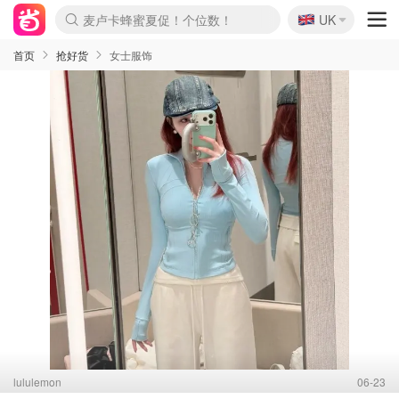
🇬🇧
Prada/Miu 4.8折！
UK
麦卢卡蜂蜜夏促！个位数！
啥？必胜客披萨5折！
首页
抢好货
女士服饰
lululemon
06-23