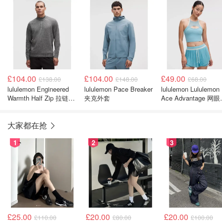
£104.00
£104.00
£49.00
£138.00
£148.00
£68.00
lululemon Engineered
lululemon Pace Breaker
lululemon Lululemon
Warmth Half Zip 拉链上
夹克外套
Ace Advantage 网
衣
接网球背心
大家都在抢
1
2
3
£25.00
£20.00
£20.00
£110.00
£80.00
£100.00