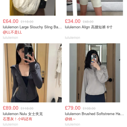
£64.00
£34.00
£118.00
£48.00
lululemon Large Slouchy Sling Bag 13L
lululemon Align 高腰短裤 6寸
@LL不是LL
lululemon
lululemon
£89.00
£79.00
£118.00
£108.00
lululemon Nulu 女士夹克
lululemon Brushed Softstreme Half Zip 半拉链上衣
石墨灰！小码还有
@姚～
lululemon
lululemon