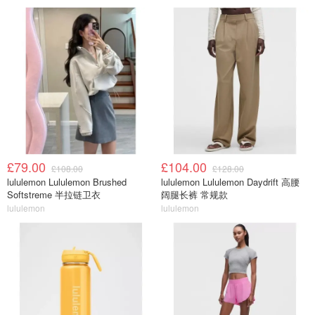
£79.00
£104.00
£108.00
£128.00
lululemon Lululemon Brushed
lululemon Lululemon Daydrift 高腰
Softstreme 半拉链卫衣
阔腿长裤 常规款
lululemon
lululemon