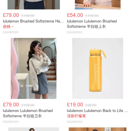
£79.00
£54.00
£108.00
£108.00
lululemon Brushed Softstreme Half Zip 半拉链上衣
lululemon Lululemon Brushed
@姚～
Softstreme 半拉链上衣
lululemon
lululemon
£79.00
£19.00
£108.00
£38.00
lululemon Lululemon Brushed
lululemon Lululemon Back to Life 运动水瓶 24oz 吸管盖
Softstreme 半拉链卫衣
清新柠檬黄
lululemon
lululemon