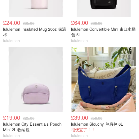
£24.00
£64.00
£35.00
£88.00
lululemon Insulated Mug 20oz 保温
lululemon Convertible Mini 束口水桶
杯
包 5L
lululemon
lululemon
£19.00
£39.00
£25.00
£58.00
lululemon City Essentials Pouch
lululemon Slouchy 单肩包 6L
Mini 2L 收纳包
很便宜了！！
lululemon
lululemon