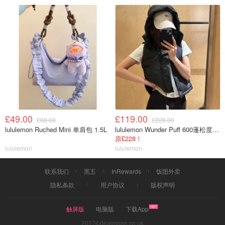
£49.00
£119.00
£68.00
£228.00
lululemon Ruched Mini 单肩包 1.5L
lululemon Wunder Puff 600蓬松度短款羽绒背心
原£228！
lululemon
lululemon
联系我们
黑五
InRewards
饭团外卖
隐私条款
用户协议
版权声明
触屏版
电脑版
下载App
2017©dealmoon.co.uk