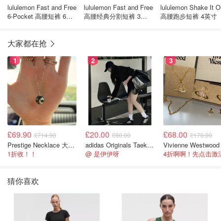
lululemon Fast and Free
lululemon Fast and Free
lululemon Shake It O
6-Pocket 高腰短裤 6英
高腰经典分割短裤 3英
高腰跑步短裤 4英寸
寸 新款
寸
大家都在抢
1
2
3
£69.90
£20.00
£68.00
£714.90
£80.00
£170.00
Prestige Necklace 大溪地珍珠项链 10-11mm
adidas Originals Taekwondo 女款黑色运动鞋
1折收！！
@ 是伊伊呀
猜你喜欢