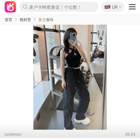
🇬🇧
Prada/Miu 4.8折！
UK
麦卢卡蜂蜜夏促！个位数！
啥？必胜客披萨5折！
首页
抢好货
女士服饰
lululemon
06-23