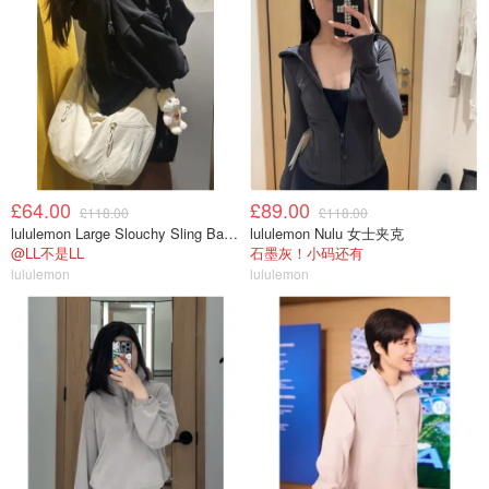
£64.00
£89.00
£118.00
£118.00
lululemon Large Slouchy Sling Bag 13L
lululemon Nulu 女士夹克
@LL不是LL
石墨灰！小码还有
lululemon
lululemon