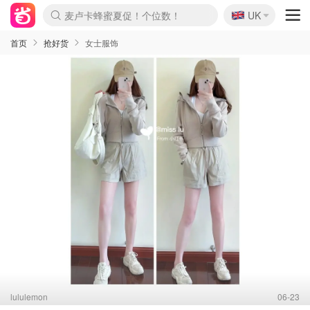
🇬🇧
Prada/Miu 4.8折！
UK
麦卢卡蜂蜜夏促！个位数！
啥？必胜客披萨5折！
首页
抢好货
女士服饰
lululemon
06-23