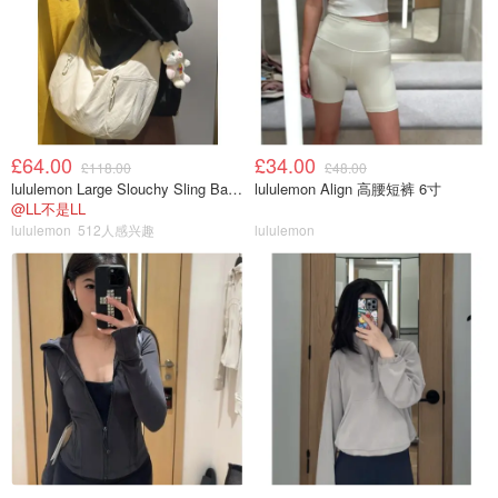
£64.00
£34.00
£118.00
£48.00
lululemon Large Slouchy Sling Bag 13L
lululemon Align 高腰短裤 6寸
@LL不是LL
lululemon
512人感兴趣
lululemon