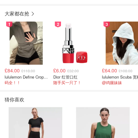
口袋款
大家都在抢
1
2
3
£84.00
£6.00
£64.00
£118.00
£32.00
£108.00
lululemon Define Cropped Jacket Nulu 短款夹克
Dior 红管口红
码全！！
随手买一只了！
@鸡腿妹妹
猜你喜欢