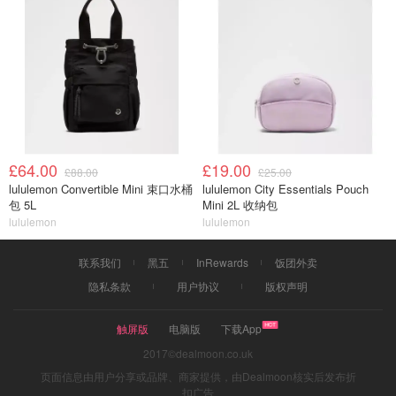
£64.00
£19.00
£88.00
£25.00
lululemon Convertible Mini 束口水桶
lululemon City Essentials Pouch
包 5L
Mini 2L 收纳包
lululemon
lululemon
联系我们
黑五
InRewards
饭团外卖
隐私条款
用户协议
版权声明
触屏版
电脑版
下载App
2017©dealmoon.co.uk
页面信息由用户分享或品牌、商家提供，由Dealmoon核实后发布折
扣广告