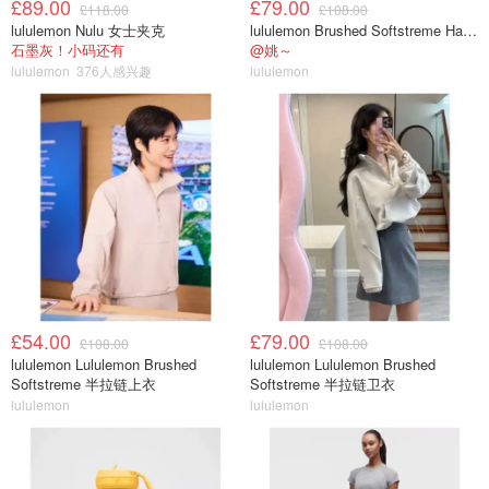
£89.00
£79.00
£118.00
£108.00
lululemon Nulu 女士夹克
lululemon Brushed Softstreme Half Zip 半拉链上衣
石墨灰！小码还有
@姚～
lululemon
376人感兴趣
lululemon
£54.00
£79.00
£108.00
£108.00
lululemon Lululemon Brushed
lululemon Lululemon Brushed
Softstreme 半拉链上衣
Softstreme 半拉链卫衣
lululemon
lululemon