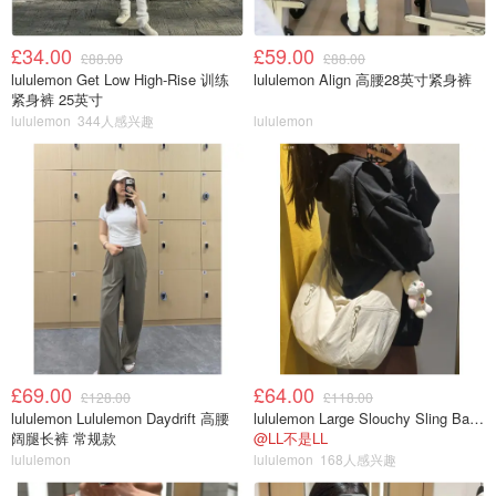
£34.00
£59.00
£88.00
£88.00
lululemon Get Low High-Rise 训练
lululemon Align 高腰28英寸紧身裤
紧身裤 25英寸
lululemon
344人感兴趣
lululemon
£69.00
£64.00
£128.00
£118.00
lululemon Lululemon Daydrift 高腰
lululemon Large Slouchy Sling Bag 13L
阔腿长裤 常规款
@LL不是LL
lululemon
lululemon
168人感兴趣