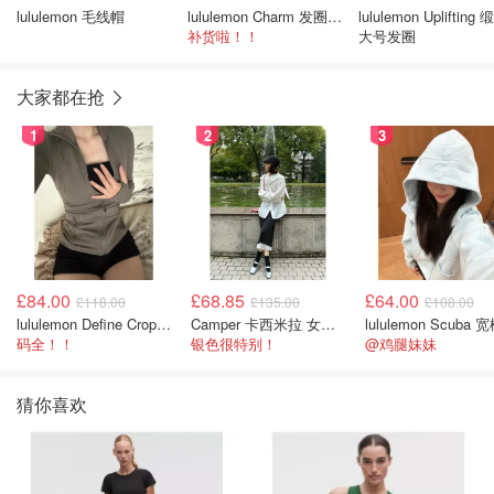
lululemon 毛线帽
lululemon Charm 发圈 3件装
lululemon Uplifting
补货啦！！
大号发圈
大家都在抢
1
2
3
£84.00
£68.85
£64.00
£118.00
£135.00
£108.00
lululemon Define Cropped Jacket Nulu 短款夹克
Camper 卡西米拉 女士鞋子
码全！！
银色很特别！
@鸡腿妹妹
猜你喜欢