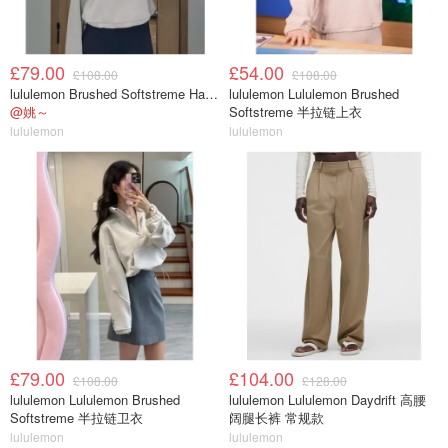
£79.00
£54.00
£108.00
£108.00
lululemon Brushed Softstreme Half Zip 半拉链上衣
lululemon Lululemon Brushed
@姚～
Softstreme 半拉链上衣
lululemon
lululemon
£79.00
£104.00
£108.00
£128.00
lululemon Lululemon Brushed
lululemon Lululemon Daydrift 高腰
Softstreme 半拉链卫衣
阔腿长裤 常规款
lululemon
lululemon