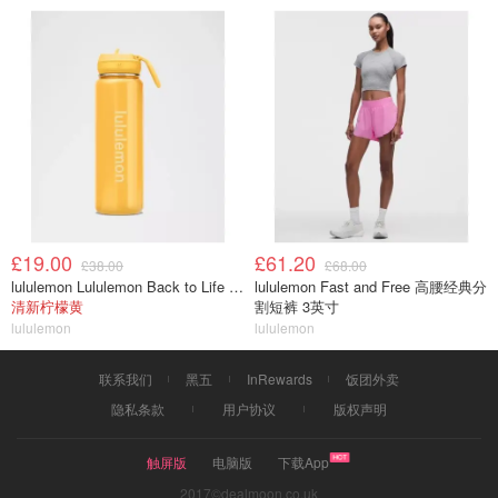
£19.00
£61.20
£38.00
£68.00
lululemon Lululemon Back to Life 运动水瓶 24oz 吸管盖
lululemon Fast and Free 高腰经典分
清新柠檬黄
割短裤 3英寸
lululemon
lululemon
联系我们
黑五
InRewards
饭团外卖
隐私条款
用户协议
版权声明
触屏版
电脑版
下载App
2017©dealmoon.co.uk