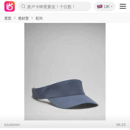
🇬🇧
Prada/Miu 4.8折！
UK
麦卢卡蜂蜜夏促！个位数！
啥？必胜客披萨5折！
首页
抢好货
配饰
lululemon
06-23