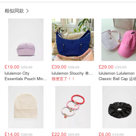
相似同款
£19.00
£39.00
£29.00
£25.00
£58.00
£35.00
lululemon City
lululemon Slouchy 单肩包 6L
lululemon Lululemon
Essentials Pouch Mini
很便宜了！！
Classic Ball Cap 
2L 收纳包
£14.00
£22.50
£6.00
£38.00
£25.00
£10.00