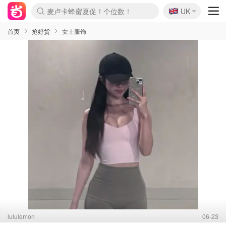
🇬🇧
Prada/Miu 4.8折！
UK
麦卢卡蜂蜜夏促！个位数！
啥？必胜客披萨5折！
首页
抢好货
女士服饰
lululemon
06-23