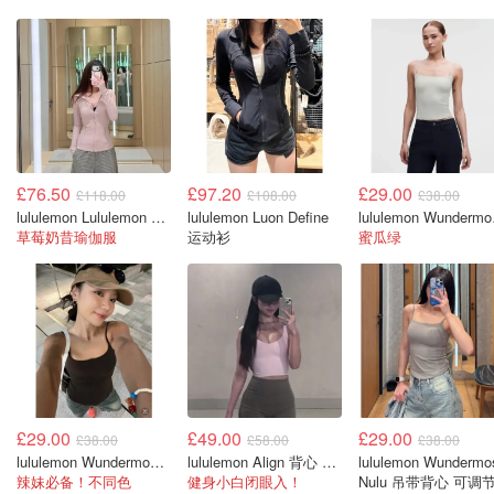
£76.50
£97.20
£29.00
£118.00
£108.00
£38.00
lululemon Lululemon 女款定义夹克
lululemon Luon Define
lulule
草莓奶昔瑜伽服
运动衫
蜜瓜绿
£29.00
£49.00
£29.00
£38.00
£58.00
£38.00
lululemon Wundermost 吊带上衣
lululemon Align 背心 轻支撑 A/B杯
lululemon Wundermo
辣妹必备！不同色
健身小白闭眼入！
Nulu 吊带背心 可调