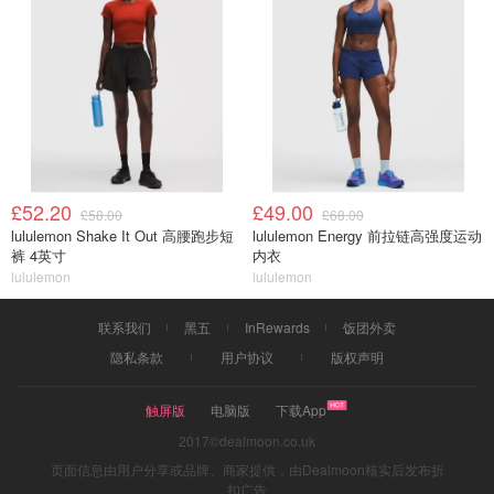
£52.20
£49.00
£58.00
£68.00
lululemon Shake It Out 高腰跑步短
lululemon Energy 前拉链高强度运动
裤 4英寸
内衣
lululemon
lululemon
联系我们
黑五
InRewards
饭团外卖
隐私条款
用户协议
版权声明
触屏版
电脑版
下载App
2017©dealmoon.co.uk
页面信息由用户分享或品牌、商家提供，由Dealmoon核实后发布折
扣广告