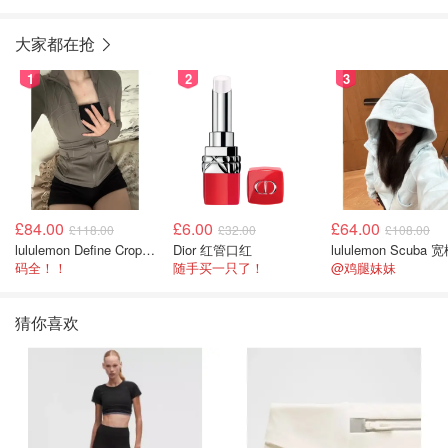
大家都在抢
1
2
3
£84.00
£6.00
£64.00
£118.00
£32.00
£108.00
lululemon Define Cropped Jacket Nulu 短款夹克
Dior 红管口红
码全！！
随手买一只了！
@鸡腿妹妹
猜你喜欢