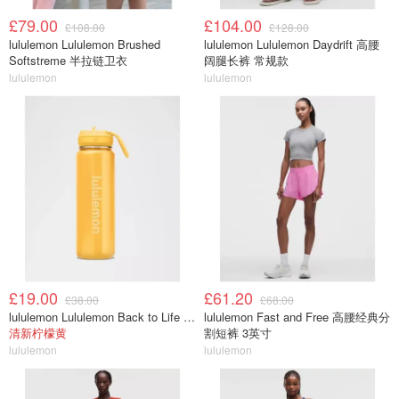
£79.00
£104.00
£108.00
£128.00
lululemon Lululemon Brushed
lululemon Lululemon Daydrift 高腰
Softstreme 半拉链卫衣
阔腿长裤 常规款
lululemon
lululemon
£19.00
£61.20
£38.00
£68.00
lululemon Lululemon Back to Life 运动水瓶 24oz 吸管盖
lululemon Fast and Free 高腰经典分
清新柠檬黄
割短裤 3英寸
lululemon
lululemon