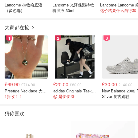
Lancome 持妆粉底液
Lancome 光泽保湿持妆
（多色选）
粉底液 30ml
这价格要什么自行车
大家都在抢
1
2
3
£69.90
£20.00
£30.00
£714.90
£80.00
£140.00
Prestige Necklace 大溪地珍珠项链 10-11mm
adidas Originals Taekwondo 女款黑色运动鞋
New Balance 2002 
1折收！！
@ 是伊伊呀
Silver 复古跑鞋
猜你喜欢