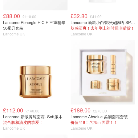
£88.00
£32.80
£110.00
£41.00
Lancome Renergie H.C.F 三重精华
Lancome 新款小白管极光防晒 SPF50+ 40ml
50毫升套装
肤感清爽！去年刚上的时候老断货！
Lancôme UK
Lancôme UK
£112.00
£189.00
£140.00
£270.00
Lancome 新版菁纯面霜- Soft版本60ml
Lancome Absolue 柔润面霜套装
混合肌和油皮的挚爱！
价值416！含75ml面霜！！
Lancôme UK
Lancôme UK