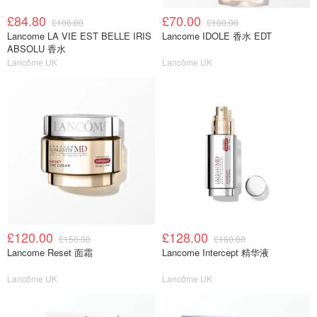
£84.80
£70.00
£106.00
£100.00
Lancome LA VIE EST BELLE IRIS
Lancome IDOLE 香水 EDT
ABSOLU 香水
Lancôme UK
Lancôme UK
£120.00
£128.00
£150.00
£160.00
Lancome Reset 面霜
Lancome Intercept 精华液
Lancôme UK
Lancôme UK