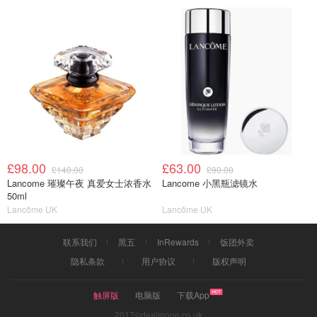
£98.00
£63.00
£140.00
£90.00
Lancome 璀璨午夜 真爱女士浓香水
Lancome 小黑瓶滤镜水
50ml
Lancôme UK
Lancôme UK
联系我们
黑五
InRewards
饭团外卖
隐私条款
用户协议
版权声明
触屏版
电脑版
下载App
2017©dealmoon.co.uk