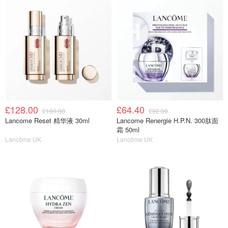
£128.00
£64.40
£160.00
£92.00
Lancome Reset 精华液 30ml
Lancome Renergie H.P.N. 300肽面
霜 50ml
Lancôme UK
Lancôme UK