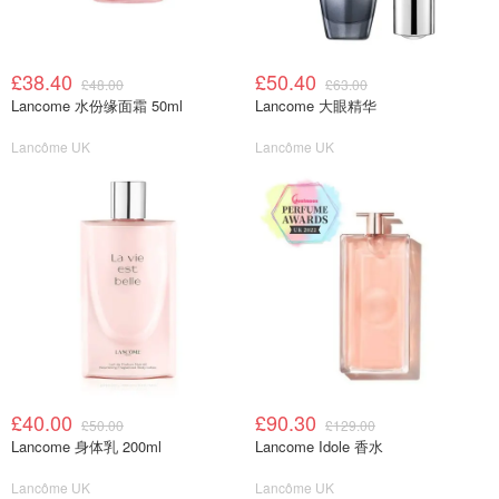
£38.40
£50.40
£48.00
£63.00
Lancome 水份缘面霜 50ml
Lancome 大眼精华
Lancôme UK
Lancôme UK
£40.00
£90.30
£50.00
£129.00
Lancome 身体乳 200ml
Lancome Idole 香水
Lancôme UK
Lancôme UK