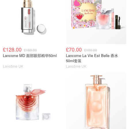
£128.00
£70.00
£160.00
£100.00
Lancome MD 面部眼部精华50ml
Lancome La Vie Est Belle 香水
50ml套装
Lancôme UK
Lancôme UK