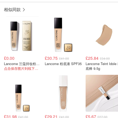
相似同款
£0.00
£30.75
£25.84
£41.00
£34.00
Lancome 兰蔻持妆粉底液小样
Lancome 粉底液 SPF35
Lancome Teint Idole
点击保存图片到线下门店免费领！
底棒 9.5g
£31.98
£29.21
£5.67
£41.00
£41.00
£27.00