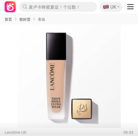
🇬🇧
Prada/Miu 4.8折！
UK
麦卢卡蜂蜜夏促！个位数！
啥？必胜客披萨5折！
首页
抢好货
美妆
Lancôme UK
06-23