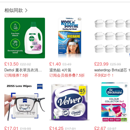
相似同款
£13.50
£1.40
£23.99
£22.02
£3.49
£25.99
Dettol 薰衣草洗衣消毒剂 4X1.5L
退热贴 4片装
订阅领券7.5折
订阅会员领券叠7.5折
不到£2/个！
£17.01
£14.25
£2.67
£19.99
£17.81
£2.97