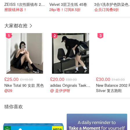
ZEISS 1次性眼镜布 200片
Velvet 3层卫生纸 45卷
3合1洗衣
擦眼镜神器！
28p/卷！订阅8.5折
会员订阅叠9折
大家都在抢
1
2
3
£25.00
£20.00
£30.00
£110.00
£80.00
£140.00
Nike Total 90 女款 黑色
adidas Originals Taekwondo 女款黑色运动鞋
New Balance 2002 
@29
@ 是伊伊呀
Silver 复古跑鞋
猜你喜欢