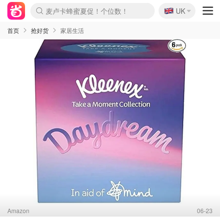
🇬🇧
麦卢卡蜂蜜夏促！个位数！
UK
Prada/Miu 4.8折！
啥？必胜客披萨5折！
首页
抢好货
家居生活
Amazon
06-23