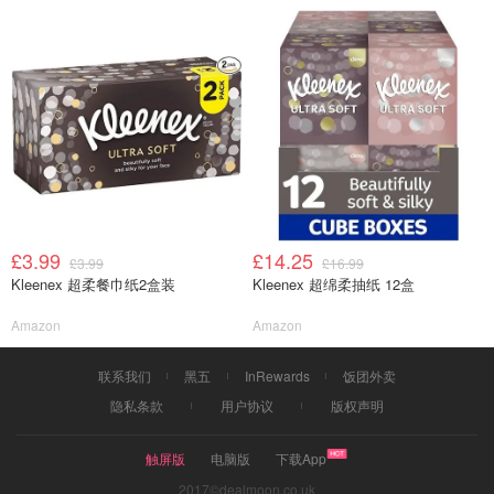
£3.99
£14.25
£3.99
£16.99
Kleenex 超柔餐巾纸2盒装
Kleenex 超绵柔抽纸 12盒
Amazon
Amazon
联系我们
黑五
InRewards
饭团外卖
隐私条款
用户协议
版权声明
触屏版
电脑版
下载App
2017©dealmoon.co.uk