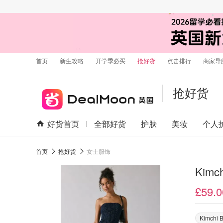
首页
新生攻略
开学季必买
抢好货
点击排行
商家导
抢好货
好货首页
全部好货
护肤
美妆
个人
首页
抢好货
女士服饰
Kimc
£59.0
Kimchi 