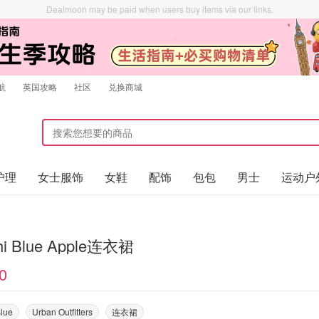
Dealmoon may be paid when users buy items via our links.
航
英国攻略
社区
兑换商城
护理
女士服饰
女鞋
配饰
包包
男士
运动户
hi Blue Apple连衣裙
0
Blue
Urban Outfitters
连衣裙