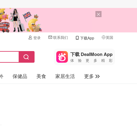
联系我们
英国
登录
下载App
🇺🇸
美国
下载 DealMoon App
体验更多精彩
🇨🇳
中国
外
保健品
美食
家居生活
更多
🇨🇦
加拿大
🇬🇧
家电数码
英国
母婴儿童
🇩🇪
德国
礼品卡
🇫🇷
法国
旅游
🇮🇹
意大利