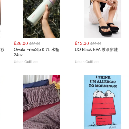
£26.00
£13.30
£32.00
£39.00
衬衫
Owala FreeSip 0.7L 水瓶
UO Black EVA 坡跟凉鞋
24oz
Urban Outfitters
Urban Outfitters