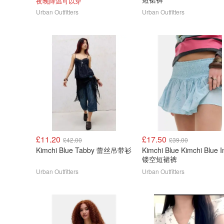
夜晚降温可以穿
Urban Outfitters
Urban Outfitters
£11.20
£17.50
£42.00
£39.00
Kimchi Blue Tabby 蕾丝吊带衫
Kimchi Blue Kimchi Blue 
镂空短裙裤
Urban Outfitters
Urban Outfitters