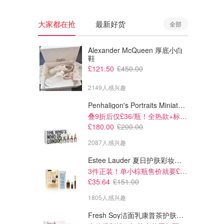
大家都在抢
最新好货
全部
Alexander McQueen 厚底小白
鞋
£121.50
£450.00
2149人感兴趣
Penhaligon's Portraits Miniature Collection 香氛套装 5瓶装
叠9折后仅£36/瓶！全热款+标志性兽首头
£180.00
£200.00
2087人感兴趣
Estee Lauder 夏日护肤彩妆礼盒
£9.00
£20.00
£49.00
£49.00
3件正装！单小棕瓶售价就要£65！
Urban Outfitters UO Petit
Kimchi Blue Kimchi Blue 连体
£35.64
£151.00
Fours 连衣裙
短裤褶皱设计
1805人感兴趣
Urban Outfitters
Urban Outfitters
Fresh Soy洁面乳康普茶护肤套装 100ml