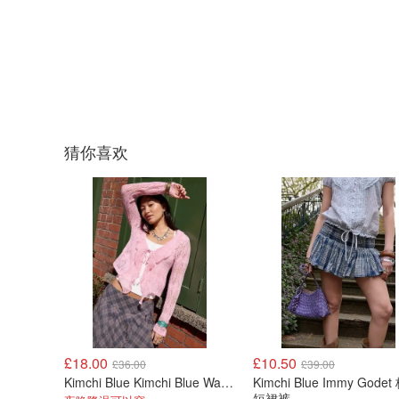
猜你喜欢
£18.00
£10.50
£36.00
£39.00
Kimchi Blue Kimchi Blue Waterfall 女士开衫
Kimchi Blue Immy Gode
短裙裤