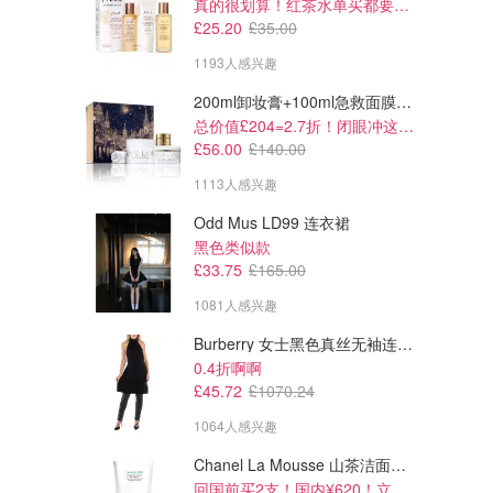
真的很划算！红茶水单买都要£35！
£25.20
£35.00
1193人感兴趣
200ml卸妆膏+100ml急救面膜+面霜+洁颜布
总价值£204=2.7折！闭眼冲这套！
£56.00
£140.00
1113人感兴趣
Odd Mus LD99 连衣裙
黑色类似款
£33.75
£165.00
1081人感兴趣
Burberry 女士黑色真丝无袖连衣裙
0.4折啊啊
£45.72
£1070.24
1064人感兴趣
Chanel La Mousse 山茶洁面乳 150ml
回国前买2支！国内¥620！立省近一半！