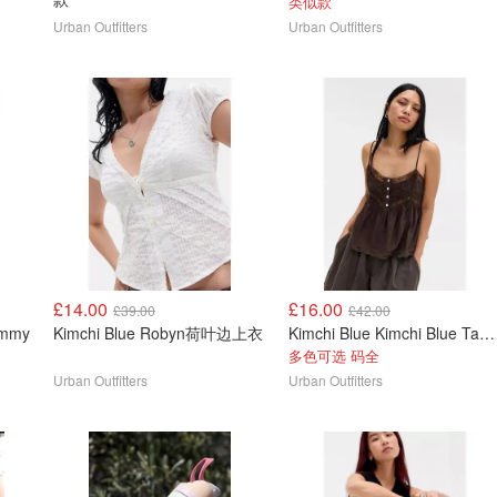
类似款
Urban Outfitters
Urban Outfitters
£14.00
£16.00
£39.00
£42.00
Immy
Kimchi Blue Robyn荷叶边上衣
Kimchi Blue Kimchi Blue Tabby 蕾丝吊带上衣
多色可选 码全
Urban Outfitters
Urban Outfitters