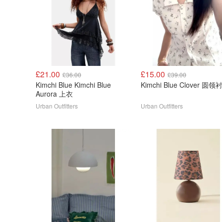
£21.00
£15.00
£36.00
£39.00
Kimchi Blue Kimchi Blue
Kimchi Blue Clover 圆领
Aurora 上衣
Urban Outfitters
Urban Outfitters