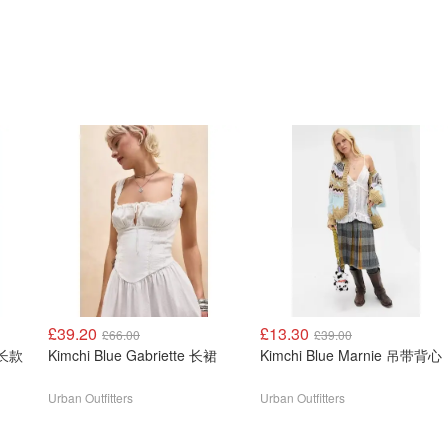
£39.20
£13.30
£66.00
£39.00
中长款
Kimchi Blue Gabriette 长裙
Kimchi Blue Marnie 吊带背心
Urban Outfitters
Urban Outfitters