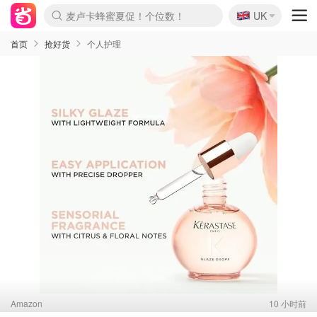
🇬🇧
Prada/Miu 4.8折！
UK
麦卢卡蜂蜜夏促！个位数！
啥？必胜客披萨5折！
首页
抢好货
个人护理
Amazon
10 小时前