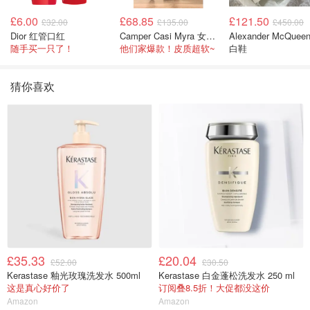
£6.00
£68.85
£121.50
£32.00
£135.00
£450.00
Dior 红管口红
Camper Casi Myra 女士乐福鞋
Alexander McQuee
随手买一只了！
他们家爆款！皮质超软~
白鞋
猜你喜欢
£35.33
£20.04
£52.00
£30.50
Kerastase 釉光玫瑰洗发水 500ml
Kerastase 白金蓬松洗发水 250 ml
这是真心好价了
订阅叠8.5折！大促都没这价
Amazon
Amazon