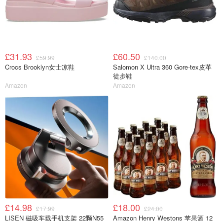
£31.93
£60.50
£59.99
£140.00
Crocs Brooklyn女士凉鞋
Salomon X Ultra 360 Gore-tex皮革
徒步鞋
Amazon
Amazon
£14.98
£18.00
£17.99
£24.00
LISEN 磁吸车载手机支架 22颗N55
Amazon Henry Westons 苹果酒 12