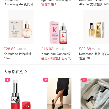
Chronologiste 夜间修护
雷霆价格！
Absolu 柔顺发膜 240
发精华 90ml
£28.80
£16.92
£20.88
£40.00
£23.50
£29.00
Kerastase 玫瑰精油
Kerastase Genesis防脱发精华 30ml
Kerastase 新版山茶
45ml
生姜不能防脱 但元气姜可以！
发油 30ml
大家都在抢
1
2
3