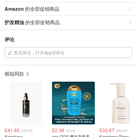
Amazon
的全部促销商品
护发精油
的全部促销商品
评论
暂无评论，打开App写评论
相似同款
£41.85
£2.38
£32.67
£55.80
£3.29
£44.00
Kerastase
ogx OGX 摩洛哥坚果油修护洗发水 88.7ml
Kerastase Gloss