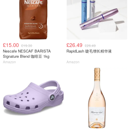
£15.00
£26.49
£19.30
£26.49
Nescafe NESCAF BARISTA
RapidLash 睫毛增长精华液
Signature Blend 咖啡豆 1kg
Amazon
Amazon