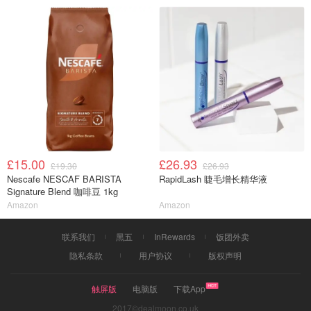
£15.00
£26.93
£19.30
£26.93
Nescafe NESCAF BARISTA
RapidLash 睫毛增长精华液
Signature Blend 咖啡豆 1kg
Amazon
Amazon
联系我们
黑五
InRewards
饭团外卖
隐私条款
用户协议
版权声明
触屏版
电脑版
下载App
2017©dealmoon.co.uk