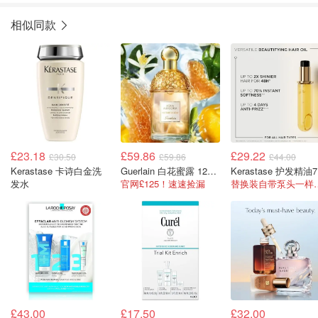
相似同款
£23.18
£59.86
£29.22
£30.50
£59.86
£44.00
Kerastase 卡诗白金洗
Guerlain 白花蜜露 125ML
K
发水
官网£125！速速捡漏
替换装自带
£43.00
£17.50
£32.00