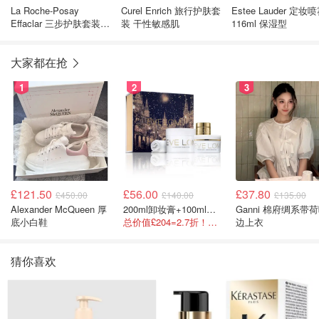
La Roche-Posay
Curel Enrich 旅行护肤套
Estee Lauder 定妆
Effaclar 三步护肤套装
装 干性敏感肌
116ml 保湿型
油性肌肤
大家都在抢
1
2
3
£121.50
£56.00
£37.80
£450.00
£140.00
£135.00
Alexander McQueen 厚
200ml卸妆膏+100ml急救面膜+面霜+洁颜布
Ganni 棉府绸系带荷叶
底小白鞋
总价值£204=2.7折！闭眼冲这套！
边上衣
猜你喜欢