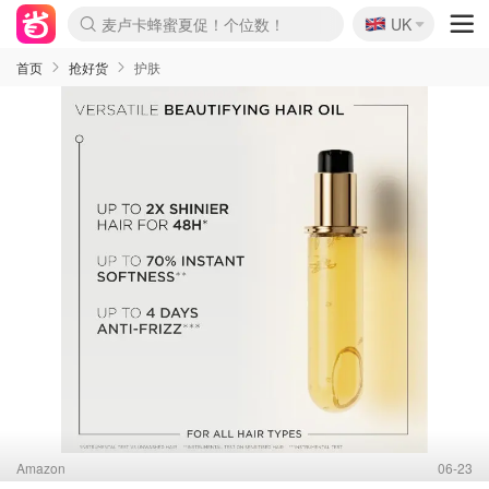
🇬🇧
Prada/Miu 4.8折！
UK
麦卢卡蜂蜜夏促！个位数！
啥？必胜客披萨5折！
首页
抢好货
护肤
Amazon
06-23