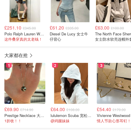
£251.10
£61.20
£63.00
£345.00
£335.00
£100.00
Polo Ralph Lauren Woven Wind B 女士风衣外套
Diesel De Lucy 女士牛
The North Face Sher
这件叠穿真的太老钱！
仔背心
女士防水软壳连帽外
大家都在抢
1
2
3
£69.90
£64.00
£54.40
£714.90
£108.00
£170.00
Prestige Necklace 大溪地珍珠项链 10-11mm
lululemon Scuba 宽松半拉链卫衣
1折收！！
@鸡腿妹妹
情人节款心形耳钉！