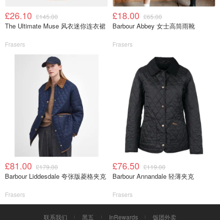
£26.10
£18.00
£145.00
£65.00
The Ultimate Muse 风衣迷你连衣裙
Barbour Abbey 女士高筒雨靴
Frasers
Frasers
£81.00
£76.50
£179.00
£119.00
Barbour Liddesdale 夸张版菱格夹克
Barbour Annandale 轻薄夹克
Frasers
Frasers
联系我们
黑五
InRewards
饭团外卖