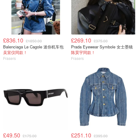
£836.10
£269.10
£1850.00
£375.00
Balenciaga Le Cagole 迷你机车包
Prada Eyewear Symbole 女士墨镜
吴宣仪同款！
陈昊宇同款！
Frasers
Frasers
£49.50
£251.10
£175.00
£395.00