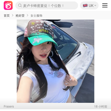
🇬🇧
UK
Prada/Miu 4.8折！
啥？必胜客披萨5折！
首页
抢好货
女士服饰
Frasers
18 小时前