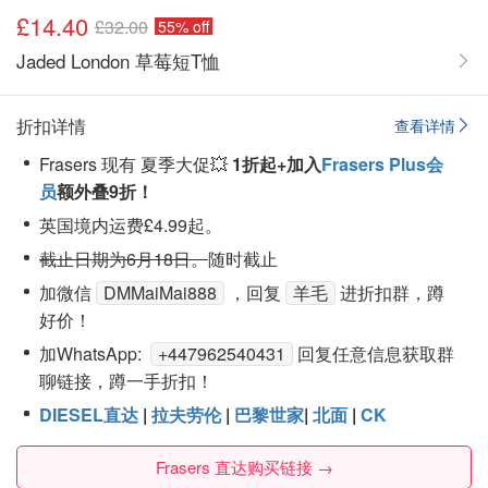
£14.40
£32.00
55% off
Jaded London 草莓短T恤
折扣详情
查看详情
Frasers 现有 夏季大促💥
1折起+加入
Frasers Plus会
员
额外叠9折！
英国境内运费£4.99起。
截止日期为6月18日。
随时截止
加微信
DMMaiMai888
，回复
羊毛
进折扣群，蹲
好价！
加WhatsApp:
+447962540431
回复任意信息获取群
聊链接，蹲一手折扣！
DIESEL直达
|
拉夫劳伦
|
巴黎世家
|
北面
|
CK
Frasers 直达购买链接 →