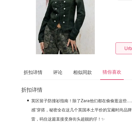
Urb
猜你喜欢
折扣详情
评论
相似同款
折扣详情
英区留子防撞衫指南！除了Zara他们都在偷偷逛这些…
感”穿搭，秘密全在这几个英国本土平价的宝藏时尚品
雷，码住这篇直接变身街头超靓的仔！✨