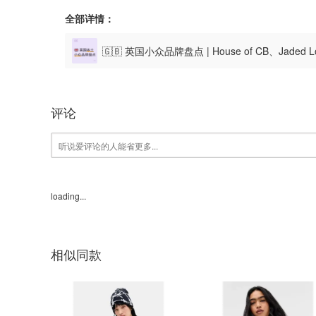
全部详情：
🇬🇧 英国小众品牌盘点 | House of CB、Jaded L
牌都在这！
评论
loading...
相似同款