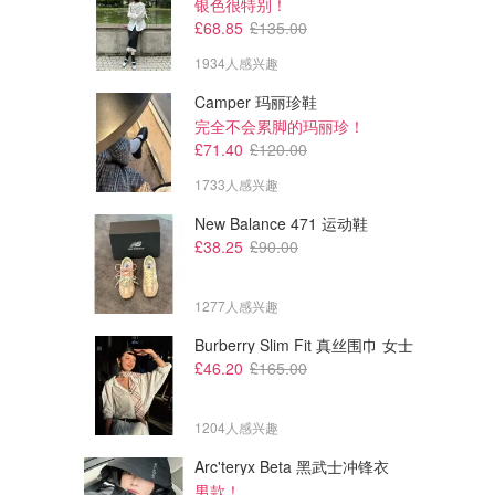
银色很特别！
£68.85
£135.00
1934人感兴趣
Camper 玛丽珍鞋
完全不会累脚的玛丽珍！
£71.40
£120.00
£58.00
£50.00
1733人感兴趣
Kiss The Sky Marigold 连衣裙
Kiss The Sky Amber中长裙
New Balance 471 运动鞋
£38.25
£90.00
Urban Outfitters
Urban Outfitters
1277人感兴趣
Burberry Slim Fit 真丝围巾 女士
£46.20
£165.00
1204人感兴趣
Arc'teryx Beta 黑武士冲锋衣
男款！