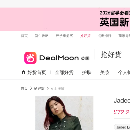
首页
新生攻略
开学季必买
抢好货
点击排行
商家导
抢好货
好货首页
全部好货
护肤
美妆
个人
首页
抢好货
女士服饰
Jade
£72.2
Jaded L