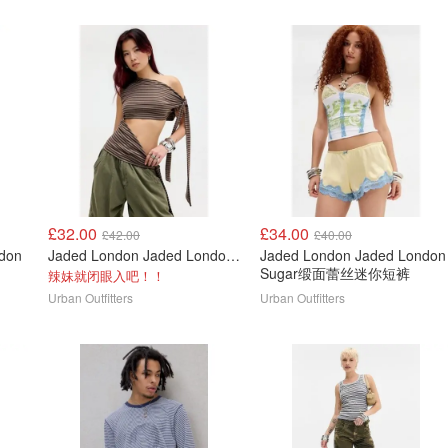
£32.00
£34.00
£42.00
£40.00
don
Jaded London Jaded London Mena 拼接上衣
Jaded London Jaded London
Sugar缎面蕾丝迷你短裤
辣妹就闭眼入吧！！
Urban Outfitters
Urban Outfitters