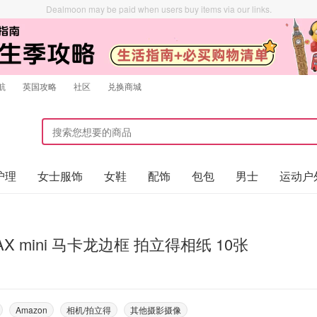
Dealmoon may be paid when users buy items via our links.
航
英国攻略
社区
兑换商城
护理
女士服饰
女鞋
配饰
包包
男士
运动户
INSTAX mini 马卡龙边框 拍立得相纸 10张
Amazon
相机/拍立得
其他摄影摄像