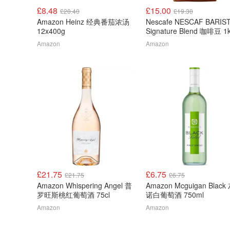
£8.48
£15.00
£20.40
£19.30
Amazon Heinz 经典番茄浓汤
Nescafe NESCAF BARIS
12x400g
Signature Blend 咖啡豆 1
Amazon
Amazon
£21.75
£6.75
£21.75
£6.75
Amazon Whispering Angel 普
Amazon Mcguigan Blac
罗旺斯桃红葡萄酒 75cl
诺白葡萄酒 750ml
Amazon
Amazon