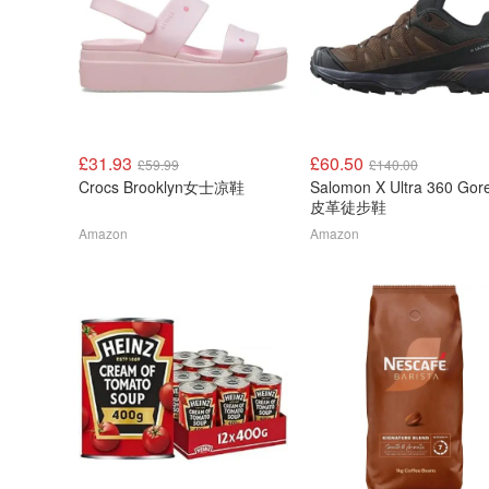
£31.93
£60.50
£59.99
£140.00
Crocs Brooklyn女士凉鞋
Salomon X Ultra 360 Gore-tex
皮革徒步鞋
Amazon
Amazon