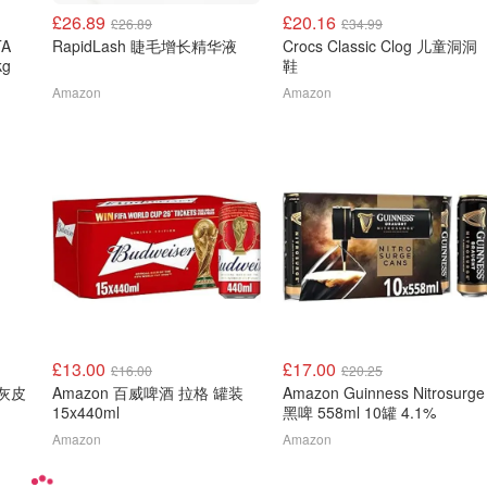
£26.89
£20.16
£26.89
£34.99
TA
RapidLash 睫毛增长精华液
Crocs Classic Clog 儿童洞洞
kg
鞋
Amazon
Amazon
£13.00
£17.00
£16.00
£20.25
k 灰皮
Amazon 百威啤酒 拉格 罐装
Amazon Guinness Nitrosurge
15x440ml
黑啤 558ml 10罐 4.1%
Amazon
Amazon