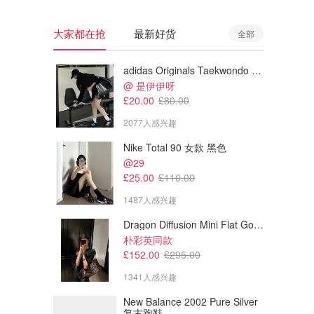
大家都在抢
最新好货
全部
adidas Originals Taekwondo 女款黑色运动鞋
@ 是伊伊呀
£20.00
£80.00
2077人感兴趣
Nike Total 90 女款 黑色
@29
£25.00
£110.00
1487人感兴趣
Dragon Diffusion Mini Flat Gora 深棕色手提包
£7.49
£7.49
£9.99
£9.99
朴彩英同款
INSTAX mini 拍立得相纸 马卡龙边框 10张
INSTAX mini 马卡龙边框 拍立得相纸 10张
£152.00
£295.00
订阅领券7.5折
订阅领券7.5折
1341人感兴趣
Amazon
Amazon
New Balance 2002 Pure Silver
复古跑鞋