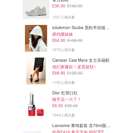
£30.00
£140.00
1327人感兴趣
lululemon Scuba 宽松半拉链卫衣
@鸡腿妹妹
£64.00
£108.00
1279人感兴趣
Camper Casi Myra 女士乐福鞋
他们家爆款！皮质超软~
£68.85
£135.00
1155人感兴趣
Dior 红管口红
随手买一只了！
£6.00
£32.00
1044人感兴趣
Lancome 菁纯套装 含75ml面霜+5ml精华+5ml眼霜
价值£416 售完无补 码5OFF