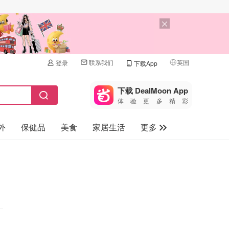
联系我们
英国
登录
下载App
🇺🇸
美国
下载 DealMoon App
体验更多精彩
🇨🇳
中国
外
保健品
美食
家居生活
更多
🇨🇦
加拿大
🇬🇧
家电数码
英国
母婴儿童
🇩🇪
德国
礼品卡
🇫🇷
法国
旅游
🇮🇹
意大利