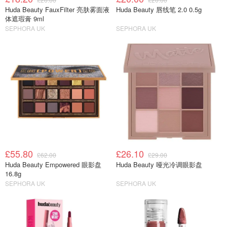
Huda Beauty FauxFilter 亮肤雾面液
Huda Beauty 唇线笔 2.0 0.5g
体遮瑕膏 9ml
SEPHORA UK
SEPHORA UK
£55.80
£26.10
£62.00
£29.00
Huda Beauty Empowered 眼影盘
Huda Beauty 哑光冷调眼影盘
16.8g
SEPHORA UK
SEPHORA UK