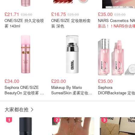
£21.71
£16.75
£35.00
£36.00
£25.00
£35.00
ONE/SIZE 持久定妆喷
ONE/SIZE 定妆散粉套
雾 143ml
装 深色
£34.00
£20.00
£35.00
Sephora ONE/SIZE
Makeup By Mario
Sephora
BeautyOn 定妆喷雾 古
SurrealSkin 柔雾定妆喷
DIORBackstage 定
铜色
雾 50ml
雾 100ml 持久保湿
大家都在抢
1
2
3