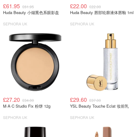
£61.95
£22.00
£61.95
£22.00
Huda Beauty 小烟熏色系眼影盘
Huda Beauty 唇部轮廓液体唇釉 1ml
SEPHORA UK
SEPHORA UK
£27.20
£29.60
£34.00
£37.00
M·A·C Studio Fix 粉饼 12g
YSL Beauty Touche Eclat 妆前乳
SEPHORA UK
SEPHORA UK