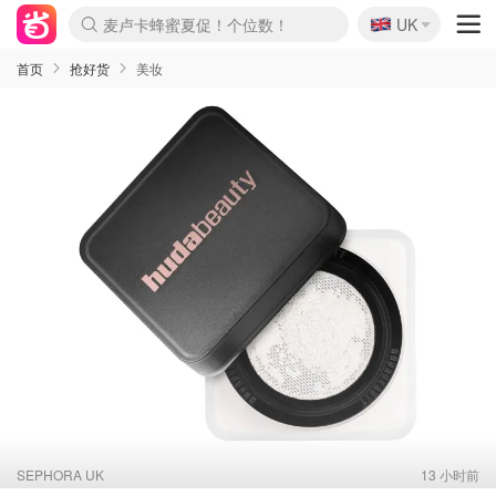
🇬🇧
Prada/Miu 4.8折！
UK
麦卢卡蜂蜜夏促！个位数！
啥？必胜客披萨5折！
首页
抢好货
美妆
SEPHORA UK
13 小时前