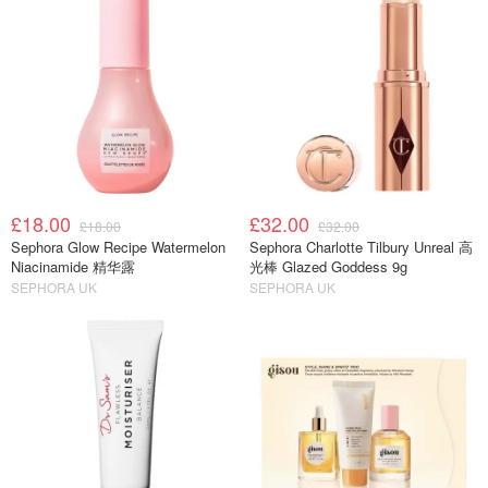
£18.00
£32.00
£18.00
£32.00
Sephora Glow Recipe Watermelon
Sephora Charlotte Tilbury Unreal 高
Niacinamide 精华露
光棒 Glazed Goddess 9g
SEPHORA UK
SEPHORA UK