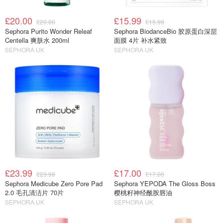
£20.00
£15.99
£20.00
£15.99
Sephora Purito Wonder Releaf
Sephora BiodanceBio 胶原蛋白深层
Centella 爽肤水 200ml
面膜 4片 补水紧致
SEPHORA UK
SEPHORA UK
£23.99
£17.00
£23.99
£17.00
Sephora Medicube Zero Pore Pad
Sephora YEPODA The Gloss Boss
2.0 毛孔清洁片 70片
樱桃籽神经酰胺唇油
SEPHORA UK
SEPHORA UK