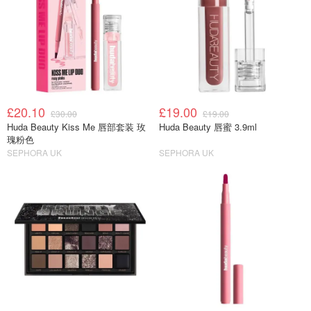
£20.10
£19.00
£30.00
£19.00
Huda Beauty Kiss Me 唇部套装 玫
Huda Beauty 唇蜜 3.9ml
瑰粉色
SEPHORA UK
SEPHORA UK