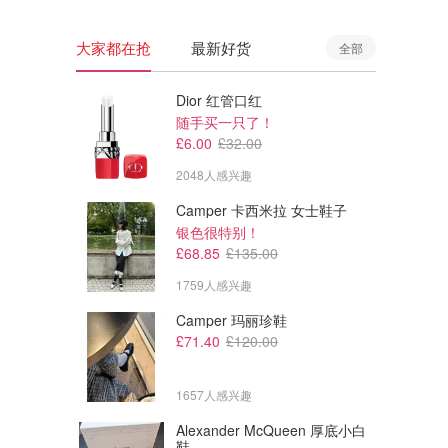
大家都在抢
最新好货
全部
Dior 红管口红
随手买一只了！
£6.00
£32.00
2048人感兴趣
Camper 卡西米拉 女士鞋子
银色很特别！
£68.85
£135.00
1759人感兴趣
Camper 玛丽珍鞋
£19.19
£7.92
£29.99
£19.90
£71.40
£120.00
Q10 强效护心胶囊 30粒
喜马拉雅 喜来芝 60粒胶囊
提高精力！改善记忆力！
1657人感兴趣
Holland & Barrett
Holland & Barrett
Alexander McQueen 厚底小白
鞋