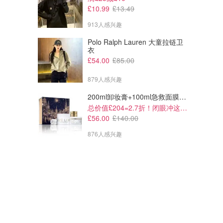
£10.99
£13.49
913人感兴趣
Polo Ralph Lauren 大童拉链卫
衣
£54.00
£85.00
879人感兴趣
200ml卸妆膏+100ml急救面膜+面霜+洁颜布
总价值£204=2.7折！闭眼冲这套！
£56.00
£140.00
876人感兴趣