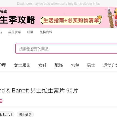
Dealmoon may be paid when users buy items via our links.
航
英国攻略
社区
兑换商城
护理
女士服饰
女鞋
配饰
包包
男士
运动户
and & Barrett 男士维生素片 90片
9
& Barrett
男士健康