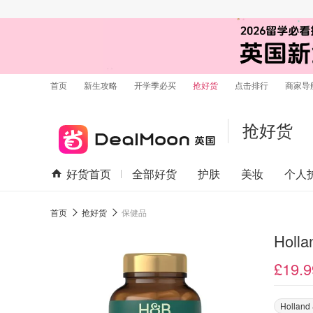
首页
新生攻略
开学季必买
抢好货
点击排行
商家导
抢好货
好货首页
全部好货
护肤
美妆
个人
首页
抢好货
保健品
Holl
£19.9
Holland 