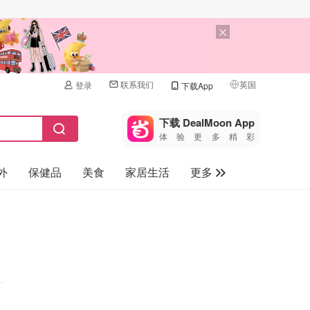
联系我们
英国
登录
下载App
🇺🇸
美国
下载 DealMoon App
体验更多精彩
🇨🇳
中国
外
保健品
美食
家居生活
更多
🇨🇦
加拿大
🇬🇧
家电数码
英国
母婴儿童
🇩🇪
德国
礼品卡
🇫🇷
法国
旅游
🇮🇹
意大利