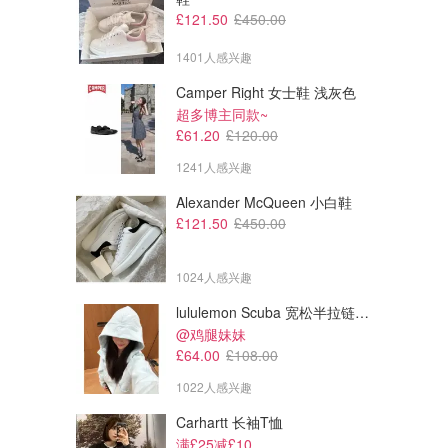
£121.50
£450.00
1401人感兴趣
Camper Right 女士鞋 浅灰色
超多博主同款~
£61.20
£120.00
1241人感兴趣
Alexander McQueen 小白鞋
£121.50
£450.00
1024人感兴趣
lululemon Scuba 宽松半拉链卫衣
@鸡腿妹妹
£64.00
£108.00
1022人感兴趣
Carhartt 长袖T恤
满£25减£10