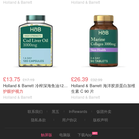
Holland & Barrett
Holland & Barrett
£13.75
£26.39
£17.19
£32.99
Holland & Barrett 冷榨深海鱼油120粒
Holland & Barrett 海洋胶原蛋白加维
护眼护视力
生素 C 90 片
Holland & Barrett
Holland & Barrett
联系我们
黑五
InRewards
饭团外卖
隐私条款
用户协议
版权声明
触屏版
电脑版
下载App