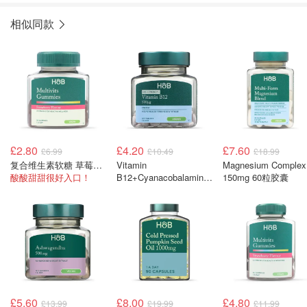
相似同款
£2.80
£4.20
£7.60
£6.99
£10.49
£18.99
复合维生素软糖 草莓味 30粒
Vitamin
Magnesium Complex
酸酸甜甜很好入口！
B12+Cyanacobalamin
150mg 60粒胶囊
片 500μg 120片
£5.60
£8.00
£4.80
£13.99
£19.99
£11.99