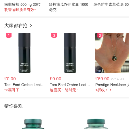
南非醉茄 500mg 30粒
冷榨南瓜籽油胶囊 1000
综合维生素草莓味 6
改善睡眠质量有效~
毫克
大家都在抢
1
2
3
£0.00
£0.00
£69.90
£714.90
Tom Ford Ombre Leather 身体喷雾 150ml
Tom Ford Ombre Leather 全身喷雾 150ml
卡霸哥了！！
速度买！随时无！
1折收！！
猜你喜欢