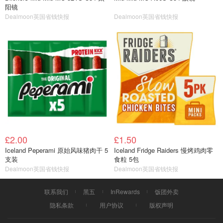
阳镜
Dealmoon英国省钱快报
Dealmoon英国省钱快报
£2.00
£1.50
Iceland Peperami 原始风味猪肉干 5
Iceland Fridge Raiders 慢烤鸡肉零
支装
食粒 5包
Dealmoon英国省钱快报
Dealmoon英国省钱快报
联系我们
黑五
InRewards
饭团外卖
隐私条款
用户协议
版权声明