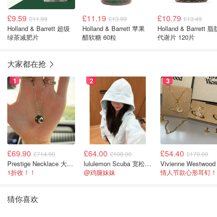
£9.59
£11.19
£10.79
£11.99
£13.99
£13.49
Holland & Barrett 超级
Holland & Barrett 苹果
Holland & Barrett 脂
绿茶减肥片
醋软糖 60粒
代谢片 120片
大家都在抢
1
2
3
£69.90
£64.00
£54.40
£714.90
£108.00
£170.00
Prestige Necklace 大溪地珍珠项链 10-11mm
lululemon Scuba 宽松半拉链卫衣
1折收！！
@鸡腿妹妹
情人节款心形耳钉！
猜你喜欢