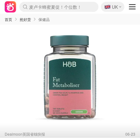
🇬🇧
麦卢卡蜂蜜夏促！个位数！
UK
Prada/Miu 4.8折！
啥？必胜客披萨5折！
首页
抢好货
保健品
Dealmoon英国省钱快报
06-23