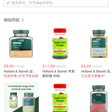
暂无评论，打开App写评论
相似同款
£8.00
£11.59
£4.20
£19.99
£14.49
£10.49
Holland & Barrett 超强效姜黄胶囊+黑胡椒 1500mg 90粒
Holland & Barrett 苹果
Holland & Barrett
抗炎舒缓+护关节双在线
醋软糖 60粒
让注意力更集中!