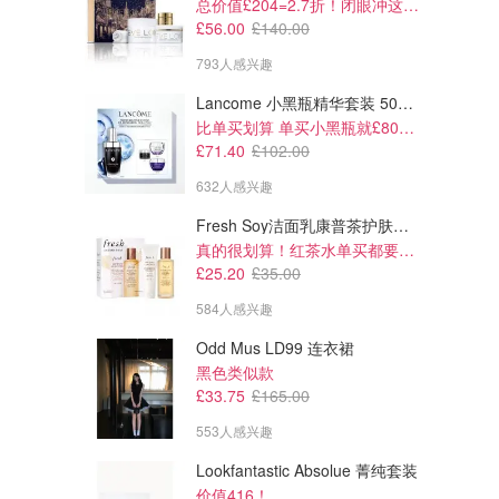
总价值£204=2.7折！闭眼冲这套！
£56.00
£140.00
793人感兴趣
Lancome 小黑瓶精华套装 50ml 价值£162
比单买划算 单买小黑瓶就£80了！
£71.40
£102.00
632人感兴趣
Fresh Soy洁面乳康普茶护肤套装 100ml
真的很划算！红茶水单买都要£35！
£25.20
£35.00
584人感兴趣
Odd Mus LD99 连衣裙
黑色类似款
£33.75
£165.00
553人感兴趣
Lookfantastic Absolue 菁纯套装
价值416！