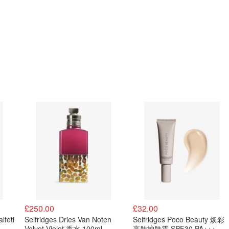
£250.00
£32.00
lfeti
Selfridges Dries Van Noten
Selfridges Poco Beauty 焕彩
Velvet Violet 香水 100ml
亮肤护肤霜 SPF30 PA+++