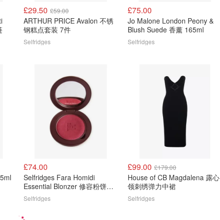
£29.50
£75.00
£59.00
ARTHUR PRICE Avalon 不锈
Jo Malone London Peony &
链
钢糕点套装 7件
Blush Suede 香薰 165ml
Selfridges
Selfridges
£74.00
£99.00
£179.00
75ml
Selfridges Fara Homidi
House of CB Magdalena 露心
Essential Blonzer 修容粉饼
领刺绣弹力中裙
3.5g
Selfridges
Selfridges