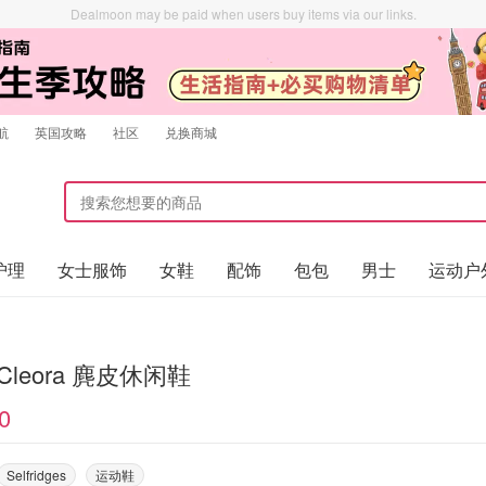
Dealmoon may be paid when users buy items via our links.
航
英国攻略
社区
兑换商城
护理
女士服饰
女鞋
配饰
包包
男士
运动户
 Cleora 麂皮休闲鞋
0
Selfridges
运动鞋