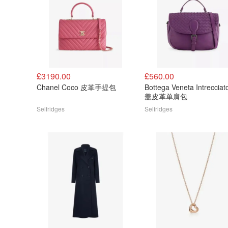
£3190.00
£560.00
Chanel Coco 皮革手提包
Bottega Veneta Intreccia
盖皮革单肩包
Selfridges
Selfridges