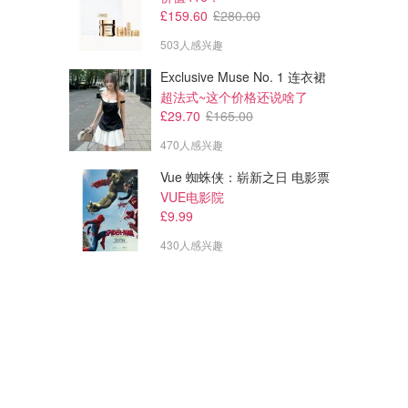
£159.60
£280.00
503人感兴趣
Exclusive Muse No. 1 连衣裙
超法式~这个价格还说啥了
£29.70
£165.00
470人感兴趣
Vue 蜘蛛侠：崭新之日 电影票
VUE电影院
£9.99
430人感兴趣