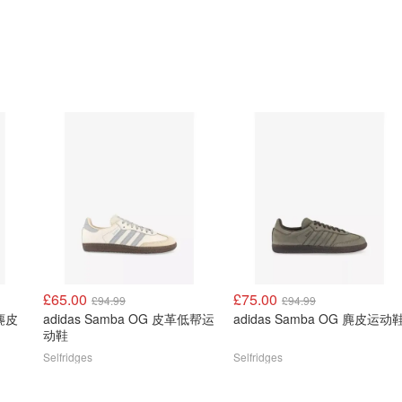
£65.00
£75.00
£94.99
£94.99
adidas Samba OG 皮革低帮运
adidas Samba OG 麂皮运动
动鞋
Selfridges
Selfridges