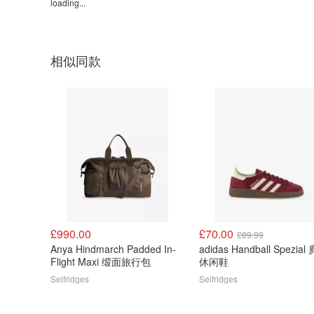
loading...
相似同款
£990.00
£70.00
£89.99
Anya Hindmarch Padded In-
adidas Handball Spezial 麂皮
Flight Maxi 缎面旅行包
休闲鞋
Selfridges
Selfridges