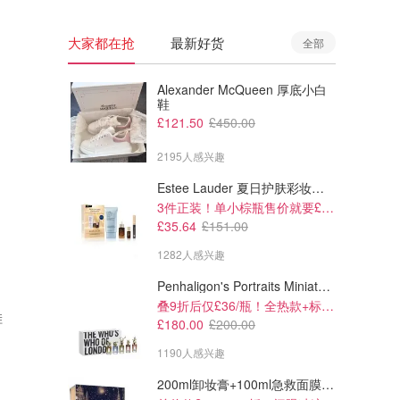
大家都在抢
最新好货
全部
Alexander McQueen 厚底小白
鞋
£121.50
£450.00
2195人感兴趣
Estee Lauder 夏日护肤彩妆礼盒
3件正装！单小棕瓶售价就要£65！
£35.64
£151.00
1282人感兴趣
Penhaligon's Portraits Miniature Collection 香氛套装 5瓶装
£75.00
£105.00
£94.99
£130.00
叠9折后仅£36/瓶！全热款+标志性兽首头
鞋
adidas Samba OG 麂皮休闲鞋
Nike Air Max Moto 2K 网眼皮
£180.00
£200.00
革运动鞋
1190人感兴趣
Selfridges
Selfridges
200ml卸妆膏+100ml急救面膜+面霜+洁颜布