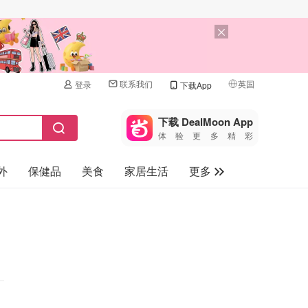
联系我们
英国
登录
下载App
🇺🇸
美国
下载 DealMoon App
体验更多精彩
🇨🇳
中国
外
保健品
美食
家居生活
更多
🇨🇦
加拿大
🇬🇧
家电数码
英国
母婴儿童
🇩🇪
德国
礼品卡
🇫🇷
法国
旅游
🇮🇹
意大利