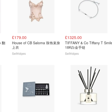
£179.00
£1325.00
to 翻
House of CB Saloma 珠饰束身
TIFFANY & Co Tiffany T Smile
上衣
18K白金手链
Selfridges
Selfridges