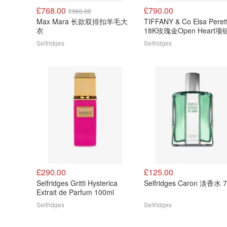
£768.00
£790.00
£960.00
Max Mara 长款双排扣羊毛大
TIFFANY & Co Elsa Peretti
衣
18K玫瑰金Open Heart项
Selfridges
Selfridges
£290.00
£125.00
Selfridges Gritti Hysterica
Selfridges Caron 淡香水 
Extrait de Parfum 100ml
Selfridges
Selfridges