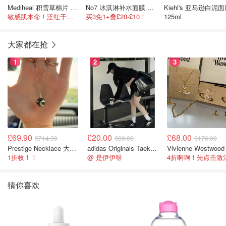
Mediheal 积雪草棉片 100片
No7 冰淇淋补水面膜 100ml
Kiehl's 亚马逊白泥
敏感肌本命！泛红干痒，积雪草苷修护力拉满
买3免1+叠£20-£10！
125ml
大家都在抢
1
2
3
£69.90
£20.00
£68.00
£714.90
£80.00
£170.00
Prestige Necklace 大溪地珍珠项链 10-11mm
adidas Originals Taekwondo 女款黑色运动鞋
1折收！！
@ 是伊伊呀
猜你喜欢