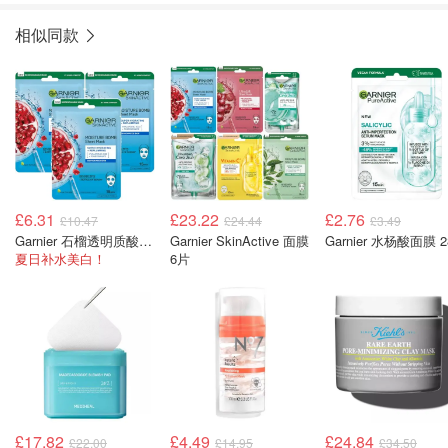
相似同款
£6.31
£23.22
£2.76
£10.47
£24.44
£3.49
Garnier 石榴透明质酸面膜 3片
Garnier SkinActive 面膜
Garnier 水杨酸面膜 2
夏日补水美白！
6片
£17.82
£4.49
£24.84
£22.00
£14.95
£34.50