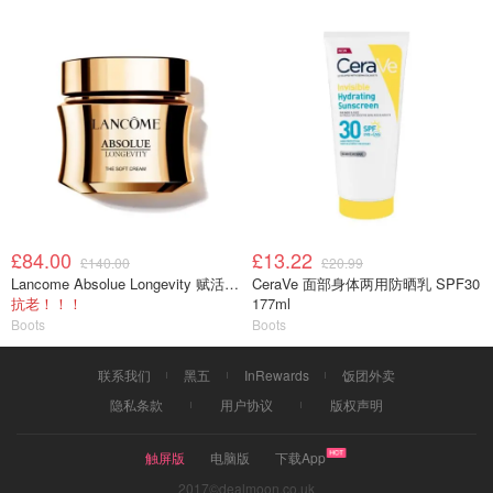
£84.00
£13.22
£140.00
£20.99
Lancome Absolue Longevity 赋活柔润面霜 30ml
CeraVe 面部身体两用防晒乳 SPF30
抗老！！！
177ml
Boots
Boots
联系我们
黑五
InRewards
饭团外卖
隐私条款
用户协议
版权声明
触屏版
电脑版
下载App
2017©dealmoon.co.uk