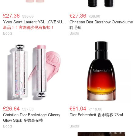
£27.36
£27.36
£38.00
£38.00
Yves Saint Laurent YSL LOVENUDE 唇腮两用膏
Christian Dior Diorshow Overvolume
新品！！官网都少见有折扣！
睫毛膏
Boots
Boots
£26.64
£91.04
£37.00
£119.00
Christian Dior Backstage Glassy
Dior Fahrenheit 香水喷雾 75ml
Glow Stick 多效高光棒
Boots
Boots