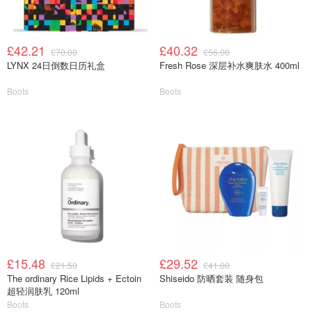
£42.21
£40.32
£70.00
£56.00
LYNX 24日倒数日历礼盒
Fresh Rose 深层补水爽肤水 400ml
Boots
Boots
£15.48
£29.52
£21.50
£41.00
The ordinary Rice Lipids + Ectoin
Shiseido 防晒套装 随身包
超轻润肤乳 120ml
Boots
Boots