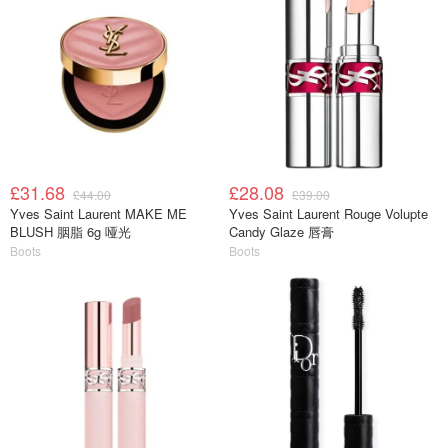
£31.68
£28.08
£44.00
£39.00
Yves Saint Laurent MAKE ME
Yves Saint Laurent Rouge Volupte
BLUSH 胭脂 6g 哑光
Candy Glaze 唇膏
Boots
Boots