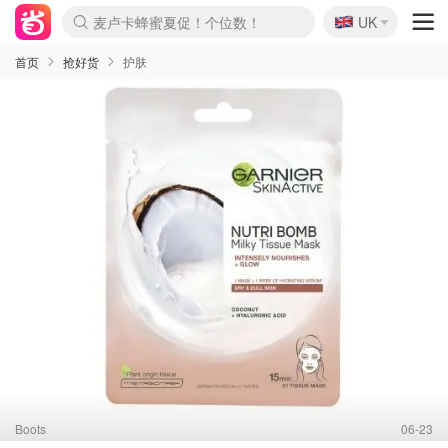
🇬🇧
Prada/Miu 4.8折！
UK
麦卢卡蜂蜜夏促！个位数！
啥？必胜客披萨5折！
首页
抢好货
护肤
Boots
06-23