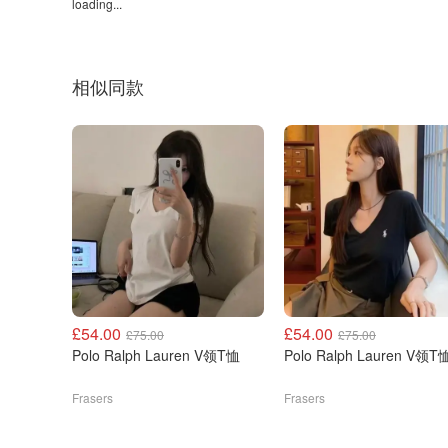
loading...
相似同款
£54.00
£54.00
£75.00
£75.00
Polo Ralph Lauren V领T恤
Polo Ralph Lauren V领
Frasers
Frasers