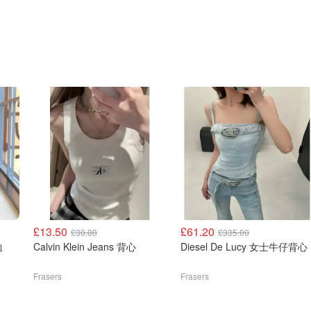
£13.50
£61.20
£30.00
£335.00
T恤
Calvin Klein Jeans 背心
Diesel De Lucy 女士牛仔背心
Frasers
Frasers