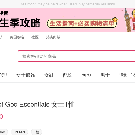
Dealmoon may be paid when users buy items via our links.
航
英国攻略
社区
兑换商城
护理
女士服饰
女鞋
配饰
包包
男士
运动户
 of God Essentials 女士T恤
0
God
Frasers
T恤