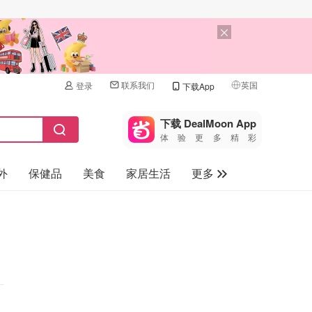
联系我们
英国
登录
下载App
🇺🇸
美国
下载 DealMoon App
体验更多精彩
🇨🇳
中国
外
保健品
美食
家居生活
更多
🇨🇦
加拿大
🇬🇧
家电数码
英国
母婴儿童
🇩🇪
德国
礼品卡
🇫🇷
法国
旅游
🇮🇹
意大利