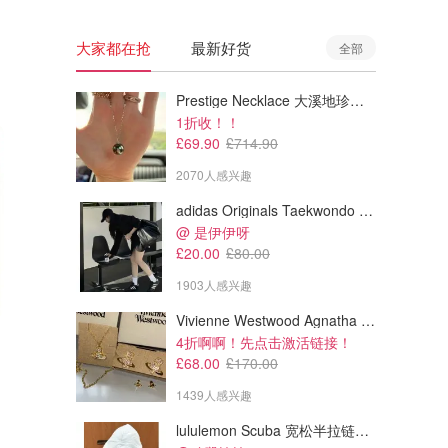
大家都在抢
最新好货
全部
Prestige Necklace 大溪地珍珠项链 10-11mm
1折收！！
£69.90
£714.90
2070人感兴趣
adidas Originals Taekwondo 女款黑色运动鞋
@ 是伊伊呀
£20.00
£80.00
1903人感兴趣
Vivienne Westwood Agnatha 耳环
£55.08
£157.95
£95.00
£385.00
4折啊啊！先点击激活链接！
Diesel Buxt 女式宽松短款T恤
Diesel M-Teri 镂空上衣
£68.00
£170.00
1439人感兴趣
Frasers
Frasers
lululemon Scuba 宽松半拉链卫衣