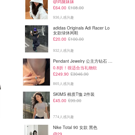
@鸡腿妹妹
£64.00
£108.00
936人感兴趣
adidas Originals Adi Racer Lo
女款绿休闲鞋
£20.00
£100.00
932人感兴趣
Pendant Jewelry 公主方钻石 圆形大溪地珍珠吊坠 11-12mm
0.8折！很适合当礼物欸
£249.90
£3046.90
865人感兴趣
SKIMS 棉质T恤 2件装
£45.00
£99.00
774人感兴趣
Nike Total 90 女款 黑色
@29