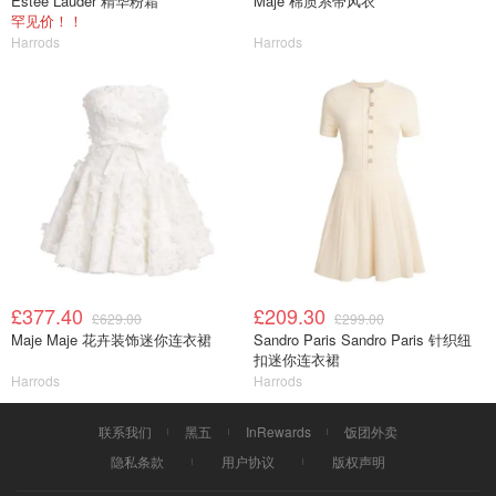
Estee Lauder 精华粉霜
Maje 棉质系带风衣
罕见价！！
Harrods
Harrods
£377.40
£209.30
£629.00
£299.00
Maje Maje 花卉装饰迷你连衣裙
Sandro Paris Sandro Paris 针织纽
扣迷你连衣裙
Harrods
Harrods
联系我们
黑五
InRewards
饭团外卖
隐私条款
用户协议
版权声明