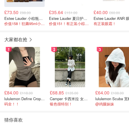
£73.50
£35.64
£40.00
£98.00
£151.00
£60.00
Estee Lauder 小棕瓶精华液4件套
Estee Lauder 夏日护肤彩妆礼盒
价值158！狂薅95ml小棕瓶！
价值151！有正装小棕瓶！
有正装眼霜！
大家都在抢
1
2
3
£84.00
£68.85
£64.00
£118.00
£135.00
£108.00
lululemon Define Cropped Jacket Nulu 短款夹克
Camper 卡西米拉 女士鞋子
码全！！
银色很特别！
@鸡腿妹妹
猜你喜欢