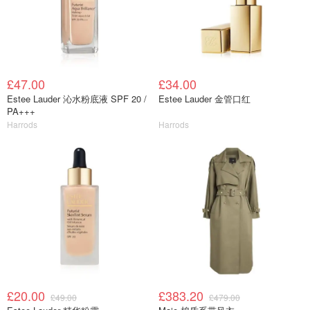
£47.00
£34.00
Estee Lauder 沁水粉底液 SPF 20 /
Estee Lauder 金管口红
PA+++
Harrods
Harrods
£20.00
£383.20
£49.00
£479.00