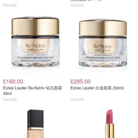
Harrods
Harrods
£160.00
£295.00
Estee Lauder Re-Nutriv 钻石面霜
Estee Lauder 白金面霜 (50ml)
30ml
Harrods
Harrods