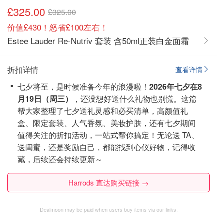
£325.00
£325.00
价值£430！怒省£100左右！
Estee Lauder Re-Nutriv 套装 含50ml正装白金面霜
折扣详情
查看详情
七夕将至，是时候准备今年的浪漫啦！
2026年七夕在8
月19日（周三）
，还没想好送什么礼物也别慌。这篇
帮大家整理了七夕送礼灵感和必买清单，高颜值礼
盒、限定套装、人气香氛、美妆护肤，还有七夕期间
值得关注的折扣活动，一站式帮你搞定！无论送 TA、
送闺蜜，还是奖励自己，都能找到心仪好物，记得收
藏，后续还会持续更新～
Harrods 直达购买链接 →
Dealmoon may be paid when users buy items via our links.