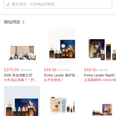
暂无评论，打开App写评论
相似同款
£270.00
£49.95
£69.00
£270.00
£111.00
£69.00
2026 美妆倒数日历
Estee Lauder 修护保湿套装
Estee Lauder N
今年选品夯爆了！护肤全线都很绝
比半价更低！