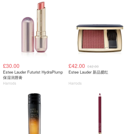
£30.00
£42.00
£42.00
Estee Lauder Futurist HydraPlump
Estee Lauder 新品腮红
保湿润唇膏
Harrods
Harrods