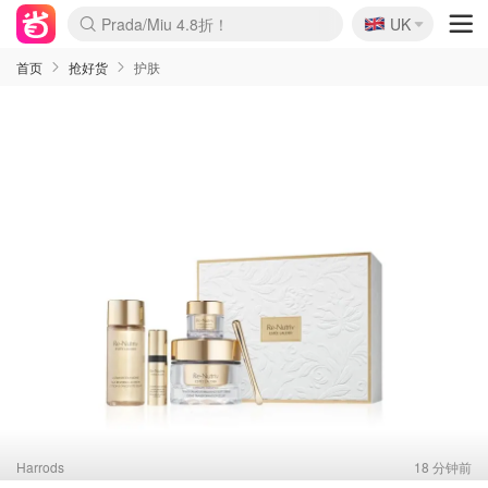
🇬🇧
Prada/Miu 4.8折！
UK
麦卢卡蜂蜜夏促！个位数！
啥？必胜客披萨5折！
首页
抢好货
护肤
Harrods
18 分钟前