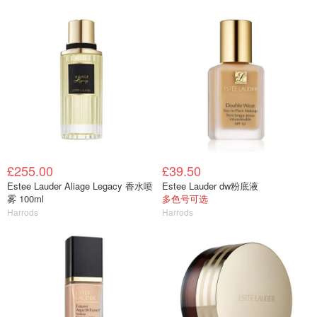
£255.00
£39.50
Estee Lauder Aliage Legacy 香水喷
Estee Lauder dw粉底液
雾 100ml
多色号可选
Harrods
Harrods