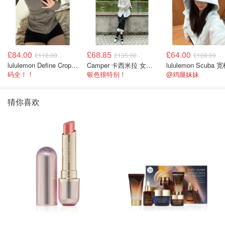
£84.00
£68.85
£64.00
£118.00
£135.00
£108.00
lululemon Define Cropped Jacket Nulu 短款夹克
Camper 卡西米拉 女士鞋子
码全！！
银色很特别！
@鸡腿妹妹
猜你喜欢