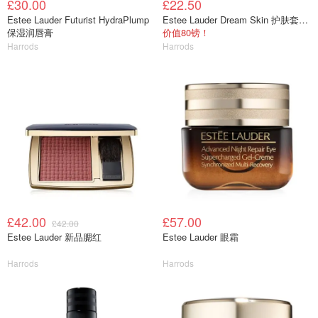
£30.00
£22.50
Estee Lauder Futurist HydraPlump
Estee Lauder Dream Skin 护肤套装 礼盒
保湿润唇膏
价值80镑！
Harrods
Harrods
£42.00
£57.00
£42.00
Estee Lauder 新品腮红
Estee Lauder 眼霜
Harrods
Harrods