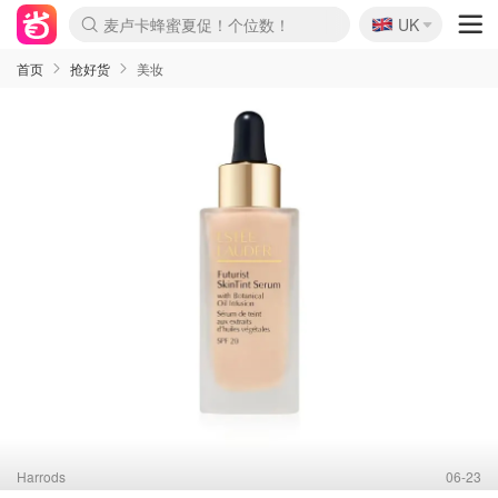
🇬🇧
Prada/Miu 4.8折！
UK
麦卢卡蜂蜜夏促！个位数！
啥？必胜客披萨5折！
首页
抢好货
美妆
Harrods
06-23