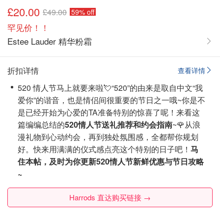
£20.00
£49.00
59% off
罕见价！！
Estee Lauder 精华粉霜
折扣详情
查看详情
520 情人节马上就要来啦💘“520”的由来是取自中文“我
爱你”的谐音，也是情侣间很重要的节日之一哦~你是不
是已经开始为心爱的TA准备特别的惊喜了呢！来看这
篇编编总结的
520情人节送礼推荐和约会指南
~
🌹从浪
漫礼物到心动约会，再到独处氛围感，全都帮你规划
好。快来用满满的仪式感点亮这个特别的日子吧！
马
住本帖，及时为你更新520情人节新鲜优惠与节日攻略
~
Harrods 直达购买链接 →